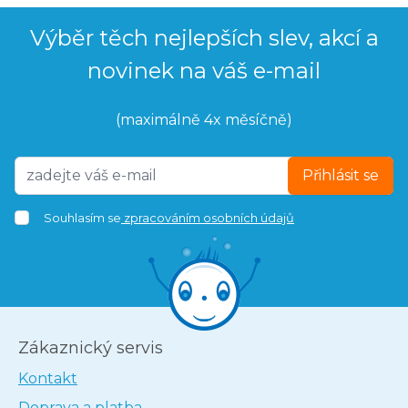
Výběr těch nejlepších slev, akcí a
novinek na váš e-mail
(maximálně 4x měsíčně)
Přihlásit se
Souhlasím se
zpracováním osobních údajů
Zákaznický servis
Kontakt
Doprava a platba