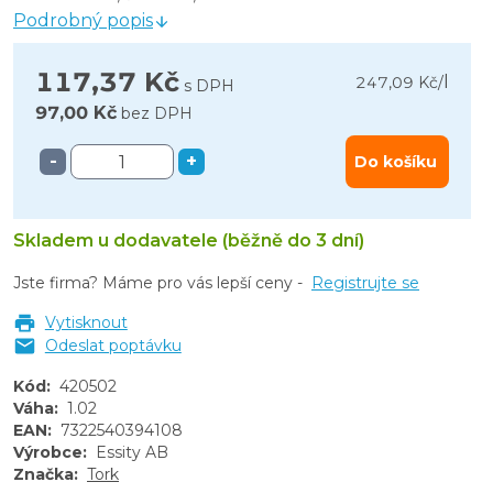
Podrobný popis
117,37 Kč
l
247,09 Kč
/
s DPH
97,00 Kč
bez DPH
-
+
Do košíku
Skladem u dodavatele (běžně do 3 dní)
Jste firma? Máme pro vás lepší ceny -
Registrujte se
Vytisknout
Odeslat poptávku
Kód
:
420502
Váha
:
1.02
EAN
:
7322540394108
Výrobce
:
Essity AB
Značka
:
Tork