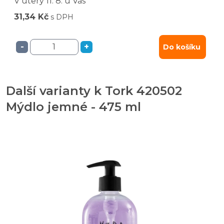
V úterý
11. 8.
u Vás
31,34 Kč
s DPH
-
+
Do košíku
Další varianty k Tork 420502
Mýdlo jemné - 475 ml