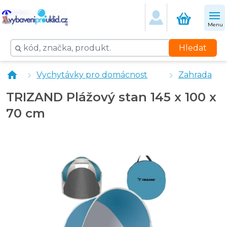
Menu
Hledat
Nanolab NANOBAY FLOCK na odstranění zákalu 1 l
Vychytávky pro domácnost
Zahrada
Nanolab NANOBAY SHOCK šoková dezinfekce 1 l
Nanolab NANOBAY 12th DAY bezchlórové ošetření vody
TRIZAND Plážový stan 145 x 100 x
Nanolab NANOBAY OXI aktivní kyslík 1,3 kg
70 cm
Nanolab NANOBAY PH MINUS úprava vody 1,3 kg
Nanolab NANOBAY Papírkový tester bazénové vody 3v1
Nanolab NANOBAY FLOCK na odstranění zákalu 1 l
Nanolab NANOBAY SHOCK šoková dezinfekce 1 l
Nanolab NANOBAY 12th DAY bezchlórové ošetření vody
Nanolab NANOBAY OXI aktivní kyslík 1,3 kg
Nanolab NANOBAY PH MINUS úprava vody 1,3 kg
Nanolab NANOBAY Papírkový tester bazénové vody 3v1