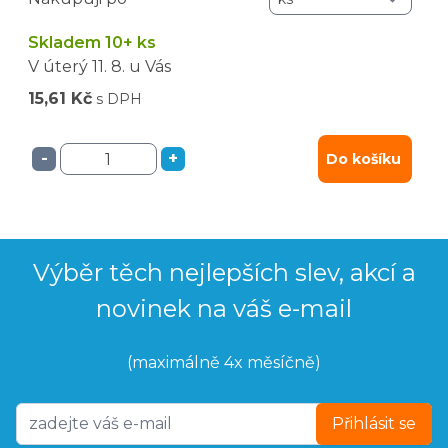
Skladem 10+ ks
V úterý
11. 8.
u Vás
15,61 Kč
s DPH
-
+
Do košíku
Výběr těch nejlepších slev, akcí a
novinek na váš e-mail
(maximálně 4x měsíčně)
Přihlásit se