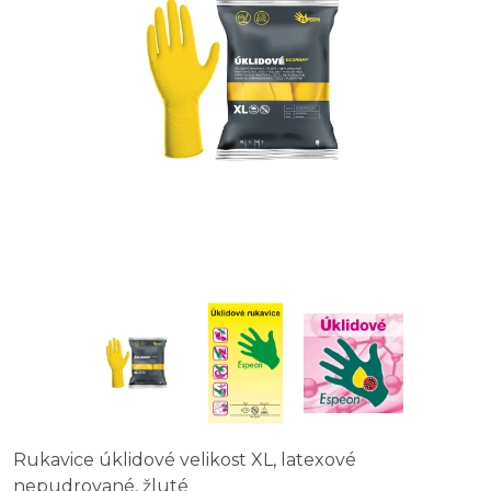
Rukavice úklidové velikost XL, latexové
nepudrované, žluté