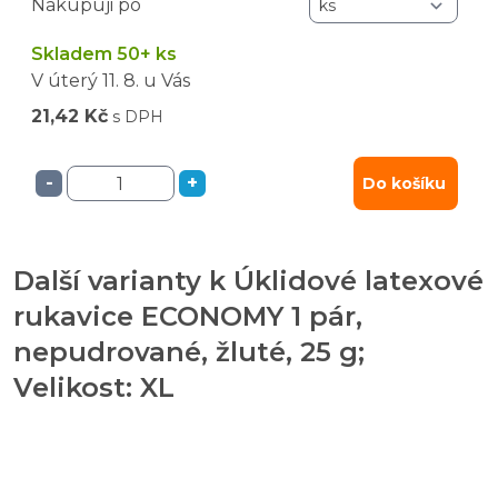
Nakupuji po
Skladem 50+ ks
V úterý
11. 8.
u Vás
21,42 Kč
s DPH
-
+
Do košíku
Další varianty k Úklidové latexové
rukavice ECONOMY 1 pár,
nepudrované, žluté, 25 g;
Velikost: XL