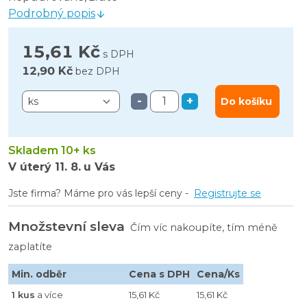
Podrobný popis
15,61 Kč
s DPH
12,90 Kč
bez DPH
-
+
Do košíku
Skladem 10+ ks
V úterý
11. 8.
u Vás
Jste firma? Máme pro vás lepší ceny -
Registrujte se
Množstevní sleva
Čím víc nakoupíte, tím méně
zaplatíte
Min. odběr
Cena s DPH
Cena/Ks
1 kus
a více
15,61 Kč
15,61 Kč