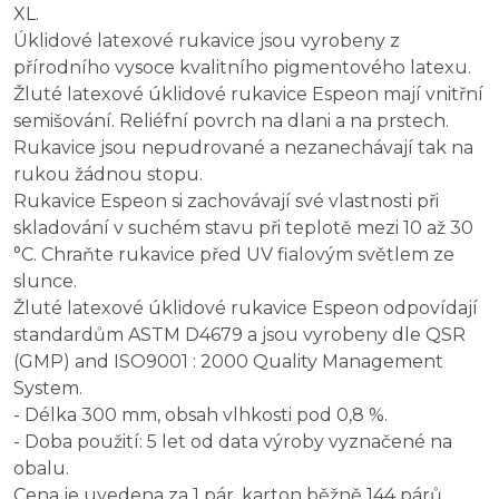
XL.
Úklidové latexové rukavice jsou vyrobeny z
přírodního vysoce kvalitního pigmentového latexu.
Žluté latexové úklidové rukavice Espeon mají vnitřní
semišování. Reliéfní povrch na dlani a na prstech.
Rukavice jsou nepudrované a nezanechávají tak na
rukou žádnou stopu.
Rukavice Espeon si zachovávají své vlastnosti při
skladování v suchém stavu při teplotě mezi 10 až 30
°C. Chraňte rukavice před UV fialovým světlem ze
slunce.
Žluté latexové úklidové rukavice Espeon odpovídají
standardům ASTM D4679 a jsou vyrobeny dle QSR
(GMP) and ISO9001 : 2000 Quality Management
System.
- Délka 300 mm, obsah vlhkosti pod 0,8 %.
- Doba použití: 5 let od data výroby vyznačené na
obalu.
Cena je uvedena za 1 pár, karton běžně 144 párů.