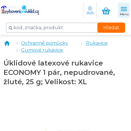
Menu
Hledat
ISOLDA Guard tekuté rukavice 100 ml - krém na ruce
Ochranné pomůcky
Rukavice
Rukavice úklidové jednorázové LATEX FIT pudrované 
Gumové rukavice
Úklidové latexové rukavice
ECONOMY 1 pár, nepudrované,
žluté, 25 g; Velikost: XL