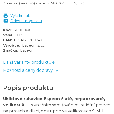
1 karton
(144 kusů) a více
2 178,00 Kč
15,13 Kč
Vytisknout
Odeslat poptávku
Kód
:
300006XL
Váha
:
0.05
EAN
:
8594177200247
Výrobce
:
Espeon, s.r.o.
Značka
:
Espeon
Další varianty produktu
Možnosti a ceny dopravy
Popis produktu
Úklidové rukavice Espeon žluté, nepudrované,
velikost XL -
s vnitřním semišováním, reliéfní povrch
na prstech a dlani, dostupné ve velikostech S, M, L,