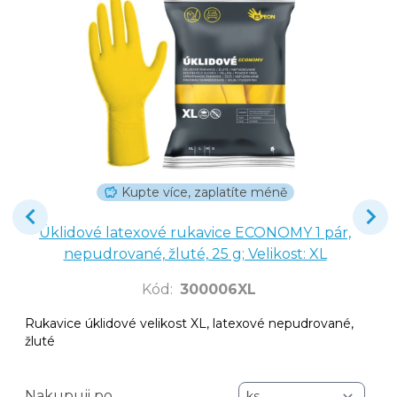
Kupte více, zaplatíte méně
Úklidové latexové rukavice ECONOMY 1 pár,
nepudrované, žluté, 25 g; Velikost: XL
Kód
:
300006XL
Rukavice úklidové velikost XL, latexové nepudrované,
žluté
Nakupuji po