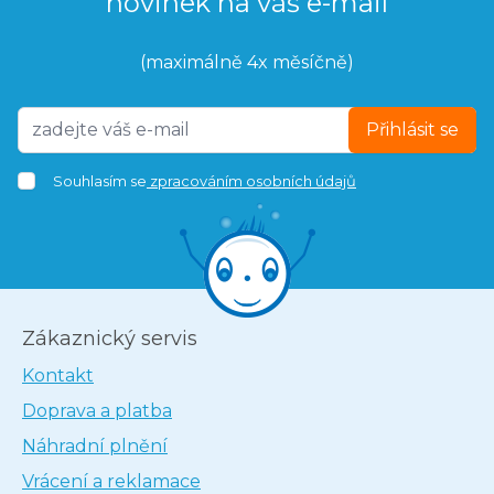
novinek na váš e-mail
(maximálně 4x měsíčně)
Přihlásit se
Souhlasím se
zpracováním osobních údajů
Zákaznický servis
Kontakt
Doprava a platba
Náhradní plnění
Vrácení a reklamace