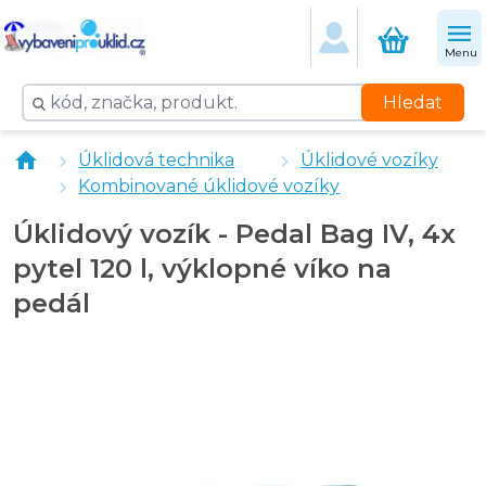
Menu
Hledat
Košík na Pedalbag
Úklidová technika
Úklidové vozíky
Kapsa na Pedalbag
Kombinované úklidové vozíky
" X " vozík pochromovaný úklidový
Úklidový vozík - Pedal Bag, pytel 120 l, výklopné víko 
Úklidový vozík - Pedal Bag IV, 4x
Úklidový vozík - Pedal Bag 220, pytel 120 l, výklopné v
pytel 120 l, výklopné víko na
pedál