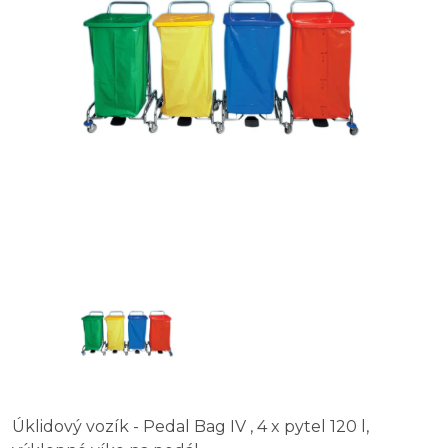
Úklidový vozík - Pedal Bag IV , 4 x pytel 120 l,