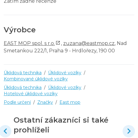
Zatím žádné recenze
Výrobce
EAST MOP spol. s r.o.
,
zuzana@eastmop.cz
, Nad
Smetankou 222/1, Praha 9 - Hrdlořezy, 190 00
Úklidová technika
/
Úklidové vozíky
/
Kombinované úklidové vozíky
Úklidová technika
/
Úklidové vozíky
/
Hotelové úklidové vozíky
Podle určení
/
Značky
/
East mop
Ostatní zákazníci si také
prohlíželi