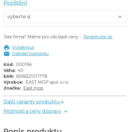
Pojištění
Jste firma? Máme pro vás lepší ceny -
Registrujte se
Vytisknout
Odeslat poptávku
Kód
:
000194
Váha
:
40
EAN
:
8596321011778
Výrobce
:
EAST MOP spol. s r.o.
Značka
:
East mop
Další varianty produktu
Možnosti a ceny dopravy
Popis produktu