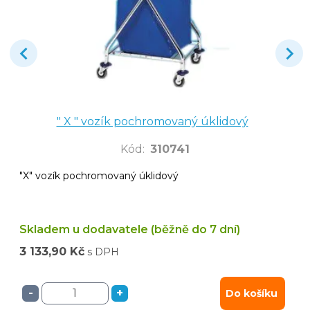
" X " vozík pochromovaný úklidový
Kód
:
310741
"X" vozík pochromovaný úklidový
Skladem u dodavatele (běžně do 7 dní)
3 133,90 Kč
s DPH
-
+
Do košíku