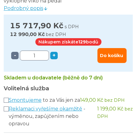
výklopné víko na pedál
Podrobný popis
15 717,90 Kč
s DPH
12 990,00 Kč
bez DPH
Nákupem získáte
129
bodů
-
+
Do košíku
Skladem u dodavatele (běžně do 7 dní)
Volitelná služba
Smontujeme
to za Vás jen za
149,00 Kč
bez DPH
Reklamaci vyřešíme okamžitě
-
1 199,00 Kč
bez
výměnou, zapůjčením nebo
DPH
opravou