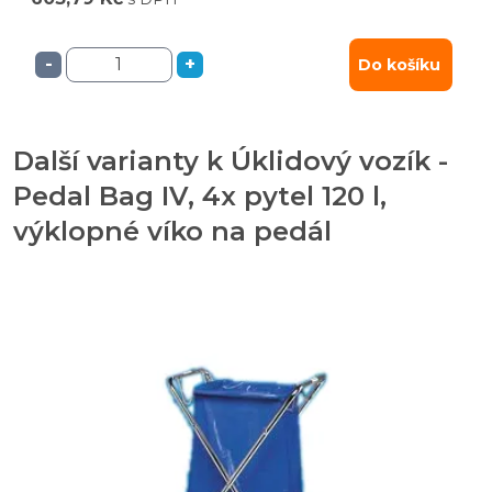
-
+
Do košíku
Další varianty k Úklidový vozík -
Pedal Bag IV, 4x pytel 120 l,
výklopné víko na pedál