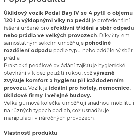
Úklidový vozík Pedal Bag IV se 4 pytli o objemu
120 l
a výklopnými víky na pedál
je profesionální
řešení určené pro
efektivní třídění a sběr odpadu
nebo prádla ve velkých provozech
. Díky čtyřem
samostatným sekcím umožňuje
pohodlné
rozdělení odpadu
podle typu nebo oddělený sběr
prádla.
Praktické pedálové ovládání zajišťuje hygienické
otevírání vík bez použití rukou, což
výrazně
zvyšuje komfort a hygienu při každodenním
provozu
. Vozík je
ideální pro hotely, nemocnice,
úklidové firmy i veřejné budovy.
Velká gumová kolečka umožňují snadnou mobilitu i
na různých typech podlah, což usnadňuje
manipulaci i v náročných provozech.
Vlastnosti produktu