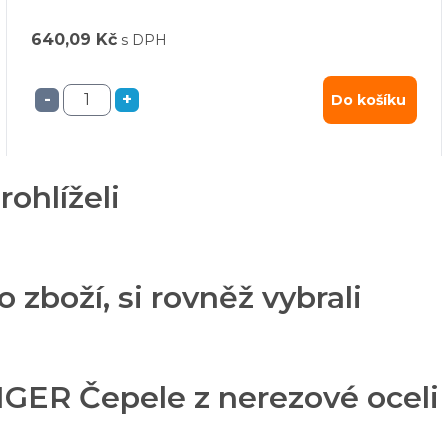
640,09 Kč
s DPH
-
+
Do košíku
rohlíželi
o zboží, si rovněž vybrali
GER Čepele z nerezové oceli