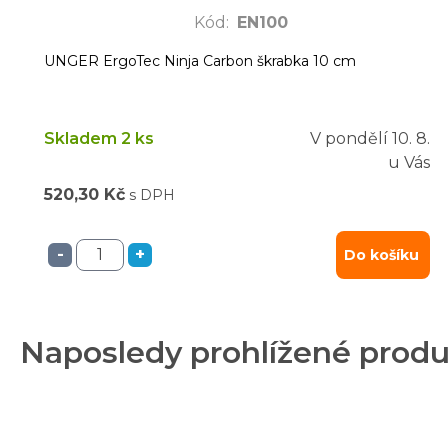
Kód
:
EN100
UNGER ErgoTec Ninja Carbon škrabka 10 cm
Skladem 2 ks
V pondělí
10. 8.
u Vás
520,30 Kč
s DPH
-
+
Do košíku
Naposledy prohlížené prod