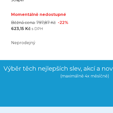
Scraper
Momentálně nedostupné
Běžná cena:
797,87 Kč
-22%
623,15 Kč
s DPH
Neprodejný
Výběr těch nejlepších slev, akcí a no
(maximálně 4x měsíčně)