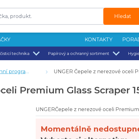
Hledat
ČKY
KONTAKTY
PORA
čisticí technika
Papírový a ochranný sortiment
Hygi
ní program
UNGER Čepele z nerezové oceli P
tka
celi Premium Glass Scraper 1
0 ks
UNGERČepele z nerezové oceli Premium 
5 břitů
Momentálně nedostupn