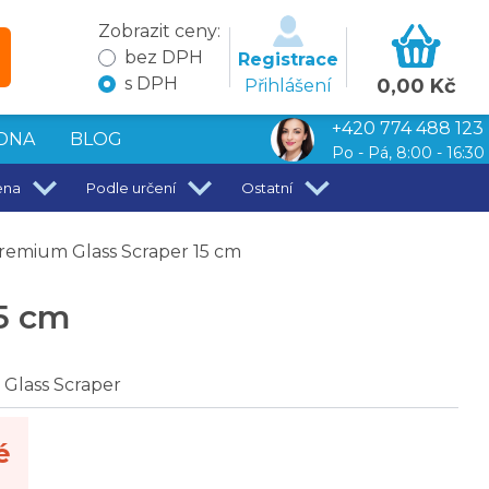
Zobrazit ceny:
bez DPH
Registrace
s DPH
0,00 Kč
Přihlášení
+420 774 488 123
DNA
BLOG
Po - Pá, 8:00 - 16:30
ena
Podle určení
Ostatní
remium Glass Scraper 15 cm
5 cm
Glass Scraper
é