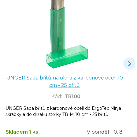
UNGER Sada břitů na okna z karbonové oceli 10
cm - 25 břitů
Kód
:
TR100
UNGER Sada břitů z karbonové oceli do ErgoTec Ninja
škrabky a do držáku stěrky TRIM 10 cm - 25 břitů
Skladem 1 ks
V pondělí
10. 8.