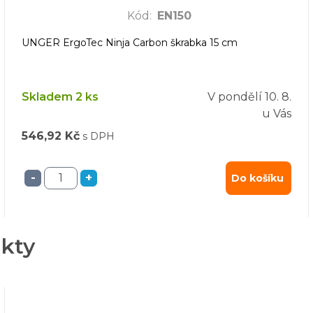
Kód
:
EN150
UNGER ErgoTec Ninja Carbon škrabka 15 cm
Skladem 2 ks
V pondělí
10. 8.
u Vás
546,92 Kč
s DPH
-
+
Do košíku
ukty