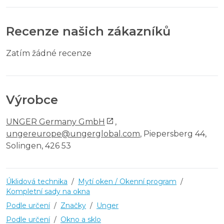
Recenze našich zákazníků
Zatím žádné recenze
Výrobce
UNGER Germany GmbH
,
ungereurope@ungerglobal.com
, Piepersberg 44,
Solingen, 426 53
Úklidová technika
/
Mytí oken / Okenní program
/
Kompletní sady na okna
Podle určení
/
Značky
/
Unger
Podle určení
/
Okno a sklo