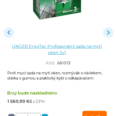
UNGER ErgoTec Profesionální sada na mytí
oken 3v1
Kód
:
AK013
Profi mycí sada na mytí oken, rozmývák s návlekem,
stěrka s gumou a praktický kýbl s odkapávačem.
Brzy bude naskladněno
1 560,90 Kč
s DPH