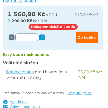
Podrobný popis
1 560,90 Kč
ks
520,30 Kč
/
s DPH
1 290,00 Kč
bez DPH
Nákupem získáte
12
bodů
-
+
Do košíku
Brzy bude naskladněno
Volitelná služba
Nano ochrana
proti bakteriím a
50,00 Kč
bez
virům až na 2 roky
DPH
Jste firma? Máme pro vás lepší ceny -
Registrujte se
Vytisknout
Odeslat poptávku