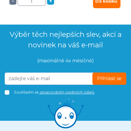
-
+
Do košíku
Výběr těch nejlepších slev, akcí a
novinek na váš e-mail
(maximálně 4x měsíčně)
Přihlásit se
Souhlasím se
zpracováním osobních údajů