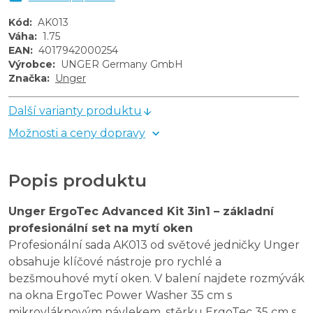
Kód
:
AK013
Váha
:
1.75
EAN
:
4017942000254
Výrobce
:
UNGER Germany GmbH
Značka
:
Unger
Další varianty produktu
Možnosti a ceny dopravy
Popis produktu
Unger ErgoTec Advanced Kit 3in1 – základní
profesionální set na mytí oken
Profesionální sada AK013 od světové jedničky Unger
obsahuje klíčové nástroje pro rychlé a
bezšmouhové mytí oken. V balení najdete rozmývák
na okna ErgoTec Power Washer 35 cm s
mikrovláknovým návlekem, stěrku ErgoTec 35 cm s