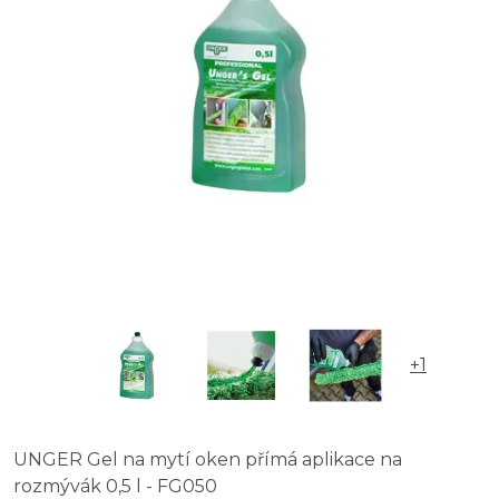
+1
UNGER Gel na mytí oken přímá aplikace na
rozmývák 0,5 l - FG050