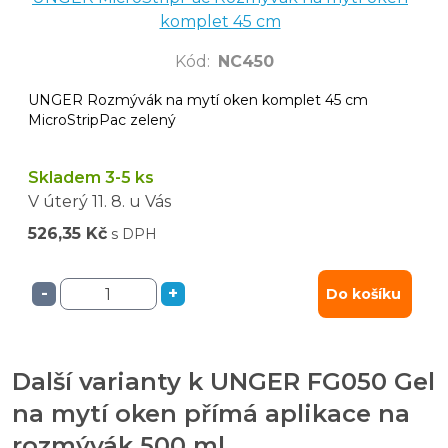
komplet 45 cm
Kód
:
NC450
UNGER Rozmývák na mytí oken komplet 45 cm
MicroStripPac zelený
Skladem 3-5 ks
V úterý
11. 8.
u Vás
526,35 Kč
s DPH
-
+
Do košíku
Další varianty k UNGER FG050 Gel
na mytí oken přímá aplikace na
rozmývák 500 ml