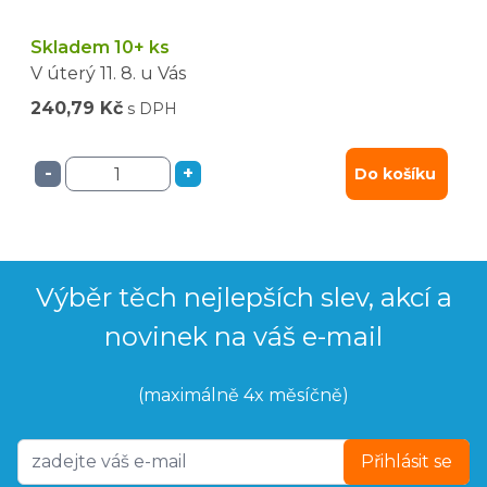
Skladem 10+ ks
V úterý
11. 8.
u Vás
240,79 Kč
s DPH
-
+
Do košíku
Výběr těch nejlepších slev, akcí a
novinek na váš e-mail
(maximálně 4x měsíčně)
Přihlásit se