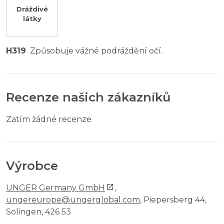
Dráždivé
látky
H319
Způsobuje vážné podráždění očí.
Recenze našich zákazníků
Zatím žádné recenze
Výrobce
UNGER Germany GmbH
,
ungereurope@ungerglobal.com
, Piepersberg 44,
Solingen, 426 53