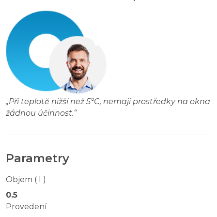
„
Při teplotě nižší než 5°C, nemají prostředky na okna
žádnou účinnost.
“
Parametry
Objem ( l )
0.5
Provedení