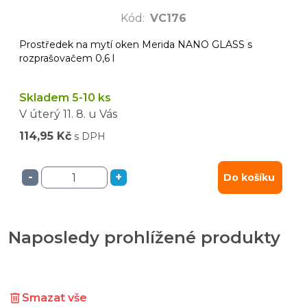
Kód
:
VC176
Prostředek na mytí oken Merida NANO GLASS s
rozprašovačem 0,6 l
Skladem 5-10 ks
V úterý
11. 8.
u Vás
114,95 Kč
s DPH
-
+
Do košíku
Naposledy prohlížené produkty
Smazat vše