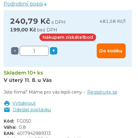
Podrobný popis
240,79 Kč
l
481,58 Kč
/
s DPH
199,00 Kč
bez DPH
Nákupem získáte
1
bod
-
+
Do košíku
Skladem 10+ ks
V úterý
11. 8.
u Vás
Jste firma? Máme pro vás lepší ceny -
Registrujte se
Vytisknout
Odeslat poptávku
Kód
:
FG050
Váha
:
0.8
EAN
:
4017942989313