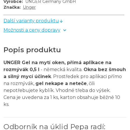
Výrobce
:
UNGER Germany GmbH
Značka
:
Unger
Další varianty produktu
Možnosti a ceny dopravy
Popis produktu
UNGER Gel na mytí oken, přímá aplikace na
rozmývák 0,5 l
- německá kvalita.
Okna bez šmouh
a silný mycí účinek
. Prostředek pro aplikaci přímo
na rozmývák,
gel nekape a neteče
, čili
nepotřebujete kyblík. Vhodné třeba do výšek.
Cena je uvedena za 1 ks, karton obsahuje běžně 10
ks.
Odborník na úklid Pepa radí
: