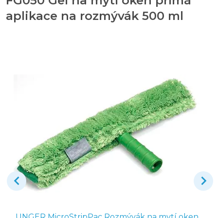
FG050 Gel na mytí oken přímá
aplikace na rozmývák 500 ml
UNGER MicroStripPac Rozmývák na mytí oken