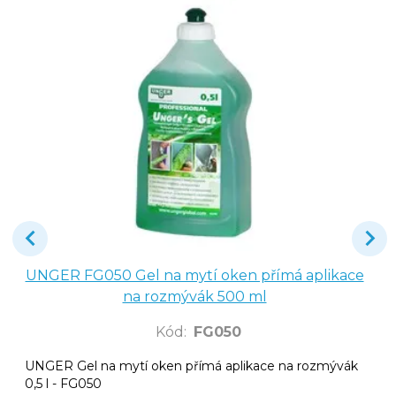
UNGER FG050 Gel na mytí oken přímá aplikace
na rozmývák 500 ml
Kód
:
FG050
UNGER Gel na mytí oken přímá aplikace na rozmývák
0,5 l - FG050