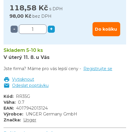
118,58 Kč
s DPH
98,00 Kč
bez DPH
-
+
Do košíku
Skladem 5-10 ks
V úterý
11. 8.
u Vás
Jste firma? Máme pro vás lepší ceny -
Registrujte se
Vytisknout
Odeslat poptávku
Kód
:
RR35G
Váha
:
0.7
EAN
:
4017942013124
Výrobce
:
UNGER Germany GmbH
Značka
:
Unger