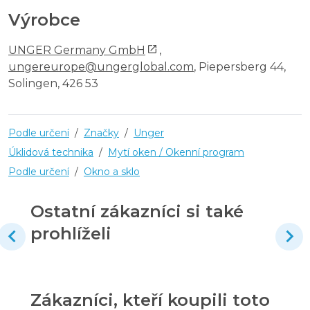
Výrobce
UNGER Germany GmbH
,
ungereurope@ungerglobal.com
, Piepersberg 44,
Solingen, 426 53
Podle určení
/
Značky
/
Unger
Úklidová technika
/
Mytí oken / Okenní program
Podle určení
/
Okno a sklo
Ostatní zákazníci si také
prohlíželi
Zákazníci, kteří koupili toto