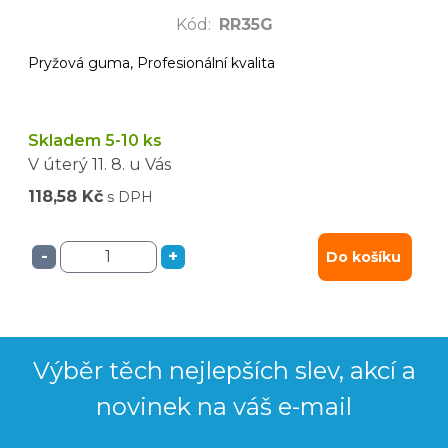
Kód
:
RR35G
Pryžová guma, Profesionální kvalita
Skladem 5-10 ks
V úterý
11. 8.
u Vás
118,58 Kč
s DPH
-
+
Do košíku
Výběr těch nejlepších slev, akcí a
novinek na váš e-mail