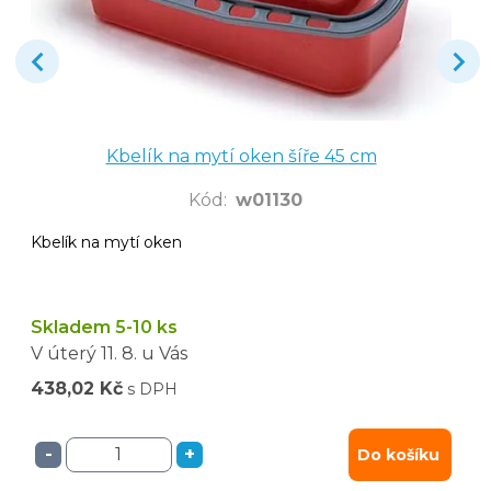
Kbelík na mytí oken šíře 45 cm
Kód
:
w01130
Kbelík na mytí oken
Skladem 5-10 ks
V úterý
11. 8.
u Vás
438,02 Kč
s DPH
-
+
Do košíku