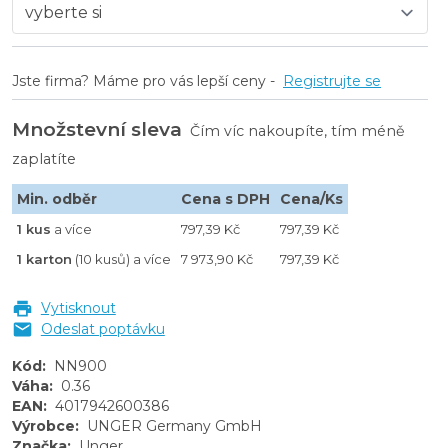
Jste firma? Máme pro vás lepší ceny -
Registrujte se
Množstevní sleva
Čím víc nakoupíte, tím méně
zaplatíte
Min. odběr
Cena s DPH
Cena/Ks
1 kus
a více
797,39 Kč
797,39 Kč
1 karton
(10 kusů) a více
7 973,90 Kč
797,39 Kč
Vytisknout
Odeslat poptávku
Kód
:
NN900
Váha
:
0.36
EAN
:
4017942600386
Výrobce
:
UNGER Germany GmbH
Značka
:
Unger