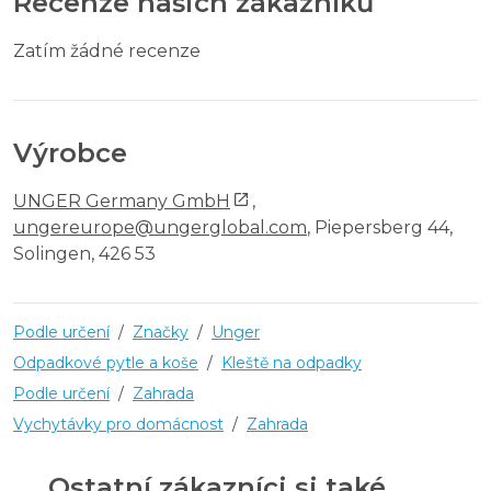
Recenze našich zákazníků
Zatím žádné recenze
Výrobce
UNGER Germany GmbH
,
ungereurope@ungerglobal.com
, Piepersberg 44,
Solingen, 426 53
Podle určení
/
Značky
/
Unger
Odpadkové pytle a koše
/
Kleště na odpadky
Podle určení
/
Zahrada
Vychytávky pro domácnost
/
Zahrada
Ostatní zákazníci si také