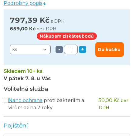
Podrobný popis
797,39 Kč
s DPH
659,00 Kč
bez DPH
Nákupem získáte
6
bodů
-
+
Do košíku
Skladem 10+ ks
V pátek
7. 8.
u Vás
Volitelná služba
Nano ochrana
proti bakteriím a
50,00 Kč
bez
virům až na 2 roky
DPH
Pojištění