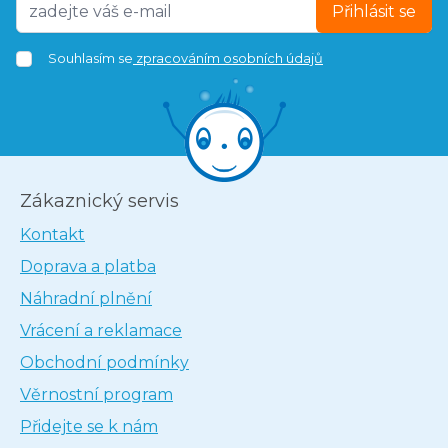
Přihlásit se
Souhlasím se
zpracováním osobních údajů
Zákaznický servis
Kontakt
Doprava a platba
Náhradní plnění
Vrácení a reklamace
Obchodní podmínky
Věrnostní program
Přidejte se k nám