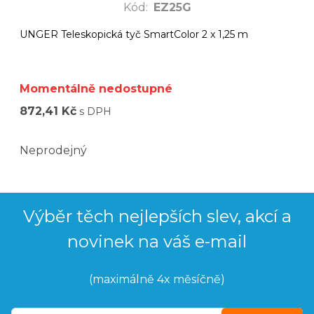
Kód
:
EZ25G
UNGER Teleskopická tyč SmartColor 2 x 1,25 m
Momentálně nedostupné
872,41 Kč
s DPH
Neprodejný
Výběr těch nejlepších slev, akcí a
novinek na váš e-mail
(maximálně 4x měsíčně)