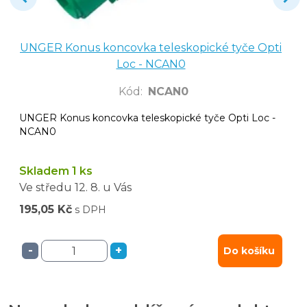
UNGER Konus koncovka teleskopické tyče Opti
Loc - NCAN0
Kód
:
NCAN0
UNGER Konus koncovka teleskopické tyče Opti Loc -
NCAN0
Skladem 1 ks
Ve středu
12. 8.
u Vás
195,05 Kč
s DPH
-
+
Do košíku