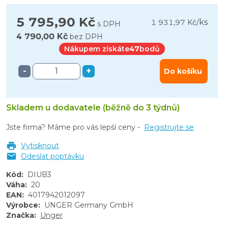
5 795,90 Kč
ks
1 931,97 Kč
/
s DPH
4 790,00 Kč
bez DPH
Nákupem získáte
47
bodů
-
+
Do košíku
Skladem u dodavatele (běžně do 3 týdnů)
Jste firma? Máme pro vás lepší ceny -
Registrujte se
Vytisknout
Odeslat poptávku
Kód
:
DIUB3
Váha
:
20
EAN
:
4017942012097
Výrobce
:
UNGER Germany GmbH
Značka
:
Unger