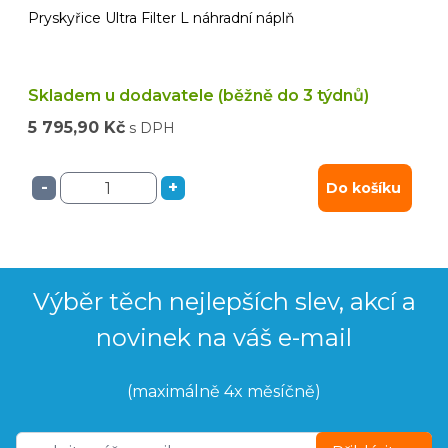
Pryskyřice Ultra Filter L náhradní náplň
Skladem u dodavatele (běžně do 3 týdnů)
5 795,90 Kč
s DPH
-
+
Do košíku
Výběr těch nejlepších slev, akcí a
novinek na váš e-mail
(maximálně 4x měsíčně)