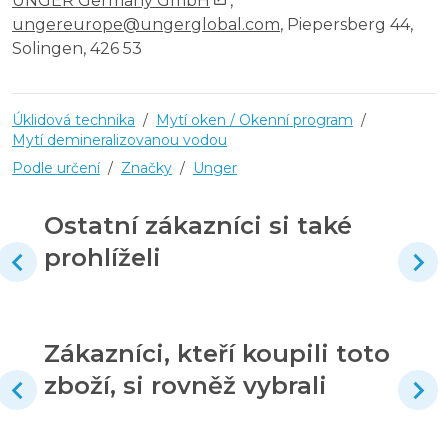
UNGER Germany GmbH
,
ungereurope@ungerglobal.com
, Piepersberg 44,
Solingen, 426 53
Úklidová technika
/
Mytí oken / Okenní program
/
Mytí demineralizovanou vodou
Podle určení
/
Značky
/
Unger
Ostatní zákazníci si také
prohlíželi
Zákazníci, kteří koupili toto
zboží, si rovněž vybrali