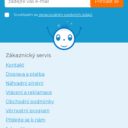
Přihlásit se
Souhlasím se
zpracováním osobních údajů
Zákaznický servis
Kontakt
Doprava a platba
Náhradní plnění
Vrácení a reklamace
Obchodní podmínky
Věrnostní program
Přidejte se k nám