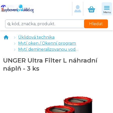
Menu
Hledat
UNGER Přívěsný systém
Úklidová technika
UNGER HiFlo mytí oken demineralizovanou vodou Hydr
Mytí oken / Okenní program
Mytí demineralizovanou vodou
UNGER Ultra Filter L náhradní
náplň - 3 ks