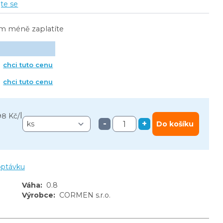
jte se
ím méně zaplatíte
chci tuto cenu
chci tuto cenu
l
98 Kč
/
-
+
Do košíku
optávku
Váha
:
0.8
Výrobce
:
CORMEN s.r.o.