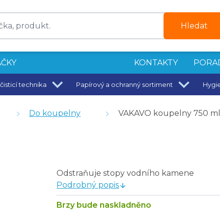
Hledat
ČKY
KONTAKTY
PORA
čisticí technika
Papírový a ochranný sortiment
Hygi
ň 250 ml
6 kusů
Do koupelny
VAKAVO koupelny 750 m
0 ml
 l
Odstraňuje stopy vodního kamene
Podrobný popis
0 ml
Brzy bude naskladněno