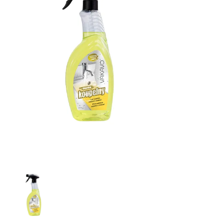
Real na koupelny 550 ml
GO! Koupelna s rozprašovačem 500 ml
Fixinela perfekt na koupelny 500 ml