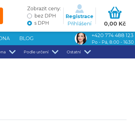
Zobrazit ceny:
bez DPH
Registrace
s DPH
0,00 Kč
Přihlášení
+420 774 488 123
DNA
BLOG
Po - Pá, 8:00 - 16:30
ena
Podle určení
Ostatní
l