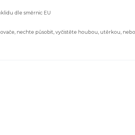
úklidu dle směrnic EU
šovače, nechte působit, vyčistěte houbou, utěrkou, ne