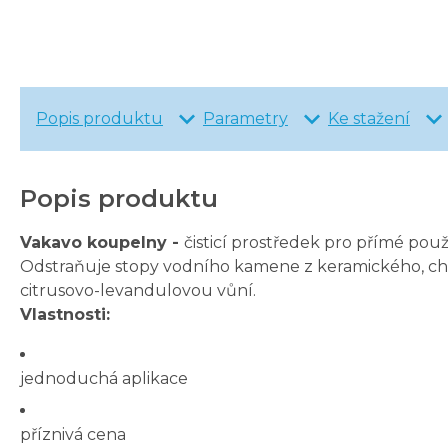
Popis produktu
Parametry
Ke stažení
Popis produktu
Vakavo koupelny -
č
isticí prostředek pro přímé pou
Odstraňuje stopy vodního kamene z keramického, chr
citrusovo-levandulovou vůní.
Vlastnosti:
jednoduchá aplikace
příznivá cena