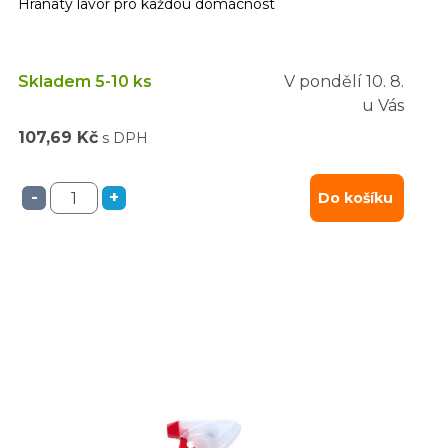
Hranatý lavor pro každou domácnost
Skladem 5-10 ks
V pondělí
10. 8.
u Vás
107,69 Kč
s DPH
-
+
Do košíku