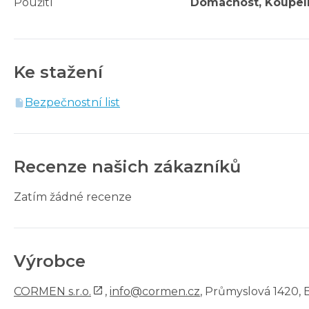
Použití
Domácnost, Koupel
Ke stažení
Bezpečnostní list
Recenze našich zákazníků
Zatím žádné recenze
Výrobce
CORMEN s.r.o.
,
info@cormen.cz
, Průmyslová 1420, 