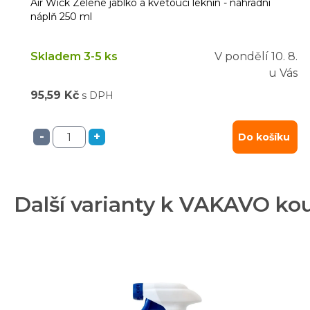
Air Wick Zelené jablko a kvetoucí leknín - náhradní
náplň 250 ml
Skladem 3-5 ks
V pondělí
10. 8.
u Vás
95,59 Kč
s DPH
-
+
Do košíku
Další varianty k VAKAVO ko