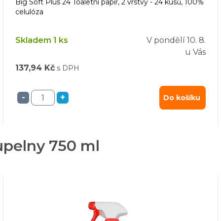
Big Soft Plus 24 Toaletní papír, 2 vrstvy - 24 kusů, 100%
celulóza
Skladem 1 ks
V pondělí
10. 8.
u Vás
137,94 Kč
s DPH
-
+
Do košíku
upelny 750 ml