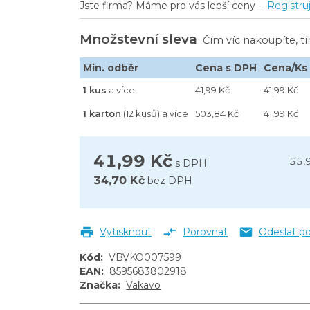
Jste firma? Máme pro vás lepší ceny -
Registru
Množstevní sleva
Čím víc nakoupíte, t
Min. odběr
Cena s DPH
Cena/Ks
1 kus
a více
41,99 Kč
41,99 Kč
1 karton
(12 kusů) a více
503,84 Kč
41,99 Kč
41,99 Kč
55,
s DPH
34,70 Kč
bez DPH
Vytisknout
Porovnat
Odeslat p
Kód
:
VBVKO007599
EAN
:
8595683802918
Značka
:
Vakavo