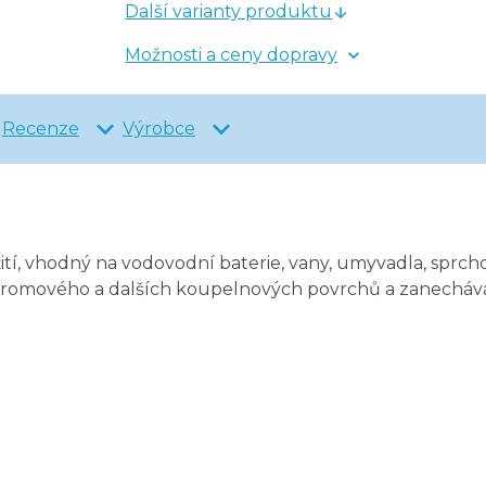
Další varianty produktu
Možnosti a ceny dopravy
Recenze
Výrobce
žití, vhodný na vodovodní baterie, vany, umyvadla, sprch
omového a dalších koupelnových povrchů a zanechává j