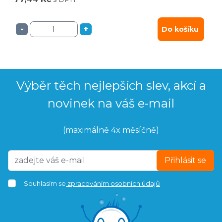
-
+
Do košíku
Výběr těch nejlepších slev, akcí a
novinek na váš e-mail
(maximálně 4x měsíčně)
Přihlásit se
Souhlasím se
zpracováním osobních údajů