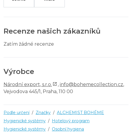
Recenze našich zákazníků
Zatím žádné recenze
Výrobce
Národní export, s.r.o.
,
info@bohemecollection.cz
,
Vejvodova 445/1, Praha, 110 00
Podle určení
/
Značky
/
ALCHEMIST BOHÉME
Hygienické systémy
/
Hotelový program
Hygienické systémy
/
Osobní hygiena