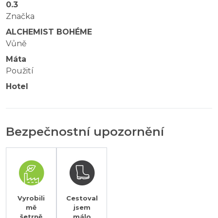
0.3
Značka
ALCHEMIST BOHÉME
Vůně
Máta
Použití
Hotel
Bezpečnostní upozornění
Vyrobili
Cestoval
mě
jsem
šetrně
málo