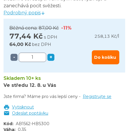
zanechává pocit svěžesti.
Podrobný popis
Běžná cena:
87,00 Kč
-11%
77,44 Kč
l
258,13 Kč
/
s DPH
64,00 Kč
bez DPH
-
+
Do košíku
Skladem 10+ ks
Ve středu
12. 8.
u Vás
Jste firma? Máme pro vás lepší ceny -
Registrujte se
Vytisknout
Odeslat poptávku
Kód
:
AB1562-HBS300
Váha
:
0.35