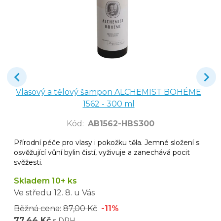
Vlasový a tělový šampon ALCHEMIST BOHÉME
1562 - 300 ml
Kód
:
AB1562-HBS300
Přírodní péče pro vlasy i pokožku těla. Jemné složení s
osvěžující vůní bylin čistí, vyživuje a zanechává pocit
svěžesti.
Skladem 10+ ks
Ve středu
12. 8.
u Vás
Běžná cena:
87,00 Kč
-11%
77,44 Kč
s DPH