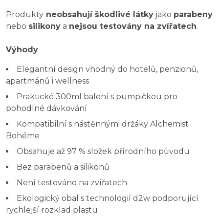
Produkty
neobsahují škodlivé látky
jako
parabeny
nebo
silikony
a
nejsou testovány na zvířatech
.
Výhody
Elegantní design vhodný do hotelů, penzionů,
apartmánů i wellness
Praktické 300ml balení s pumpičkou pro
pohodlné dávkování
Kompatibilní s nástěnnými držáky Alchemist
Bohéme
Obsahuje až 97 % složek přírodního původu
Bez parabenů a silikonů
Není testováno na zvířatech
Ekologický obal s technologií d2w podporující
rychlejší rozklad plastu