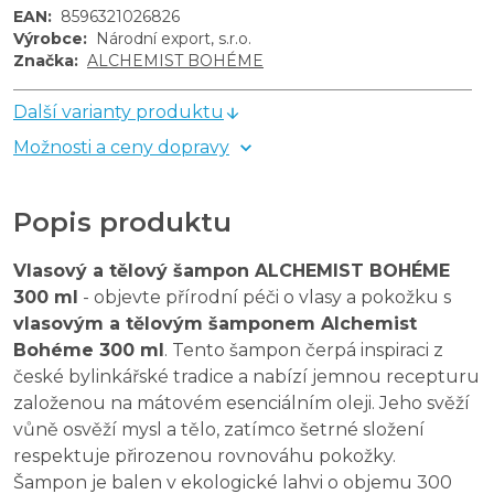
EAN
:
8596321026826
Výrobce
:
Národní export, s.r.o.
Značka
:
ALCHEMIST BOHÉME
Další varianty produktu
Možnosti a ceny dopravy
Popis produktu
Vlasový a tělový šampon ALCHEMIST BOHÉME
300 ml
- objevte přírodní péči o vlasy a pokožku s
vlasovým a tělovým šamponem Alchemist
Bohéme 300 ml
. Tento šampon čerpá inspiraci z
české bylinkářské tradice a nabízí jemnou recepturu
založenou na mátovém esenciálním oleji. Jeho svěží
vůně osvěží mysl a tělo, zatímco šetrné složení
respektuje přirozenou rovnováhu pokožky.
Šampon je balen v ekologické lahvi o objemu 300