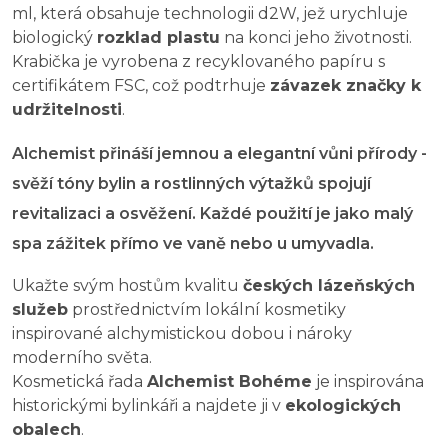
ml, která obsahuje technologii d2W, jež urychluje
biologický
rozklad plastu
na konci jeho životnosti.
Krabička je vyrobena z recyklovaného papíru s
certifikátem FSC, což podtrhuje
závazek značky k
udržitelnosti
.
Alchemist přináší jemnou a elegantní vůni přírody -
svěží tóny bylin a rostlinných výtažků spojují
revitalizaci a osvěžení. Každé použití je jako malý
spa zážitek přímo ve vaně nebo u umyvadla.
Ukažte svým hostům kvalitu
českých lázeňských
služeb
prostřednictvím lokální kosmetiky
inspirované alchymistickou dobou i nároky
moderního světa.
Kosmetická řada
Alchemist Bohéme
je inspirována
historickými bylinkáři a najdete ji v
ekologických
obalech
.