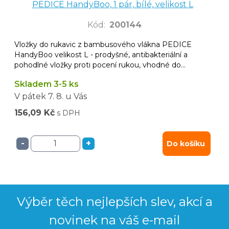
PEDICE HandyBoo, 1 pár, bílé, velikost L
Kód
:
200144
Vložky do rukavic z bambusového vlákna PEDICE
HandyBoo velikost L - prodyšné, antibakteriální a
pohodlné vložky proti pocení rukou, vhodné do
latexových, nitrilových i vinylových rukavic.
Skladem 3-5 ks
V pátek
7. 8.
u Vás
156,09 Kč
s DPH
-
+
Do košíku
Výběr těch nejlepších slev, akcí a
novinek na váš e-mail