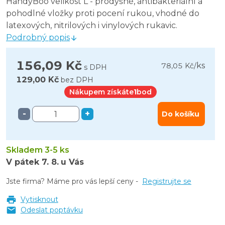
HandyBoo velikost L - prodyšné, antibakteriální a
pohodlné vložky proti pocení rukou, vhodné do
latexových, nitrilových i vinylových rukavic.
Podrobný popis
156,09 Kč
ks
78,05 Kč
/
s DPH
129,00 Kč
bez DPH
Nákupem získáte
1
bod
-
+
Do košíku
Skladem 3-5 ks
V pátek
7. 8.
u Vás
Jste firma? Máme pro vás lepší ceny -
Registrujte se
Vytisknout
Odeslat poptávku