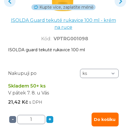
Kupte více, zaplatíte méně
ISOLDA Guard tekuté rukavice 100 ml - krém
na ruce
Kód
:
VPTRG001098
ISOLDA guard tekuté rukavice 100 ml
Nakupuji po
Skladem 50+ ks
V pátek
7. 8.
u Vás
21,42 Kč
s DPH
-
+
Do košíku