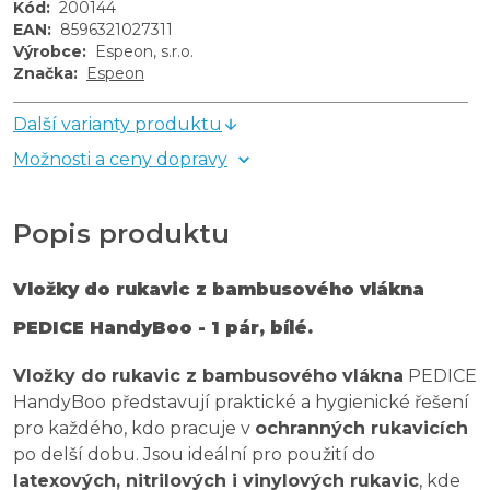
Kód
:
200144
EAN
:
8596321027311
Výrobce
:
Espeon, s.r.o.
Značka
:
Espeon
Další varianty produktu
Možnosti a ceny dopravy
Popis produktu
Vložky do rukavic z bambusového vlákna
PEDICE HandyBoo - 1 pár, bílé.
Vložky do rukavic z bambusového vlákna
PEDICE
HandyBoo představují praktické a hygienické řešení
pro každého, kdo pracuje v
ochranných rukavicích
po delší dobu. Jsou ideální pro použití do
latexových, nitrilových i vinylových rukavic
, kde