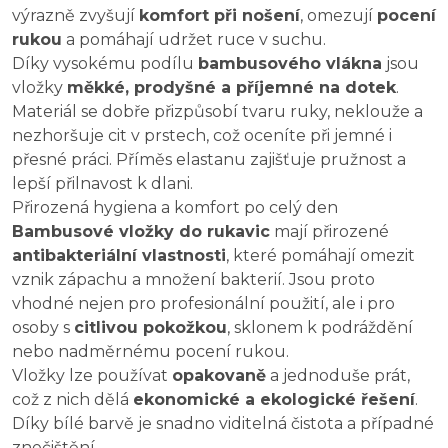
výrazně zvyšují
komfort při nošení
, omezují
pocení
rukou
a pomáhají udržet ruce v suchu.
Díky vysokému podílu
bambusového vlákna
jsou
vložky
měkké, prodyšné a příjemné na dotek
.
Materiál se dobře přizpůsobí tvaru ruky, neklouže a
nezhoršuje cit v prstech, což oceníte při jemné i
přesné práci. Příměs elastanu zajišťuje pružnost a
lepší přilnavost k dlani.
Přirozená hygiena a komfort po celý den
Bambusové vložky do rukavic
mají přirozené
antibakteriální vlastnosti
, které pomáhají omezit
vznik zápachu a množení bakterií. Jsou proto
vhodné nejen pro profesionální použití, ale i pro
osoby s
citlivou pokožkou
, sklonem k podráždění
nebo nadměrnému pocení rukou.
Vložky lze používat
opakovaně
a jednoduše prát,
což z nich dělá
ekonomické a ekologické řešení
.
Díky bílé barvě je snadno viditelná čistota a případné
znečištění.