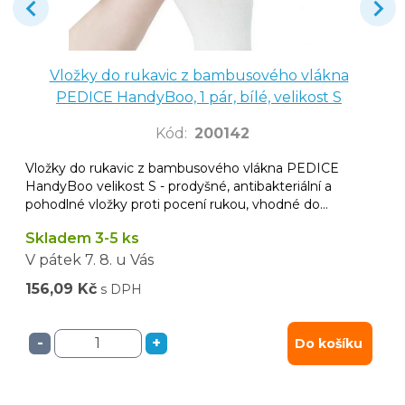
Vložky do rukavic z bambusového vlákna
PEDICE HandyBoo, 1 pár, bílé, velikost S
Kód
:
200142
Vložky do rukavic z bambusového vlákna PEDICE
HandyBoo velikost S - prodyšné, antibakteriální a
pohodlné vložky proti pocení rukou, vhodné do
latexových, nitrilových i vinylových rukavic.
Skladem 3-5 ks
V pátek
7. 8.
u Vás
156,09 Kč
s DPH
-
+
Do košíku