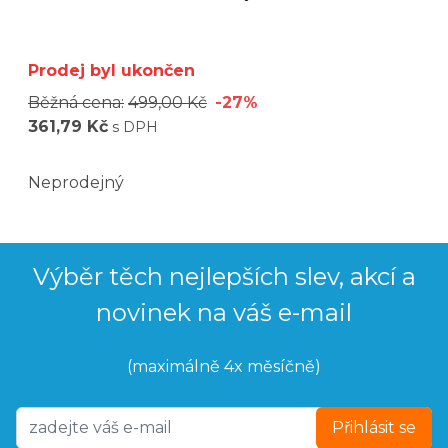
Prodej byl ukončen
Běžná cena:
499,00 Kč
-27%
361,79 Kč
s DPH
Neprodejný
Výběr těch nejlepších slev, akcí a
novinek na váš e-mail
(maximálně 4x měsíčně)
Přihlásit se