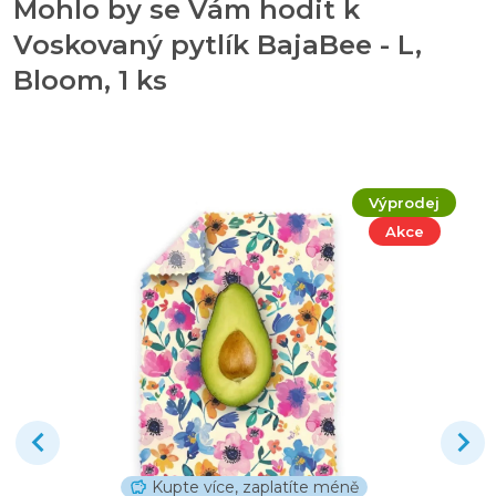
Mohlo by se Vám hodit k
Voskovaný pytlík BajaBee - L,
Bloom, 1 ks
Výprodej
Akce
Kupte více, zaplatíte méně