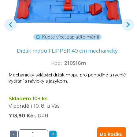
Kupte více, zaplatíte méně
Držák mopu FLIPPER 40 cm mechanický
Kód
:
210516m
Mechanický sklápěcí držák mopu pro pohodlné a rychlé
vytírání s návleky s jazykem.
Skladem 10+ ks
V pondělí
10. 8.
u Vás
713,90 Kč
s DPH
-
+
Do košíku