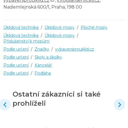
vybaveniprouklid.cz
,
info@allservices.cz
,
Nademlejnská 600/1, Praha, 198 00
Úklidová technika
/
Úklidové mopy
/
Ploché mopy
Úklidová technika
/
Úklidové mopy
/
Příslušenství k mopům
Podle určení
/
Značky
/
vybaveniprouklid.cz
Podle určení
/
Školy a školky
Podle určení
/
Kancelář
Podle určení
/
Podlaha
Ostatní zákazníci si také
prohlíželi