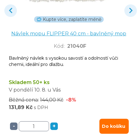
Kupte více, zaplatíte méně
Návlek mopu FLIPPER 40 cm - bavlněný mop
Kód
:
21040F
Bavlněný návlek s vysokou savostí a odolností vůči
chemii, ideální pro dlažbu.
Skladem 50+ ks
V pondělí
10. 8.
u Vás
Běžná cena:
144,00 Kč
-8%
131,89 Kč
s DPH
-
+
Do košíku