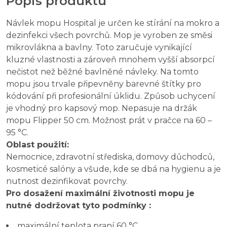
Popis produktu
Návlek mopu Hospital je určen ke stírání na mokro a
dezinfekci všech povrchů. Mop je vyroben ze směsi
mikrovlákna a bavlny. Toto zaručuje vynikající
kluzné vlastnosti a zároveň mnohem vyšší absorpcí
nečistot než běžné bavlněné návleky. Na tomto
mopu jsou trvale připevněny barevné štítky pro
kódování při profesionální úklidu. Způsob uchycení
je vhodný pro kapsový mop. Nepasuje na držák
mopu Flipper 50 cm. Možnost prát v pračce na 60 –
95 °C.
Oblast použití:
Nemocnice, zdravotní střediska, domovy důchodců,
kosmeticé salóny a všude, kde se dbá na hygienu a je
nutnost dezinfikovat povrchy.
Pro dosažení maximální životnosti mopu je
nutné dodržovat tyto podmínky :
maximální teplota praní 60 °C