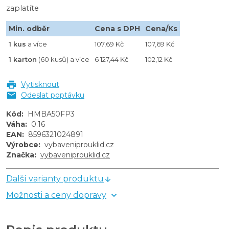
zaplatíte
Min. odběr
Cena s DPH
Cena/Ks
1 kus
a více
107,69 Kč
107,69 Kč
1 karton
(60 kusů) a více
6 127,44 Kč
102,12 Kč
Vytisknout
Odeslat poptávku
Kód
:
HMBA50FP3
Váha
:
0.16
EAN
:
8596321024891
Výrobce
:
vybaveniprouklid.cz
Značka
:
vybaveniprouklid.cz
Další varianty produktu
Možnosti a ceny dopravy