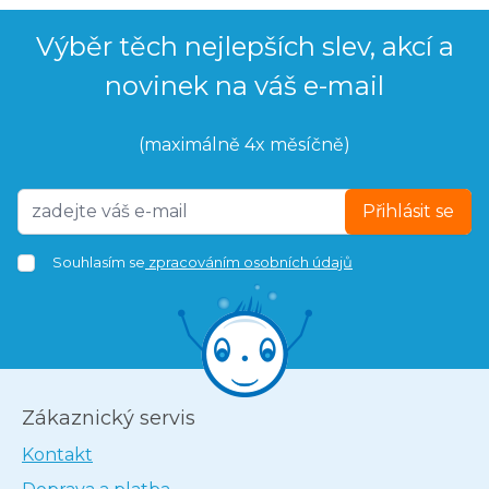
Výběr těch nejlepších slev, akcí a
novinek na váš e-mail
(maximálně 4x měsíčně)
Přihlásit se
Souhlasím se
zpracováním osobních údajů
Zákaznický servis
Kontakt