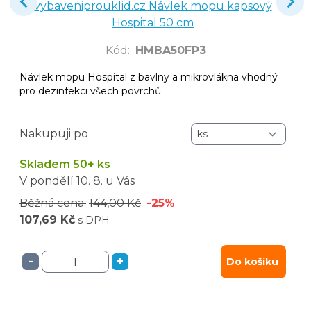
vybaveniprouklid.cz Návlek mopu kapsový
Hospital 50 cm
Kód
:
HMBA50FP3
Návlek mopu Hospital z bavlny a mikrovlákna vhodný
pro dezinfekci všech povrchů
Nakupuji po
Skladem 50+ ks
V pondělí
10. 8.
u Vás
Běžná cena:
144,00 Kč
-25%
107,69 Kč
s DPH
-
+
Do košíku