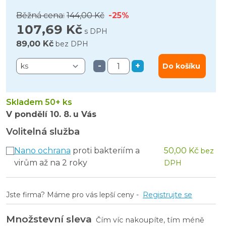
Běžná cena:
144,00 Kč
-25%
107,69 Kč
s DPH
89,00 Kč
bez DPH
-
+
Do košíku
Skladem 50+ ks
V pondělí
10. 8.
u Vás
Volitelná služba
Nano ochrana
proti bakteriím a
50,00 Kč
bez
virům až na 2 roky
DPH
Jste firma? Máme pro vás lepší ceny -
Registrujte se
Množstevní sleva
Čím víc nakoupíte, tím méně