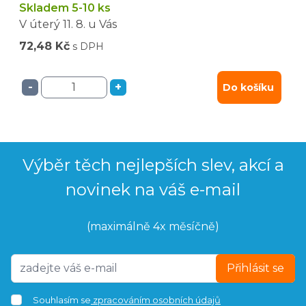
Skladem 5-10 ks
V úterý
11. 8.
u Vás
72,48 Kč
s DPH
-
+
Do košíku
Výběr těch nejlepších slev, akcí a
novinek na váš e-mail
(maximálně 4x měsíčně)
Přihlásit se
Souhlasím se
zpracováním osobních údajů