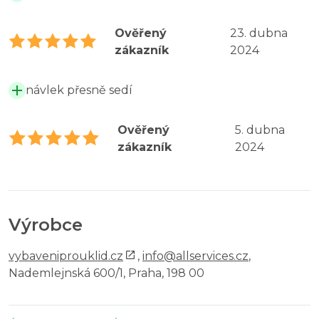
Ověřený
23. dubna
zákazník
2024
návlek přesně sedí
Ověřený
5. dubna
zákazník
2024
Výrobce
vybaveniprouklid.cz
,
info@allservices.cz
,
Nademlejnská 600/1, Praha, 198 00