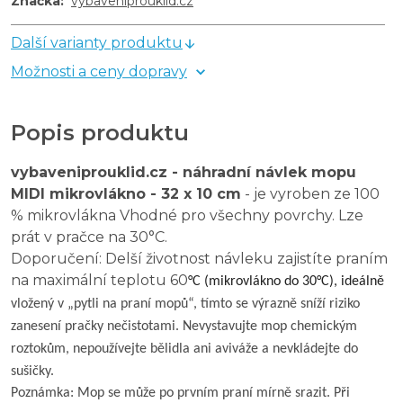
Značka
:
vybaveniprouklid.cz
Další varianty produktu
Možnosti a ceny dopravy
Popis produktu
vybaveniprouklid.cz - náhradní návlek mopu
MIDI mikrovlákno - 32 x 10 cm
- je vyroben ze 100
% mikrovlákna Vhodné pro všechny povrchy. Lze
prát v pračce na 30°C.
Doporučení: Delší životnost návleku zajistíte praním
na maximální teplotu 60
°C (mikrovlákno do 30°C), ideálně
vložený v „pytli na praní mopů“, tímto se výrazně sníží riziko
zanesení pračky nečistotami. Nevystavujte mop chemickým
roztokům, nepoužívejte bělidla ani aviváže a nevkládejte do
sušičky.
Poznámka: Mop se může po prvním praní mírně srazit. Při