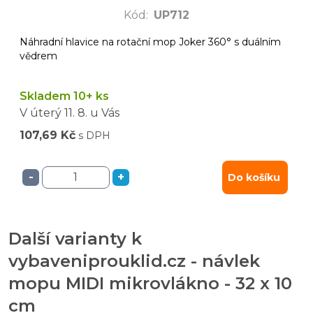
Kód
:
UP712
Náhradní hlavice na rotační mop Joker 360° s duálním
vědrem
Skladem 10+ ks
V úterý
11. 8.
u Vás
107,69 Kč
s DPH
-
+
Do košíku
Další varianty k
vybaveniprouklid.cz - návlek
mopu MIDI mikrovlákno - 32 x 10
cm