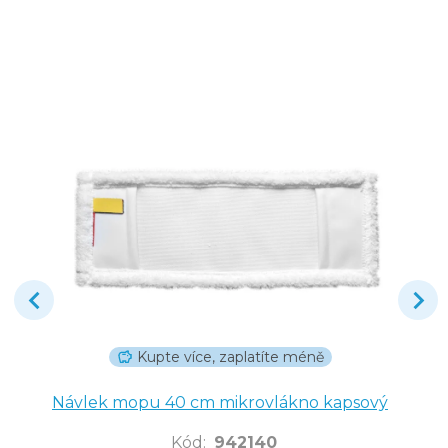
Kupte více, zaplatíte méně
Návlek mopu 40 cm mikrovlákno kapsový
Kód
:
942140