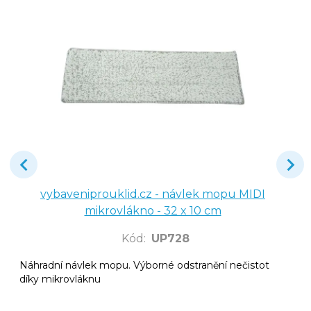
vybaveniprouklid.cz - návlek mopu MIDI
mikrovlákno - 32 x 10 cm
Kód
:
UP728
Náhradní návlek mopu. Výborné odstranění nečistot
díky mikrovláknu