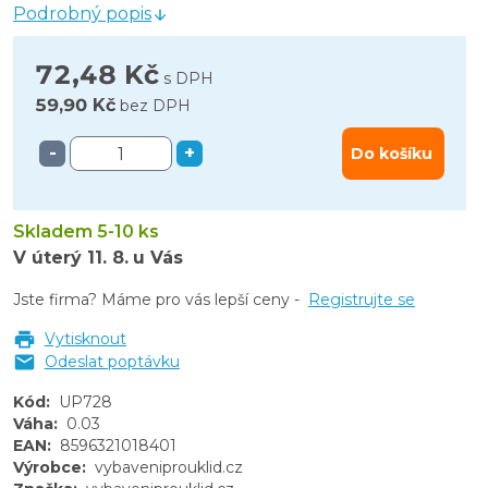
Podrobný popis
72,48 Kč
s DPH
59,90 Kč
bez DPH
-
+
Do košíku
Skladem 5-10 ks
V úterý
11. 8.
u Vás
Jste firma? Máme pro vás lepší ceny -
Registrujte se
Vytisknout
Odeslat poptávku
Kód
:
UP728
Váha
:
0.03
EAN
:
8596321018401
Výrobce
:
vybaveniprouklid.cz