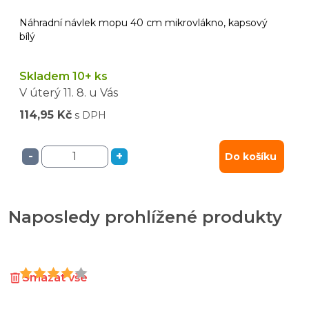
Náhradní návlek mopu 40 cm mikrovlákno, kapsový
bílý
Skladem 10+ ks
V úterý
11. 8.
u Vás
114,95 Kč
s DPH
-
+
Do košíku
Naposledy prohlížené produkty
Smazat vše