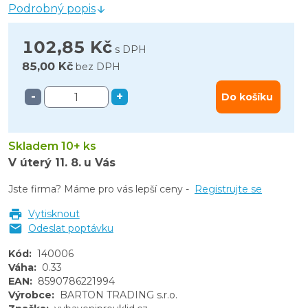
Podrobný popis
102,85 Kč
s DPH
85,00 Kč
bez DPH
-
+
Do košíku
Skladem 10+ ks
V úterý
11. 8.
u Vás
Jste firma? Máme pro vás lepší ceny -
Registrujte se
Vytisknout
Odeslat poptávku
Kód
:
140006
Váha
:
0.33
EAN
:
8590786221994
Výrobce
:
BARTON TRADING s.r.o.