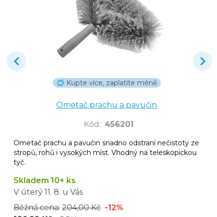
Kupte více, zaplatíte méně
Ometač prachu a pavučin
Kód
:
456201
Ometač prachu a pavučin snadno odstraní nečistoty ze
stropů, rohů i vysokých míst. Vhodný na teleskopickou
tyč.
Skladem 10+ ks
V úterý
11. 8.
u Vás
Běžná cena:
204,00 Kč
-12%