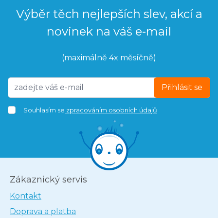
Výběr těch nejlepších slev, akcí a
novinek na váš e-mail
(maximálně 4x měsíčně)
Přihlásit se
Souhlasím se
zpracováním osobních údajů
Zákaznický servis
Kontakt
Doprava a platba