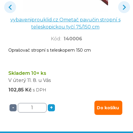
vybaveniprouklid.cz Ometač pavučin stropní s
teleskopickou tyčí 75/150 cm
Kód
:
140006
Oprašovač stropní s teleskopem 150 cm
Skladem 10+ ks
V úterý
11. 8.
u Vás
102,85 Kč
s DPH
-
+
Do košíku