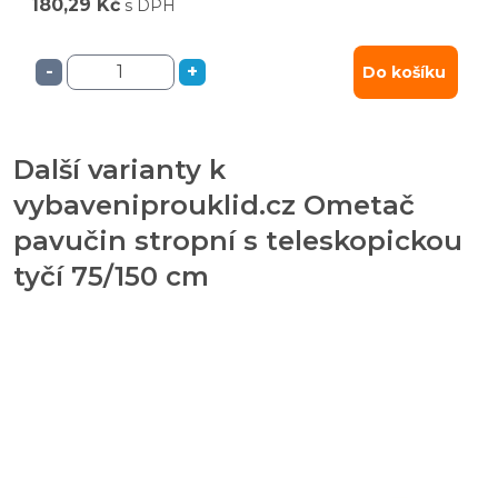
180,29 Kč
s DPH
-
+
Do košíku
Další varianty k
vybaveniprouklid.cz Ometač
pavučin stropní s teleskopickou
tyčí 75/150 cm