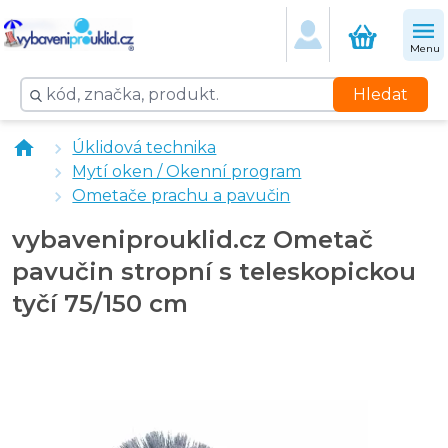
Menu
Hledat
Kartáč na radiátory
Úklidová technika
Ometač prachu a pavučin z ovčí vlny teleskopický
Mytí oken / Okenní program
Ometač prachu a pavučin
Ometače prachu a pavučin
Ometač prachu a pavučin z ovčí vlny teleskopický
Ometač prachu a pavučin
vybaveniprouklid.cz Ometač
Lewi Ometač prachu a pavučin přírodní
pavučin stropní s teleskopickou
tyčí 75/150 cm