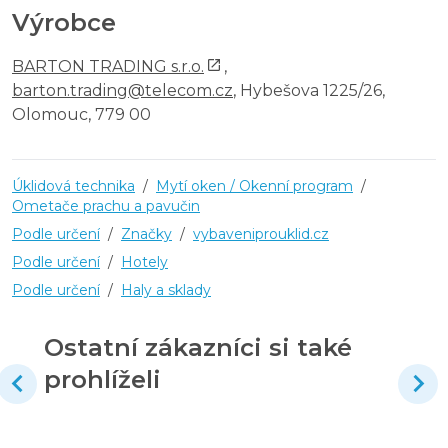
Výrobce
BARTON TRADING s.r.o.
,
barton.trading@telecom.cz
, Hybešova 1225/26,
Olomouc, 779 00
Úklidová technika
/
Mytí oken / Okenní program
/
Ometače prachu a pavučin
Podle určení
/
Značky
/
vybaveniprouklid.cz
Podle určení
/
Hotely
Podle určení
/
Haly a sklady
Ostatní zákazníci si také
prohlíželi