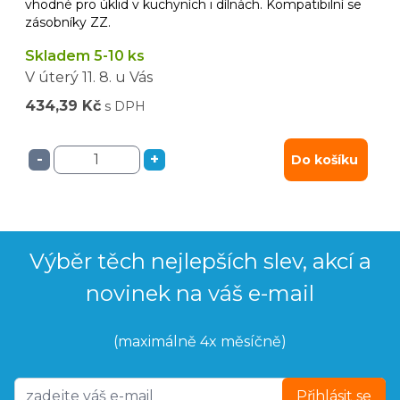
vhodné pro úklid v kuchyních i dílnách. Kompatibilní se
zásobníky ZZ.
Skladem 5-10 ks
V úterý
11. 8.
u Vás
434,39 Kč
s DPH
-
+
Do košíku
Výběr těch nejlepších slev, akcí a
novinek na váš e-mail
(maximálně 4x měsíčně)
Přihlásit se