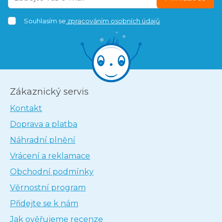
Souhlasím se
zpracováním osobních údajů
Zákaznický servis
Kontakt
Doprava a platba
Náhradní plnění
Vrácení a reklamace
Obchodní podmínky
Věrnostní program
Přidejte se k nám
Jak ověřujeme recenze