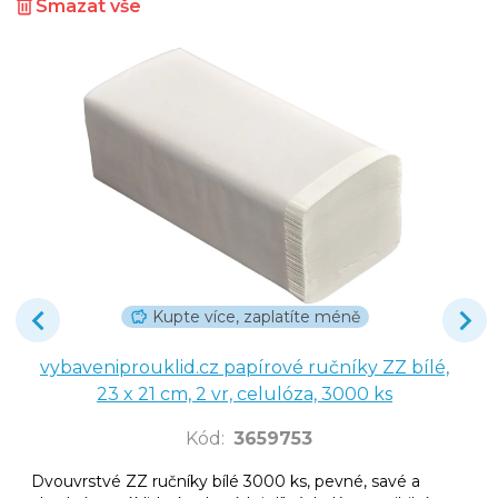
Smazat vše
Kupte více, zaplatíte méně
vybaveniprouklid.cz papírové ručníky ZZ bílé,
23 x 21 cm, 2 vr, celulóza, 3000 ks
Kód
:
3659753
Dvouvrstvé ZZ ručníky bílé 3000 ks, pevné, savé a