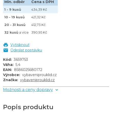
Min. odběr
Cena s DPH
1 - 9 kusů
434,39 Kč
10 - 19 kusů
421,32 Kč
20 - 31 kusů
412,73 Kč
32 kusů
a více
390,95 Kč
Vytisknout
Odeslat poptávku
Kód
:
3659753
Váha
:
5.4
EAN
:
8586025680172
Výrobce
:
vybaveniprouklid.cz
Značka
:
vybaveniprouklid.cz
Možnosti a ceny dopravy
Popis produktu