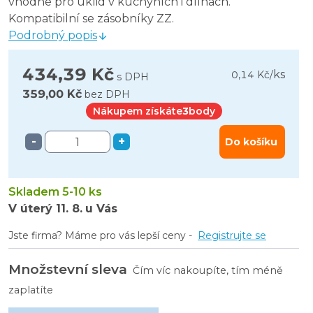
vhodné pro úklid v kuchyních i dílnách.
Kompatibilní se zásobníky ZZ.
Podrobný popis
434,39 Kč
ks
0,14 Kč
/
s DPH
359,00 Kč
bez DPH
Nákupem získáte
3
body
-
+
Do košíku
Skladem 5-10 ks
V úterý
11. 8.
u Vás
Jste firma? Máme pro vás lepší ceny -
Registrujte se
Množstevní sleva
Čím víc nakoupíte, tím méně
zaplatíte