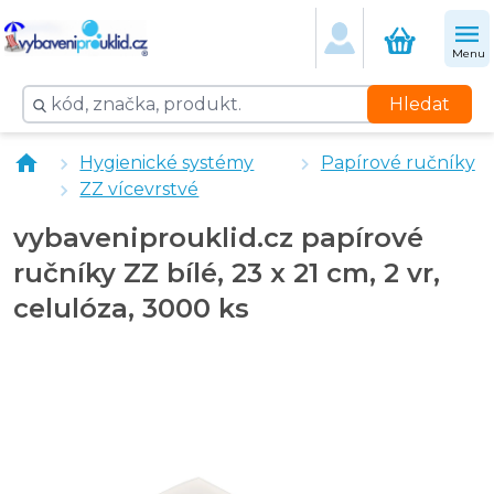
Menu
Hledat
vybaveniprouklid.cz Zásobník na papírové ručníky ZZ 
Hygienické systémy
Papírové ručníky
vybaveniprouklid.cz Zásobník na papírové ručníky Z
ZZ vícevrstvé
vybaveniprouklid.cz Zásobník na papírové ručníky ZZ 
Jofel Zásobník papírových ručníků ZZ 600 AH33000
vybaveniprouklid.cz papírové
ručníky ZZ bílé, 23 x 21 cm, 2 vr,
celulóza, 3000 ks