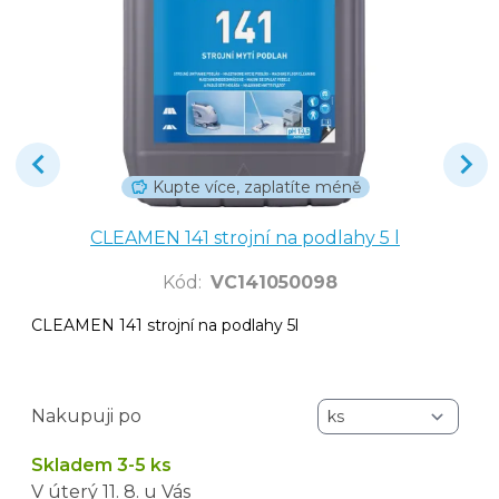
Kupte více, zaplatíte méně
CLEAMEN 141 strojní na podlahy 5 l
Kód
:
VC141050098
CLEAMEN 141 strojní na podlahy 5l
Nakupuji po
Skladem 3-5 ks
V úterý
11. 8.
u Vás