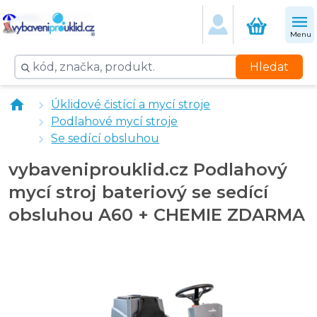
Menu
Hledat
CLEAMEN 141 strojní na podlahy 5 l
Úklidové čistící a mycí stroje
CLEAMEN 145 strojní deepon 5 l
Podlahové mycí stroje
vybaveniprouklid.cz Podlahový mycí stroj kabelový
Se sedící obsluhou
vybaveniprouklid.cz Podlahový mycí stroj bateriový
vybaveniprouklid.cz Podlahový
mycí stroj bateriový se sedící
obsluhou A60 + CHEMIE ZDARMA