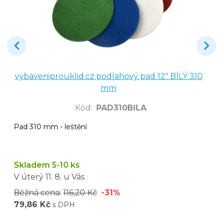
vybaveniprouklid.cz podlahový pad 12" BÍLÝ 310
mm
Kód
:
PAD310BILA
Pad 310 mm - leštění
Skladem 5-10 ks
V úterý
11. 8.
u Vás
Běžná cena:
116,20 Kč
-31%
79,86 Kč
s DPH