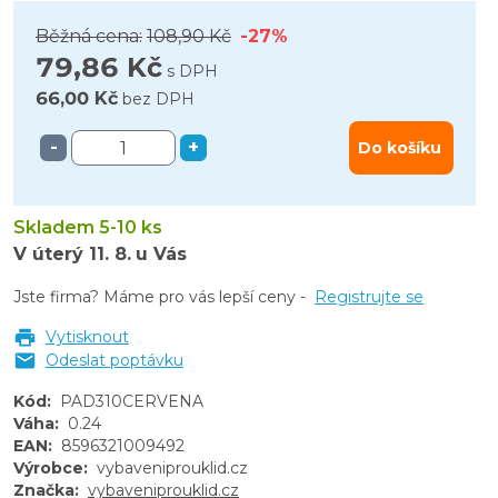
Běžná cena:
108,90 Kč
-27%
79,86 Kč
s DPH
66,00 Kč
bez DPH
-
+
Do košíku
Skladem 5-10 ks
V úterý
11. 8.
u Vás
Jste firma? Máme pro vás lepší ceny -
Registrujte se
Vytisknout
Odeslat poptávku
Kód
:
PAD310CERVENA
Váha
:
0.24
EAN
:
8596321009492
Výrobce
:
vybaveniprouklid.cz
Značka
:
vybaveniprouklid.cz