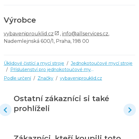
Výrobce
vybaveniprouklid.cz
,
info@allservices.cz
,
Nademlejnská 600/1, Praha, 198 00
Úklidové čistící a mycí stroje
/
Jednokotoučové mycí stroje
/
Příslušenství pro jednokotoučové mycí stroje
Podle určení
/
Značky
/
vybaveniprouklid.cz
Ostatní zákazníci si také
prohlíželi
Zákazníci, kteří koupili toto