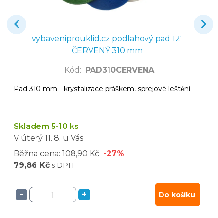
vybaveniprouklid.cz podlahový pad 12"
ČERVENÝ 310 mm
Kód
:
PAD310CERVENA
Pad 310 mm - krystalizace práškem, sprejové leštění
Skladem 5-10 ks
V úterý
11. 8.
u Vás
Běžná cena:
108,90 Kč
-27%
79,86 Kč
s DPH
-
+
Do košíku