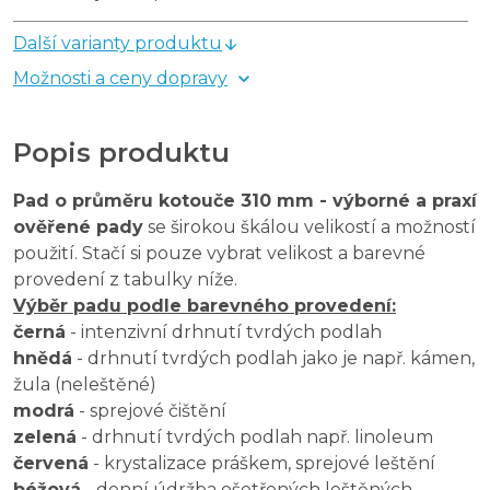
Další varianty produktu
Možnosti a ceny dopravy
Popis produktu
Pad o průměru kotouče 310 mm - výborné a praxí
ověřené pady
se širokou škálou velikostí a možností
použití. Stačí si pouze vybrat velikost a barevné
provedení z tabulky níže.
Výběr padu podle barevného provedení:
černá
- intenzivní drhnutí tvrdých podlah
hnědá
- drhnutí tvrdých podlah jako je např. kámen,
žula (neleštěné)
modrá
- sprejové čištění
zelená
- drhnutí tvrdých podlah např. linoleum
červená
- krystalizace práškem, sprejové leštění
béžová
- denní údržba ošetřených leštěných