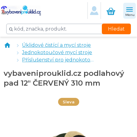
Menu
Hledat
vybaveniprouklid.cz podlahový pad 12" BÍLÝ 310 mm
Úklidové čistící a mycí stroje
vybaveniprouklid.cz podlahový pad 12" ČERNY 310 m
Jednokotoučové mycí stroje
vybaveniprouklid.cz podlahový pad 12" HNĚDÝ 310 m
Příslušenství pro jednokotoučové mycí stroje
vybaveniprouklid.cz podlahový pad 12" ZELENÝ 310 
vybaveniprouklid.cz podlahový
pad 12" ČERVENÝ 310 mm
Sleva