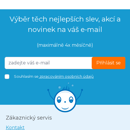
Výběr těch nejlepších slev, akcí a
novinek na váš e-mail
(maximálně 4x měsíčně)
Přihlásit se
Souhlasím se
zpracováním osobních údajů
Zákaznický servis
Kontakt