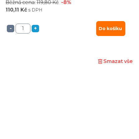
Běžná cena:
119,80 Kč
-8%
110,11 Kč
s DPH
-
+
Do košíku
Smazat vše