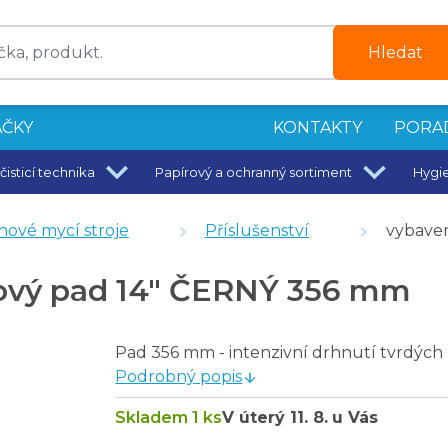
Hledat
ČKY
KONTAKTY
PORA
čisticí technika
Papírový a ochranný sortiment
Hygi
6 mm
hové mycí stroje
Příslušenství
vybaven
mm
 mm
hový pad 14" ČERNÝ 356 mm
Pad 356 mm - intenzivní drhnutí tvrdých
Podrobný popis
Skladem 1 ks
V úterý
11. 8.
u Vás