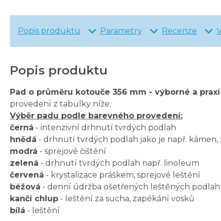
Popis produktu
Parametry
Recenze
Popis produktu
Pad o průměru kotouče 356 mm - výborné a prax
provedení z tabulky níže.
Výběr padu podle barevného provedení:
černá
- intenzivní drhnutí tvrdých podlah
hnědá
- drhnutí tvrdých podlah jako je např. kámen, 
modrá
- sprejové čištění
zelená
- drhnutí tvrdých podlah např. linoleum
červená
- krystalizace práškem, sprejové leštění
béžová
- denní údržba ošetřených leštěných podlah 
kančí chlup
- leštění za sucha, zapékání vosků
bílá
- leštění