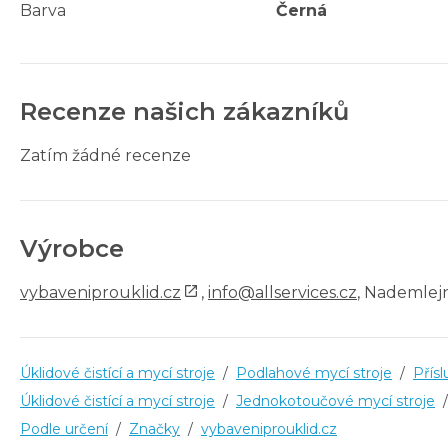
Barva
Černá
Recenze našich zákazníků
Zatím žádné recenze
Výrobce
vybaveniprouklid.cz
,
info@allservices.cz
, Nademlejn
Úklidové čistící a mycí stroje
/
Podlahové mycí stroje
/
Přísl
Úklidové čistící a mycí stroje
/
Jednokotoučové mycí stroje
/
Podle určení
/
Značky
/
vybaveniprouklid.cz