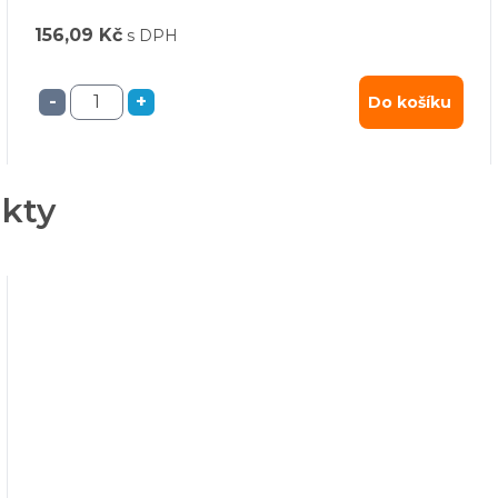
156,09 Kč
s DPH
-
+
Do košíku
ukty