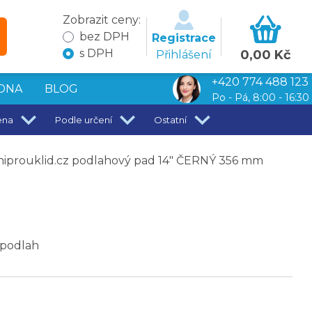
Zobrazit ceny:
bez DPH
Registrace
s DPH
0,00 Kč
Přihlášení
+420 774 488 123
DNA
BLOG
Po - Pá, 8:00 - 16:30
ena
Podle určení
Ostatní
iprouklid.cz podlahový pad 14" ČERNÝ 356 mm
 podlah