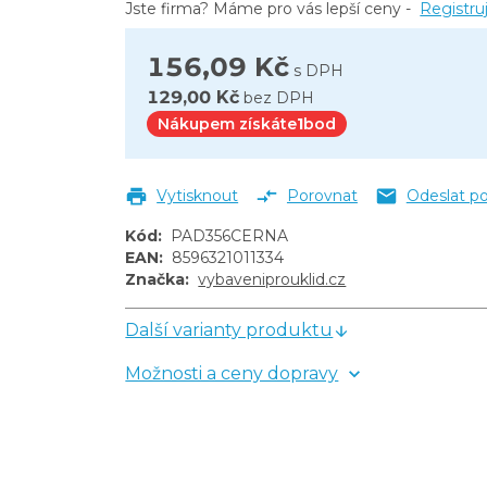
Jste firma? Máme pro vás lepší ceny -
Registru
156,09 Kč
s DPH
129,00 Kč
bez DPH
Nákupem získáte
1
bod
Vytisknout
Porovnat
Odeslat p
Kód
:
PAD356CERNA
EAN
:
8596321011334
Značka
:
vybaveniprouklid.cz
Další varianty produktu
Možnosti a ceny dopravy