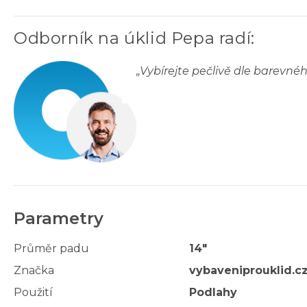
Odborník na úklid Pepa radí
:
„
Vybírejte pečlivě dle barevné
Parametry
Průměr padu
14"
Značka
vybaveniprouklid.c
Použití
Podlahy