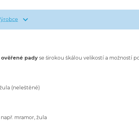
Výrobce
í ověřené pady
se širokou škálou velikostí a možností po
žula (neleštěné)
např. mramor, žula