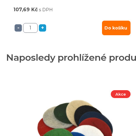
107,69 Kč
s DPH
-
+
Do košíku
Naposledy prohlížené prod
Akce