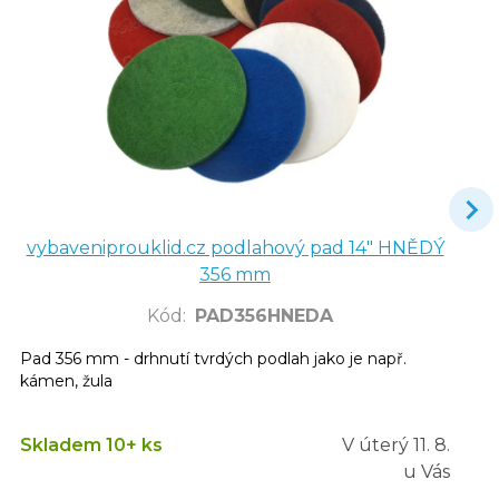
vybaveniprouklid.cz podlahový pad 14" HNĚDÝ
356 mm
Kód
:
PAD356HNEDA
Pad 356 mm - drhnutí tvrdých podlah jako je např.
kámen, žula
Skladem 10+ ks
V úterý
11. 8.
u Vás