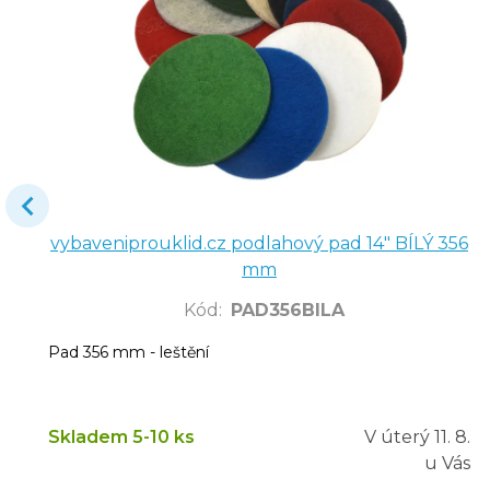
vybaveniprouklid.cz podlahový pad 14" BÍLÝ 356
mm
Kód
:
PAD356BILA
Pad 356 mm - leštění
Skladem 5-10 ks
V úterý
11. 8.
u Vás