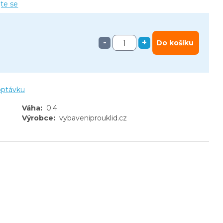
jte se
-
+
Do košíku
optávku
Váha
:
0.4
Výrobce
:
vybaveniprouklid.cz