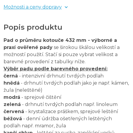
Možnosti a ceny dopravy
Popis produktu
Pad o průměru kotouče 432 mm - výborné a
praxí ověřené pady
se širokou škálou velikostí a
možností použití. Stačí si pouze vybrat velikost a
barevné provedení z tabulky níže.
Výběr padu podle barevného provedení:
černá
- intenzivní drhnutí tvrdých podlah
hnědá
- drhnutí tvrdých podlah jako je např. kámen,
žula (neleštěné)
modrá
- sprejové čištění
zelená
- drhnutí tvrdých podlah např. linoleum
červená
- krystalizace práškem, sprejové leštění
béžová
- denní údržba ošetřených leštěných
podlah např. mramor, žula
kančí chlup
- leštění za sucha, zapékání vosků