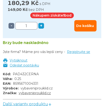
180,29 Kč
s DPH
149,00 Kč
bez DPH
Nákupem získáte
1
bod
-
+
Do košíku
Brzy bude naskladněno
Jste firma? Máme pro vás lepší ceny -
Registrujte se
Vytisknout
Odeslat poptávku
Kód
:
PAD432CERNA
Váha
:
0.25
EAN
:
8595671004331
Výrobce
:
vybaveniprouklid.cz
Značka
:
vybaveniprouklid.cz
Další varianty produktu