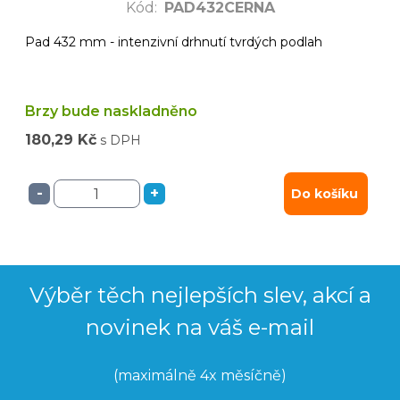
Kód
:
PAD432CERNA
Pad 432 mm - intenzivní drhnutí tvrdých podlah
Brzy bude naskladněno
180,29 Kč
s DPH
-
+
Do košíku
Výběr těch nejlepších slev, akcí a
novinek na váš e-mail
(maximálně 4x měsíčně)