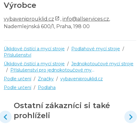
Výrobce
vybaveniprouklid.cz
,
info@allservices.cz
,
Nademlejnská 600/1, Praha, 198 00
Úklidové čistící a mycí stroje
/
Podlahové mycí stroje
/
Příslušenství
Úklidové čistící a mycí stroje
/
Jednokotoučové mycí stroje
/
Příslušenství pro jednokotoučové mycí stroje
Podle určení
/
Značky
/
vybaveniprouklid.cz
Podle určení
/
Podlaha
Ostatní zákazníci si také
prohlíželi