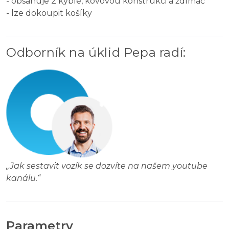
- obsahuje 2 kýble, kovovou konstrukci a ždímač
- lze dokoupit košíky
Odborník na úklid Pepa radí
:
„
Jak sestavit vozík se dozvíte na našem youtube
kanálu.
“
Parametry