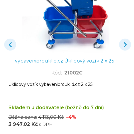
vybaveniprouklid.cz Úklidový vozík 2 x 25 l
Kód
:
21002C
Úklidový vozík vybaveniprouklid.cz 2 x 25 l
Skladem u dodavatele (běžně do 7 dní)
Běžná cena:
4 113,00 Kč
-4%
3 947,02 Kč
s DPH