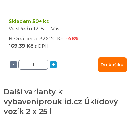
Skladem 50+ ks
Ve středu
12. 8.
u Vás
Běžná cena:
326,70 Kč
-48%
169,39 Kč
s DPH
-
+
Do košíku
Další varianty k
vybaveniprouklid.cz Úklidový
vozík 2 x 25 l