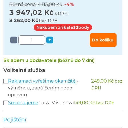
Běžná cena:
4 113,00 Kč
-4%
3 947,02 Kč
s DPH
3 262,00 Kč
bez DPH
Nákupem získáte
32
body
-
+
Do košíku
Skladem u dodavatele (běžně do 7 dní)
Volitelná služba
Reklamaci vyřešíme okamžitě
-
249,00 Kč
bez
výměnou, zapůjčením nebo
DPH
opravou
Smontujeme
to za Vás jen za
149,00 Kč
bez DPH
Pojištění