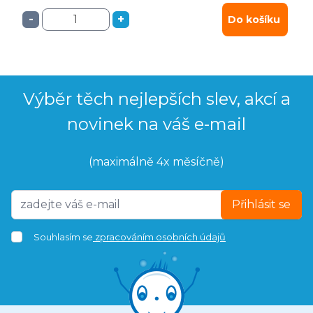
-
+
Do košíku
Výběr těch nejlepších slev, akcí a
novinek na váš e-mail
(maximálně 4x měsíčně)
Přihlásit se
Souhlasím se
zpracováním osobních údajů