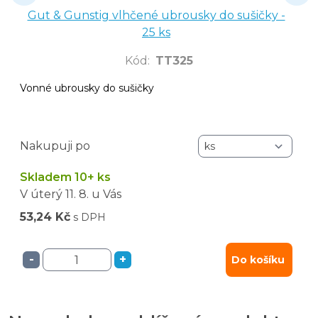
Gut & Gunstig vlhčené ubrousky do sušičky -
25 ks
Kód
:
TT325
Vonné ubrousky do sušičky
Nakupuji po
Skladem 10+ ks
V úterý
11. 8.
u Vás
53,24 Kč
s DPH
-
+
Do košíku