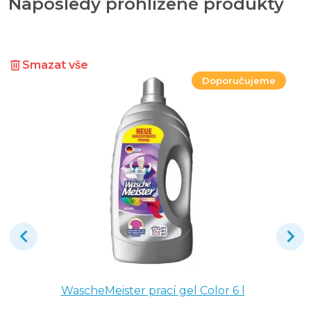
Naposledy prohlížené produkty
Smazat vše
Doporučujeme
WascheMeister prací gel Color 6 l