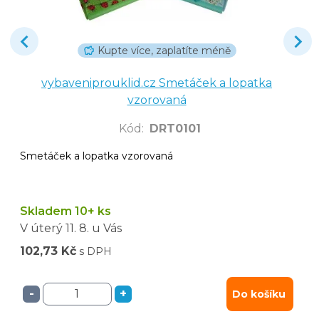
Kupte více, zaplatíte méně
vybaveniprouklid.cz Smetáček a lopatka
vzorovaná
Kód
:
DRT0101
Smetáček a lopatka vzorovaná
Skladem 10+ ks
V úterý
11. 8.
u Vás
102,73 Kč
s DPH
-
+
Do košíku