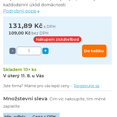
každodenní úklid domácnosti.
Podrobný popis
131,89 Kč
s DPH
109,00 Kč
bez DPH
Nákupem získáte
1
bod
-
+
Do košíku
Skladem 10+ ks
V úterý
11. 8.
u Vás
Jste firma? Máme pro vás lepší ceny -
Registrujte se
Množstevní sleva
Čím víc nakoupíte, tím méně
zaplatíte
Min. odběr
Cena s DPH