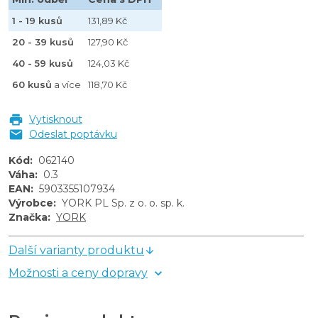
1 - 19 kusů
131,89 Kč
20 - 39 kusů
127,90 Kč
40 - 59 kusů
124,03 Kč
60 kusů
a více
118,70 Kč
Vytisknout
Odeslat poptávku
Kód
:
062140
Váha
:
0.3
EAN
:
5903355107934
Výrobce
:
YORK PL Sp. z o. o. sp. k.
Značka
:
YORK
Další varianty produktu
Možnosti a ceny dopravy