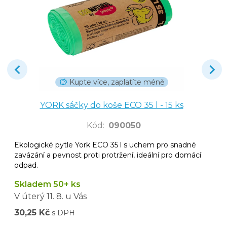
Kupte více, zaplatíte méně
YORK sáčky do koše ECO 35 l - 15 ks
Kód
:
090050
Ekologické pytle York ECO 35 l s uchem pro snadné
zavázání a pevnost proti protržení, ideální pro domácí
odpad.
Skladem 50+ ks
V úterý
11. 8.
u Vás
30,25 Kč
s DPH