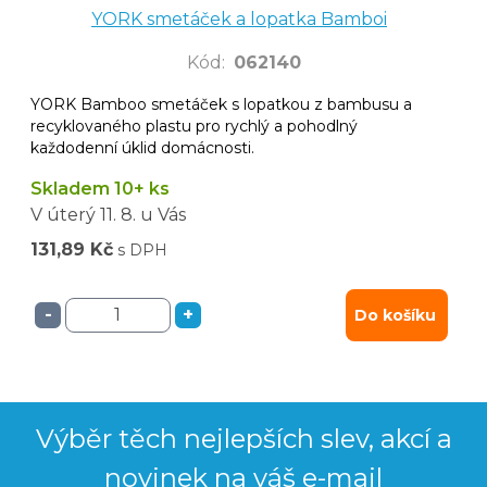
YORK smetáček a lopatka Bamboi
Kód
:
062140
YORK Bamboo smetáček s lopatkou z bambusu a
recyklovaného plastu pro rychlý a pohodlný
každodenní úklid domácnosti.
Skladem 10+ ks
V úterý
11. 8.
u Vás
131,89 Kč
s DPH
-
+
Do košíku
Výběr těch nejlepších slev, akcí a
novinek na váš e-mail