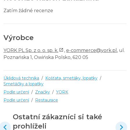
Zatím žádné recenze
Výrobce
YORK PL Sp. z o. o. sp. k.
,
e-commerce@york.pl
, ul.
Poznańska 1, Owińska Polsko, 620 05
Úklidová technika
/
Košťata, smetáky, lopatky
/
Smetáčky a lopatky
Podle určení
/
Značky
/
YORK
Podle určení
/
Restaurace
Ostatní zákazníci si také
prohlíželi