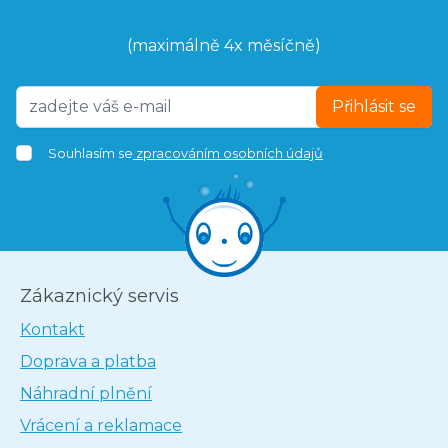
(maximálně 4x měsíčně)
Přihlásit se
Souhlasím se
zpracováním osobních údajů
Zákaznický servis
Kontakt
Doprava a platba
Náhradní plnění
Vrácení a reklamace