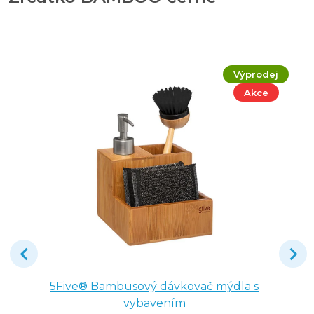
Výprodej
Akce
5Five® Bambusový dávkovač mýdla s
vybavením