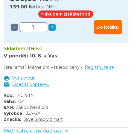
139,00 Kč
bez DPH
Nákupem získáte
1
bod
-
+
Do košíku
Skladem 10+ ks
V pondělí
10. 8.
u Vás
Jste firma? Máme pro vás lepší ceny -
Registrujte se
Vytisknout
Odeslat poptávku
Kód
:
140751N
Váha
:
0.4
EAN
:
3560239661054
Výrobce
:
JJA-SA
Značka
:
5five Simply Smart
Možnosti a ceny dopravy