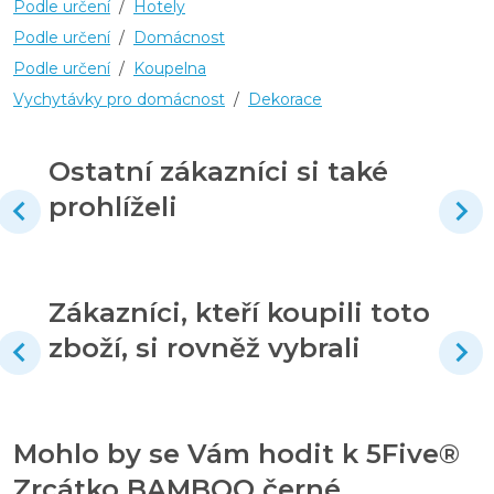
Podle určení
/
Hotely
Podle určení
/
Domácnost
Podle určení
/
Koupelna
Vychytávky pro domácnost
/
Dekorace
Ostatní zákazníci si také
prohlíželi
Zákazníci, kteří koupili toto
zboží, si rovněž vybrali
Mohlo by se Vám hodit k 5Five®
Zrcátko BAMBOO černé