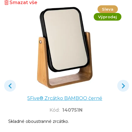
Smazat vše
Sleva
Výprodej
5Five® Zrcátko BAMBOO černé
Kód
:
140751N
Skladné oboustranné zrcátko.