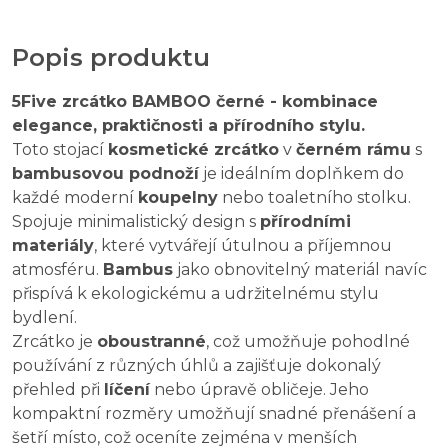
Popis produktu
5Five zrcátko BAMBOO černé - kombinace
elegance, praktičnosti a přírodního stylu.
Toto stojací
kosmetické zrcátko
v
černém rámu
s
bambusovou podnoží
je ideálním doplňkem do
každé moderní
koupelny
nebo toaletního stolku.
Spojuje minimalistický design s
přírodními
materiály
, které vytvářejí útulnou a příjemnou
atmosféru.
Bambus
jako obnovitelný materiál navíc
přispívá k ekologickému a udržitelnému stylu
bydlení.
Zrcátko je
oboustranné
, což umožňuje pohodlné
používání z různých úhlů a zajišťuje dokonalý
přehled při
líčení
nebo úpravě obličeje. Jeho
kompaktní rozměry umožňují snadné přenášení a
šetří místo, což oceníte zejména v menších