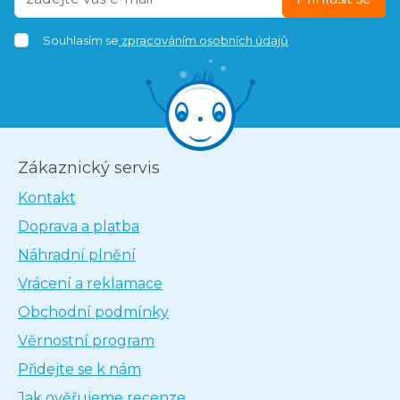
Souhlasím se
zpracováním osobních údajů
Zákaznický servis
Kontakt
Doprava a platba
Náhradní plnění
Vrácení a reklamace
Obchodní podmínky
Věrnostní program
Přidejte se k nám
Jak ověřujeme recenze