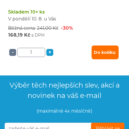
Skladem 10+ ks
V pondělí
10. 8.
u Vás
Běžná cena:
241,00 Kč
-30%
168,19 Kč
s DPH
-
+
Do košíku
Výběr těch nejlepších slev, akcí a
novinek na váš e-mail
(maximálně 4x měsíčně)
Přihlásit se