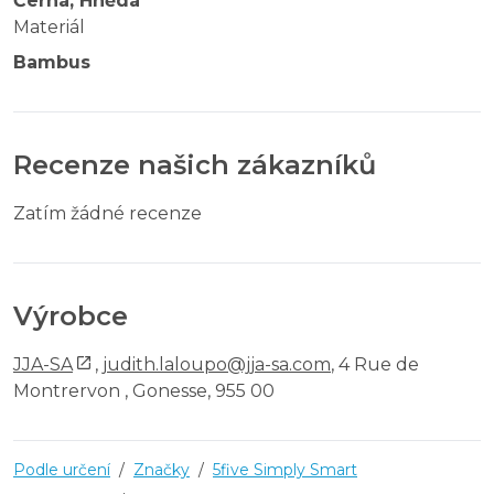
Černá, Hnědá
Materiál
Bambus
Recenze našich zákazníků
Zatím žádné recenze
Výrobce
JJA-SA
,
judith.laloupo@jja-sa.com
, 4 Rue de
Montrervon , Gonesse, 955 00
Podle určení
/
Značky
/
5five Simply Smart