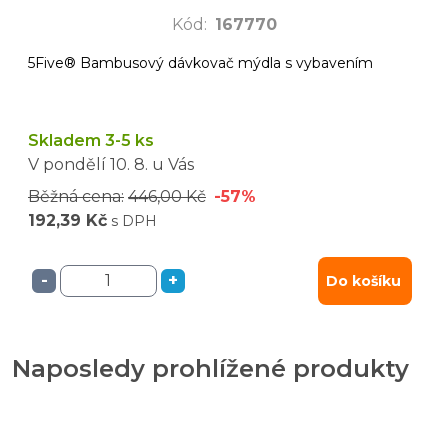
Kód
:
167770
5Five® Bambusový dávkovač mýdla s vybavením
Skladem 3-5 ks
V pondělí
10. 8.
u Vás
Běžná cena:
446,00 Kč
-57%
192,39 Kč
s DPH
-
+
Do košíku
Naposledy prohlížené produkty