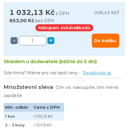
1 032,13 Kč
l
206,43 Kč
/
s DPH
853,00 Kč
bez DPH
Nákupem získáte
8
bodů
-
+
Do košíku
Skladem u dodavatele (běžně do 5 dní)
Jste firma? Máme pro vás lepší ceny -
Registrujte se
Množstevní sleva
Čím víc nakoupíte, tím méně
zaplatíte
Min. odběr
Cena s DPH
1 kus
1 032,13 Kč
2 - 3 kusy
1 001,15 Kč