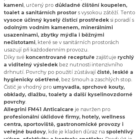
kameni
, určený pro
důkladné čištění koupelen,
toalet a sanitárních prostor
s vysokou zátěží. Tento
vysoce účinný kyselý čisticí prostředek
si poradí s
odolným vodním kamenem, minerálními
usazeninami, zbytky mýdla i běžnými
nečistotami
, které se v sanitárních prostorách
usazují při každodenním provozu.
Díky své
koncentrované receptuře
zajišťuje
rychlý
a viditelný výsledek
bez nutnosti intenzivního
drhnutí. Povrchy po použití zůstávají
čisté, lesklé a
hygienicky ošetřené
, bez šmouh a zaschlých stop.
Čistič je vhodný pro
umyvadla, sprchové kouty,
obklady, dlažbu, toalety a další kyselinovzdorné
povrchy
.
Allegrini FM41 Anticalcare
je navržen pro
profesionální úklidové firmy, hotely, wellness
centra, sportoviště, gastronomické provozy i
veřejné budovy
, kde je kladen důraz na
spolehlivý