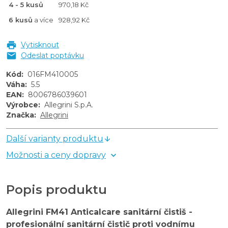
4 - 5 kusů
970,18 Kč
6 kusů
a více
928,92 Kč
Vytisknout
Odeslat poptávku
Kód
:
016FM410005
Váha
:
5.5
EAN
:
8006786039601
Výrobce
:
Allegrini S.p.A.
Značka
:
Allegrini
Další varianty produktu
Možnosti a ceny dopravy
Popis produktu
Allegrini FM41 Anticalcare sanitární čistiš -
profesionální sanitární čistič proti vodnímu