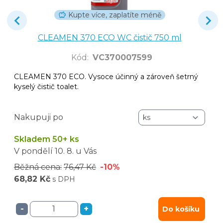
Kupte více, zaplatíte méně
CLEAMEN 370 ECO WC čistič 750 ml
Kód
:
VC370007599
CLEAMEN 370 ECO. Vysoce účinný a zároveň šetrný
kyselý čistič toalet.
Nakupuji po
Skladem 50+ ks
V pondělí
10. 8.
u Vás
Běžná cena:
76,47 Kč
-10%
68,82 Kč
s DPH
-
+
Do košíku