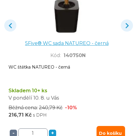
5Five® WC sada NATUREO - černá
Kód
:
140750N
WC štětka NATUREO - černá
Skladem 10+ ks
V pondělí
10. 8.
u Vás
Běžná cena:
240,79 Kč
-10%
216,71 Kč
s DPH
-
+
Do košíku