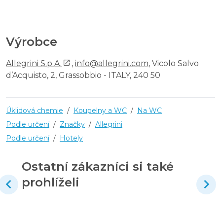
Výrobce
Allegrini S.p.A.
,
info@allegrini.com
, Vicolo Salvo
d’Acquisto, 2, Grassobbio - ITALY, 240 50
Úklidová chemie
/
Koupelny a WC
/
Na WC
Podle určení
/
Značky
/
Allegrini
Podle určení
/
Hotely
Ostatní zákazníci si také
prohlíželi