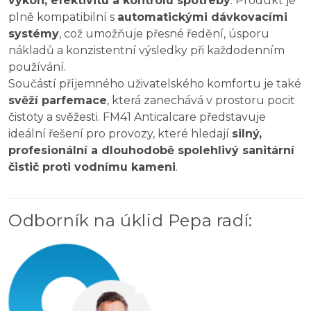
výkon, efektivitu a kontrolu spotřeby
. Produkt je
plně kompatibilní s
automatickými dávkovacími
systémy
, což umožňuje přesné ředění, úsporu
nákladů a konzistentní výsledky při každodenním
používání.
Součástí příjemného uživatelského komfortu je také
svěží parfemace
, která zanechává v prostoru pocit
čistoty a svěžesti. FM41 Anticalcare představuje
ideální řešení pro provozy, které hledají
silný,
profesionální a dlouhodobě spolehlivý sanitární
čistič proti vodnímu kameni
.
Odborník na úklid Pepa radí
: