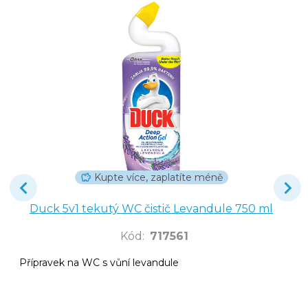
Kupte více, zaplatíte méně
Duck 5v1 tekutý WC čistič Levandule 750 ml
Kód
:
717561
Přípravek na WC s vůní levandule