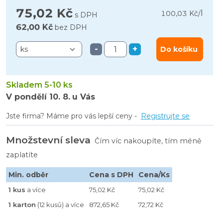
75,02 Kč
l
100,03 Kč
/
s DPH
62,00 Kč
bez DPH
-
+
Do košíku
Skladem 5-10 ks
V pondělí
10. 8.
u Vás
Jste firma? Máme pro vás lepší ceny -
Registrujte se
Množstevní sleva
Čím víc nakoupíte, tím méně
zaplatíte
Min. odběr
Cena s DPH
Cena/Ks
1 kus
a více
75,02 Kč
75,02 Kč
1 karton
(12 kusů) a více
872,65 Kč
72,72 Kč