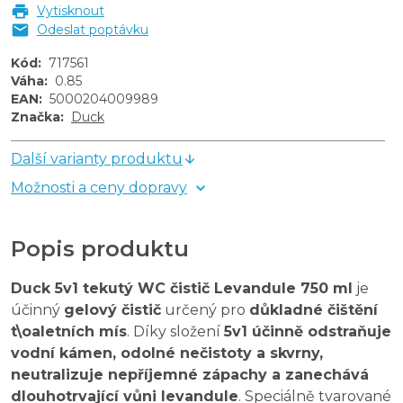
Vytisknout
Odeslat poptávku
Kód
:
717561
Váha
:
0.85
EAN
:
5000204009989
Značka
:
Duck
Další varianty produktu
Možnosti a ceny dopravy
Popis produktu
Duck 5v1 tekutý WC čistič Levandule 750 ml
je
účinný
gelový čistič
určený pro
důkladné čištění
t\oaletních mís
. Díky složení
5v1 účinně odstraňuje
vodní kámen, odolné nečistoty a skvrny,
neutralizuje nepříjemné zápachy a zanechává
dlouhotrvající vůni levandule
. Speciálně tvarované