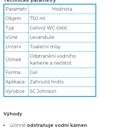
Technické parametry
Parametr
Hodnota
Objem
750 ml
Typ
Gelový WC čistič
Vůně
Levandule
Určení
Toaletní mísy
Odstranění vodního
Účinek
kamene a nečistot
Forma
Gel
Aplikace
Zahnuté hrdlo
Výrobce
SC Johnson
Výhody
účinně
odstraňuje vodní kámen