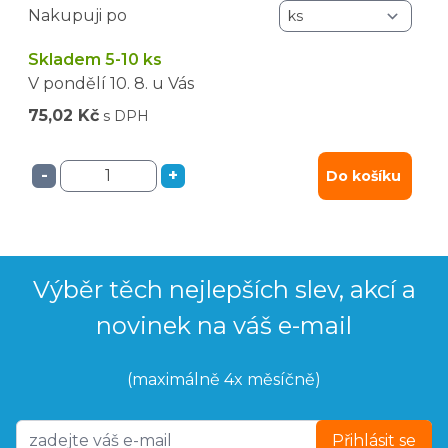
Nakupuji po
Skladem 5-10 ks
V pondělí
10. 8.
u Vás
75,02 Kč
s DPH
-
+
Do košíku
Výběr těch nejlepších slev, akcí a
novinek na váš e-mail
(maximálně 4x měsíčně)
Přihlásit se