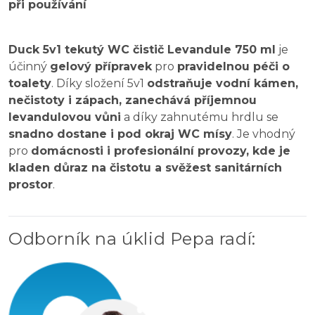
při používání
Duck 5v1 tekutý WC čistič Levandule 750 ml
je
účinný
gelový přípravek
pro
pravidelnou péči o
toalety
. Díky složení 5v1
odstraňuje vodní kámen,
nečistoty i zápach, zanechává příjemnou
levandulovou vůni
a díky zahnutému hrdlu se
snadno dostane i pod okraj WC mísy
. Je vhodný
pro
domácnosti i profesionální provozy, kde je
kladen důraz na čistotu a svěžest sanitárních
prostor
.
Odborník na úklid Pepa radí
: