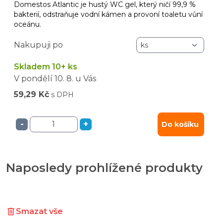
Domestos Atlantic je hustý WC gel, který ničí 99,9 %
bakterií, odstraňuje vodní kámen a provoní toaletu vůní
oceánu.
Nakupuji po
Skladem 10+ ks
V pondělí
10. 8.
u Vás
59,29 Kč
s DPH
-
+
Do košíku
Naposledy prohlížené produkty
Smazat vše