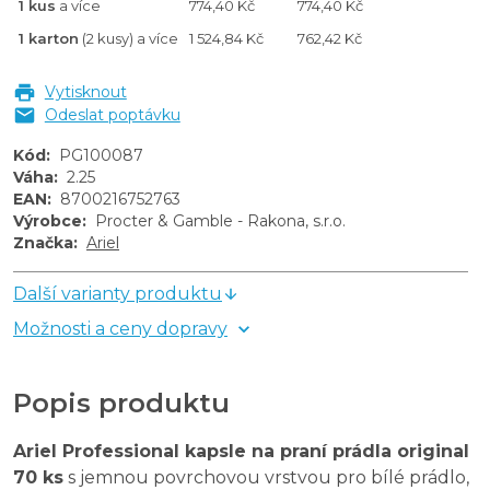
1 kus
a více
774,40 Kč
774,40 Kč
1 karton
(2 kusy) a více
1 524,84 Kč
762,42 Kč
Vytisknout
Odeslat poptávku
Kód
:
PG100087
Váha
:
2.25
EAN
:
8700216752763
Výrobce
:
Procter & Gamble - Rakona, s.r.o.
Značka
:
Ariel
Další varianty produktu
Možnosti a ceny dopravy
Popis produktu
Ariel Professional kapsle na praní prádla original 
70 ks
 s jemnou povrchovou vrstvou pro bílé prádlo, 