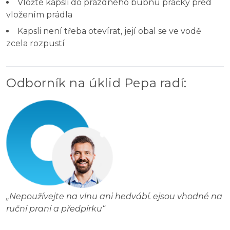
Vložte kapsli do prázdného bubnu pračky před
vložením prádla
Kapsli není třeba otevírat, její obal se ve vodě
zcela rozpustí
Odborník na úklid Pepa radí
:
„
Nepoužívejte na vlnu ani hedvábí. ejsou vhodné na
ruční praní a předpírku
“