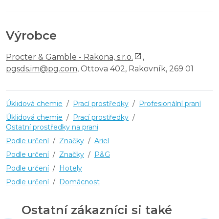
Výrobce
Procter & Gamble - Rakona, s.r.o.
,
pgsds.im@pg.com
, Ottova 402, Rakovník, 269 01
Úklidová chemie
/
Prací prostředky
/
Profesionální praní
Úklidová chemie
/
Prací prostředky
/
Ostatní prostředky na praní
Podle určení
/
Značky
/
Ariel
Podle určení
/
Značky
/
P&G
Podle určení
/
Hotely
Podle určení
/
Domácnost
Ostatní zákazníci si také