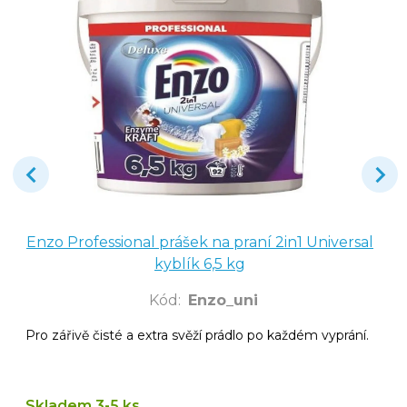
Enzo Professional prášek na praní 2in1 Universal
kyblík 6,5 kg
Kód
:
Enzo_uni
Pro zářivě čisté a extra svěží prádlo po každém vyprání.
Skladem 3-5 ks