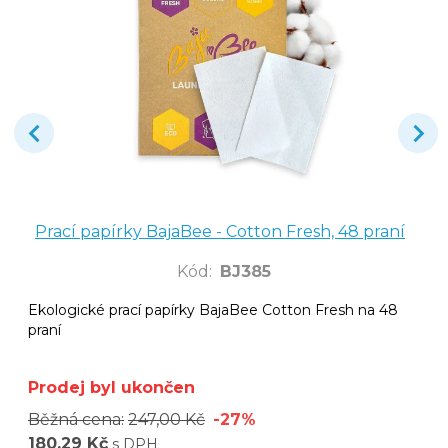
Prací papírky BajaBee - Cotton Fresh, 48 praní
Kód
:
BJ385
Ekologické prací papírky BajaBee Cotton Fresh na 48
praní
Prodej byl ukončen
Běžná cena:
247,00 Kč
-27%
180,29 Kč
s DPH