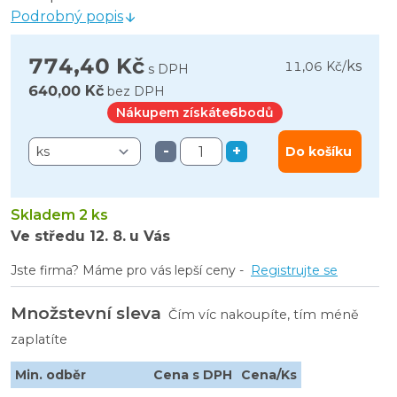
Podrobný popis
774,40 Kč
ks
11,06 Kč
/
s DPH
640,00 Kč
bez DPH
Nákupem získáte
6
bodů
-
+
Do košíku
Skladem 2 ks
Ve středu
12. 8.
u Vás
Jste firma? Máme pro vás lepší ceny -
Registrujte se
Množstevní sleva
Čím víc nakoupíte, tím méně
zaplatíte
Min. odběr
Cena s DPH
Cena/Ks