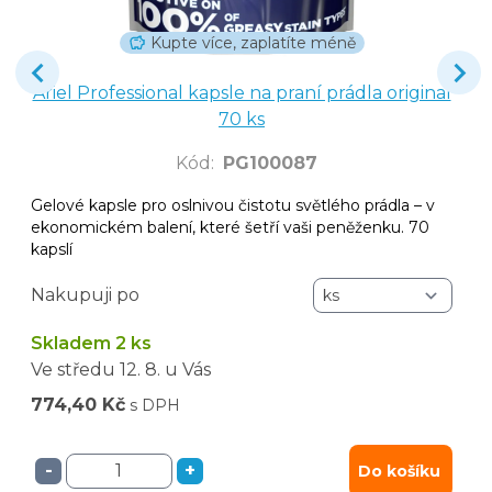
Kupte více, zaplatíte méně
Ariel Professional kapsle na praní prádla original
70 ks
Kód
:
PG100087
Gelové kapsle pro oslnivou čistotu světlého prádla – v
ekonomickém balení, které šetří vaši peněženku. 70
kapslí
Nakupuji po
Skladem 2 ks
Ve středu
12. 8.
u Vás
774,40 Kč
s DPH
-
+
Do košíku