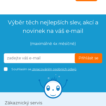
Výběr těch nejlepších slev, akcí a
novinek na váš e-mail
(maximálně 4x měsíčně)
Přihlásit se
Souhlasím se
zpracováním osobních údajů
Zákaznický servis