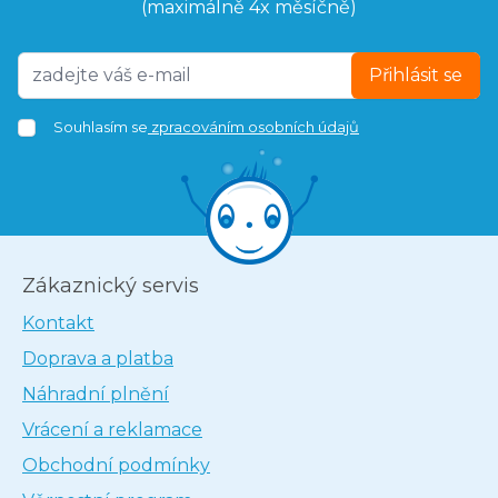
(maximálně 4x měsíčně)
Přihlásit se
Souhlasím se
zpracováním osobních údajů
Zákaznický servis
Kontakt
Doprava a platba
Náhradní plnění
Vrácení a reklamace
Obchodní podmínky