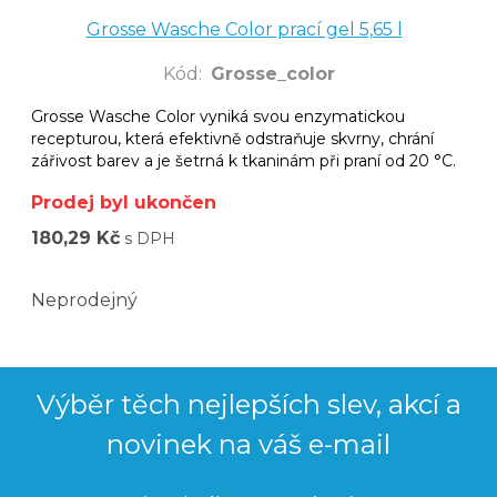
Grosse Wasche Color prací gel 5,65 l
Kód
:
Grosse_color
Grosse Wasche Color vyniká svou enzymatickou
recepturou, která efektivně odstraňuje skvrny, chrání
zářivost barev a je šetrná k tkaninám při praní od 20 °C.
Prodej byl ukončen
180,29 Kč
s DPH
Neprodejný
Výběr těch nejlepších slev, akcí a
novinek na váš e-mail