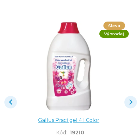
Sleva
Výprodej
Gallus Prací gel 4 l Color
Kód
:
19210