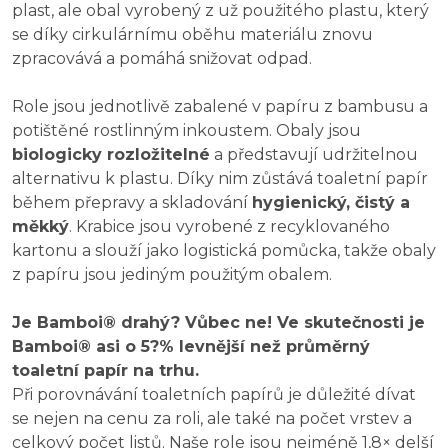
plast, ale obal vyrobený z už použitého plastu, který
se díky cirkulárnímu oběhu materiálu znovu
zpracovává a pomáhá snižovat odpad.
Role jsou jednotlivě zabalené v papíru z bambusu a
potištěné rostlinným inkoustem. Obaly jsou
biologicky rozložitelné
a představují udržitelnou
alternativu k plastu. Díky nim zůstává toaletní papír
během přepravy a skladování
hygienický, čistý a
měkký
. Krabice jsou vyrobené z recyklovaného
kartonu a slouží jako logistická pomůcka, takže obaly
z papíru jsou jediným použitým obalem.
Je Bamboi® drahý? Vůbec ne! Ve skutečnosti je
Bamboi® asi o 5?% levnější než průměrný
toaletní papír na trhu.
Při porovnávání toaletních papírů je důležité dívat
se nejen na cenu za roli, ale také na počet vrstev a
celkový počet listů. Naše role jsou nejméně 1,8× delší