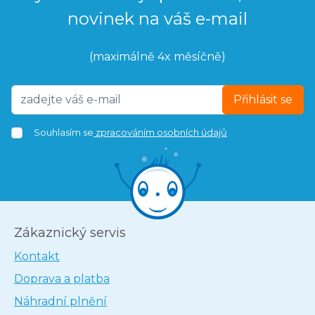
novinek na váš e-mail
(maximálně 4x měsíčně)
Přihlásit se
Souhlasím se
zpracováním osobních údajů
Zákaznický servis
Kontakt
Doprava a platba
Náhradní plnění