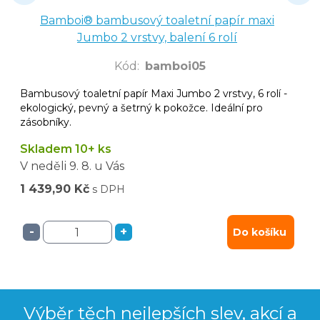
Bamboi® bambusový toaletní papír maxi
Jumbo 2 vrstvy, balení 6 rolí
Kód
:
bamboi05
Bambusový toaletní papír Maxi Jumbo 2 vrstvy, 6 rolí -
ekologický, pevný a šetrný k pokožce. Ideální pro
zásobníky.
Skladem 10+ ks
V neděli
9. 8.
u Vás
1 439,90 Kč
s DPH
-
+
Do košíku
Výběr těch nejlepších slev, akcí a