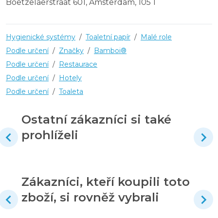
Boetzelaerstraat 601, Amsterdam, 105 1
Hygienické systémy
/
Toaletní papír
/
Malé role
Podle určení
/
Značky
/
Bamboi®
Podle určení
/
Restaurace
Podle určení
/
Hotely
Podle určení
/
Toaleta
Ostatní zákazníci si také
prohlíželi
Zákazníci, kteří koupili toto
zboží, si rovněž vybrali