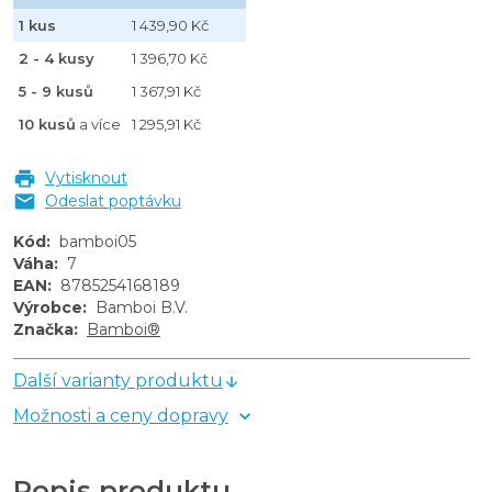
1 kus
1 439,90 Kč
2 - 4 kusy
1 396,70 Kč
5 - 9 kusů
1 367,91 Kč
10 kusů
a více
1 295,91 Kč
Vytisknout
Odeslat poptávku
Kód
:
bamboi05
Váha
:
7
EAN
:
8785254168189
Výrobce
:
Bamboi B.V.
Značka
:
Bamboi®
Další varianty produktu
Možnosti a ceny dopravy
Popis produktu