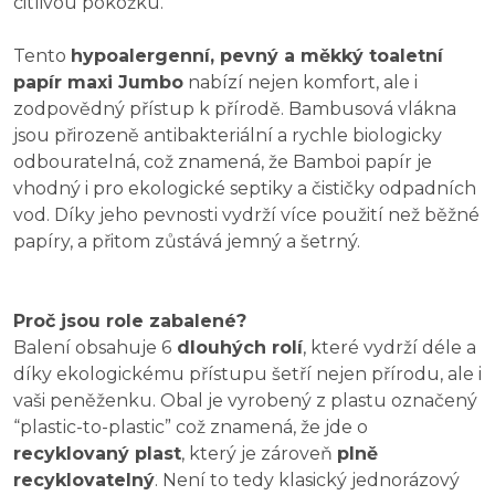
citlivou pokožku.
Tento
hypoalergenní, pevný a měkký toaletní
papír maxi Jumbo
nabízí nejen komfort, ale i
zodpovědný přístup k přírodě. Bambusová vlákna
jsou přirozeně antibakteriální a rychle biologicky
odbouratelná, což znamená, že Bamboi papír je
vhodný i pro ekologické septiky a čističky odpadních
vod. Díky jeho pevnosti vydrží více použití než běžné
papíry, a přitom zůstává jemný a šetrný.
Proč jsou role zabalené?
Balení obsahuje 6
dlouhých rolí
, které vydrží déle a
díky ekologickému přístupu šetří nejen přírodu, ale i
vaši peněženku. Obal je vyrobený z plastu označený
“plastic-to-plastic” což znamená, že jde o
recyklovaný plast
, který je zároveň
plně
recyklovatelný
. Není to tedy klasický jednorázový