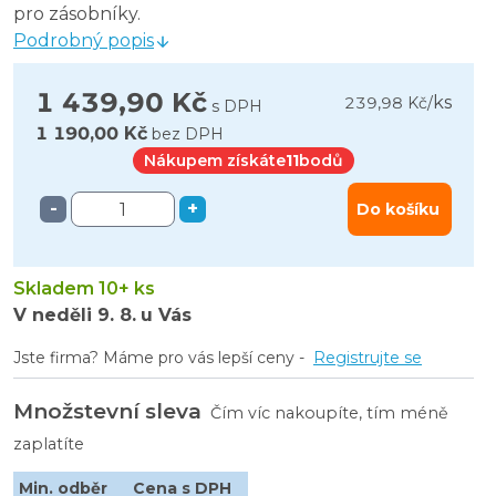
pro zásobníky.
Podrobný popis
1 439,90 Kč
ks
239,98 Kč
/
s DPH
1 190,00 Kč
bez DPH
Nákupem získáte
11
bodů
-
+
Do košíku
Skladem 10+ ks
V neděli
9. 8.
u Vás
Jste firma? Máme pro vás lepší ceny -
Registrujte se
Množstevní sleva
Čím víc nakoupíte, tím méně
zaplatíte
Min. odběr
Cena s DPH