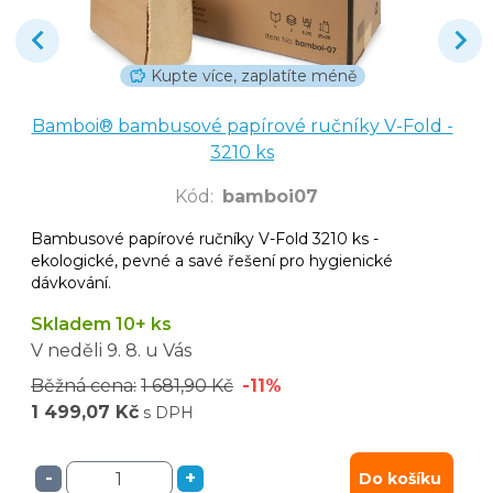
Kupte více, zaplatíte méně
Bamboi® bambusové papírové ručníky V-Fold -
3210 ks
Kód
:
bamboi07
Bambusové papírové ručníky V-Fold 3210 ks -
ekologické, pevné a savé řešení pro hygienické
dávkování.
Skladem 10+ ks
V neděli
9. 8.
u Vás
Běžná cena:
1 681,90 Kč
-11%
1 499,07 Kč
s DPH
-
+
Do košíku