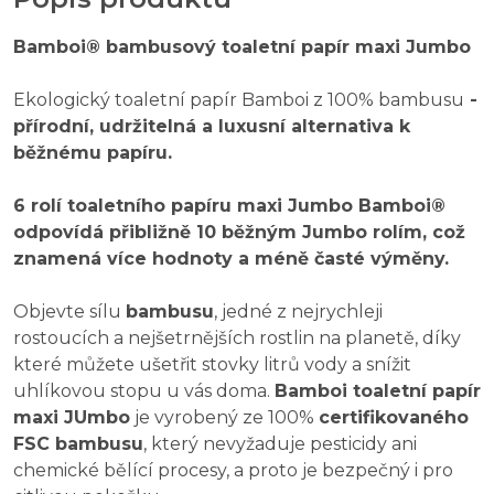
Bamboi® bambusový toaletní papír maxi Jumbo
Ekologický toaletní papír Bamboi z 100% bambusu
-
přírodní, udržitelná a luxusní alternativa k
běžnému papíru.
6 rolí toaletního papíru maxi Jumbo Bamboi®
odpovídá přibližně 10 běžným Jumbo rolím, což
znamená více hodnoty a méně časté výměny.
Objevte sílu
bambusu
, jedné z nejrychleji
rostoucích a nejšetrnějších rostlin na planetě, díky
které můžete ušetřit stovky litrů vody a snížit
uhlíkovou stopu u vás doma.
Bamboi toaletní papír
maxi JUmbo
je vyrobený ze 100%
certifikovaného
FSC bambusu
, který nevyžaduje pesticidy ani
chemické bělící procesy, a proto je bezpečný i pro