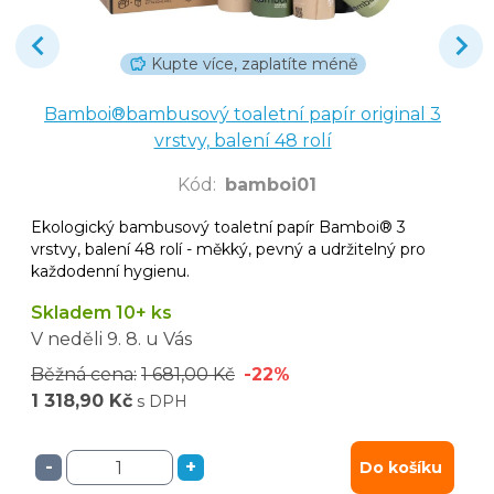
Kupte více, zaplatíte méně
Bamboi®bambusový toaletní papír original 3
vrstvy, balení 48 rolí
Kód
:
bamboi01
Ekologický bambusový toaletní papír Bamboi® 3
vrstvy, balení 48 rolí - měkký, pevný a udržitelný pro
každodenní hygienu.
Skladem 10+ ks
V neděli
9. 8.
u Vás
Běžná cena:
1 681,00 Kč
-22%
1 318,90 Kč
s DPH
-
+
Do košíku