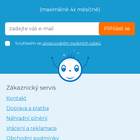
(maximálně 4x měsíčně)
Přihlásit se
Souhlasím se
zpracováním osobních údajů
Zákaznický servis
Kontakt
Doprava a platba
Náhradní plnění
Vrácení a reklamace
Obchodní podmínky