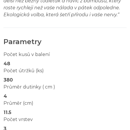
delší než běžný toaleťák a navíc z bambusu, který
roste rychleji než vaše nálada v pátek odpoledne.
Ekologická volba, která šetří přírodu i vaše nervy.
“
Parametry
Počet kusů v balení
48
Počet útržků (ks)
380
Průměr dutinky ( cm )
4
Průměr (cm)
11.5
Počet vrstev
3