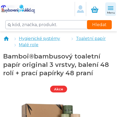
Menu
Hledat
Bamboi® bambusové papírové ručníky V-Fold - 3210 k
Hygienické systémy
Toaletní papír
Bamboi®bambusový toaletní papír original 3 vrstvy, bal
Malé role
Bamboi® bambusový toaletní papír maxi 2 vrstvy, balen
Bamboi® bambusový toaletní papír maxi Jumbo 2 vrstvy
Bamboi®bambusový toaletní
papír original 3 vrstvy, balení 48
rolí + prací papírky 48 praní
Akce