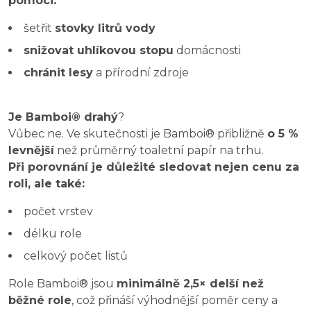
pomoci:
šetřit
stovky litrů vody
snižovat uhlíkovou stopu
domácnosti
chránit lesy
a přírodní zdroje
Je Bamboi® drahý
?
Vůbec ne. Ve skutečnosti je Bamboi® přibližně
o 5 %
levnější
než průměrný toaletní papír na trhu.
Při porovnání je důležité sledovat nejen cenu za
roli, ale také:
počet vrstev
délku role
celkový počet listů
Role Bamboi® jsou
minimálně 2,5× delší než
běžné role
, což přináší výhodnější poměr ceny a