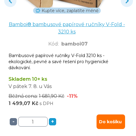
Kupte více, zaplatíte méně
Bamboi® bambusové papírové ručníky V-Fold -
3210 ks
Kód
:
bamboi07
Bambusové papírové ručníky V-Fold 3210 ks -
ekologické, pevné a savé řešení pro hygienické
dávkování.
Skladem 10+ ks
V pátek
7. 8.
u Vás
Běžná cena:
1 681,90 Kč
-11%
1 499,07 Kč
s DPH
-
+
Do košíku