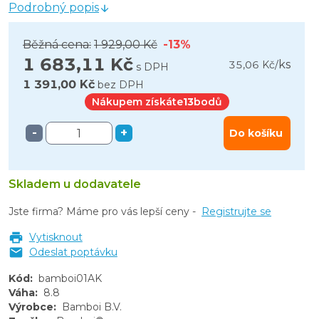
Podrobný popis
Běžná cena:
1 929,00 Kč
-13%
1 683,11 Kč
ks
35,06 Kč
/
s DPH
1 391,00 Kč
bez DPH
Nákupem získáte
13
bodů
-
+
Do košíku
Skladem u dodavatele
Jste firma? Máme pro vás lepší ceny -
Registrujte se
Vytisknout
Odeslat poptávku
Kód
:
bamboi01AK
Váha
:
8.8
Výrobce
:
Bamboi B.V.