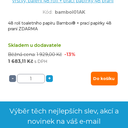
vrstvy, balení 48 rolí + prací papírky 48 praní
Kód
:
bamboi01AK
48 rolí toaletního papíru Bamboi® + prací papírky 48
praní ZDARMA
Skladem u dodavatele
Běžná cena:
1 929,00 Kč
-13%
1 683,11 Kč
s DPH
-
+
Do košíku
Výběr těch nejlepších slev, akcí a
novinek na váš e-mail