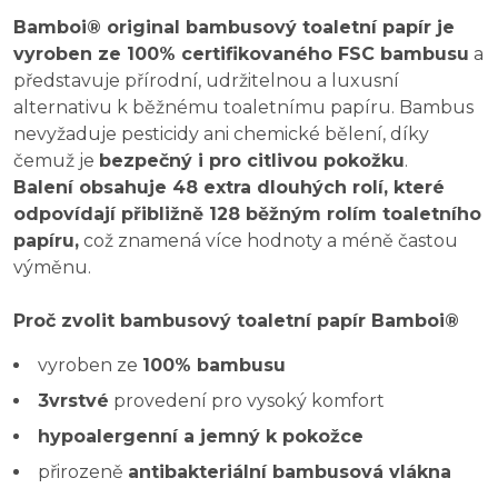
Bamboi® original bambusový toaletní papír je
vyroben ze 100% certifikovaného FSC bambusu
a
představuje přírodní, udržitelnou a luxusní
alternativu k běžnému toaletnímu papíru. Bambus
nevyžaduje pesticidy ani chemické bělení, díky
čemuž je
bezpečný i pro citlivou pokožku
.
Balení obsahuje 48 extra dlouhých rolí, které
odpovídají přibližně 128 běžným rolím toaletního
papíru,
což znamená více hodnoty a méně častou
výměnu.
Proč zvolit bambusový toaletní papír Bamboi®
vyroben ze
100% bambusu
3vrstvé
provedení pro vysoký komfort
hypoalergenní a jemný k pokožce
přirozeně
antibakteriální bambusová vlákna