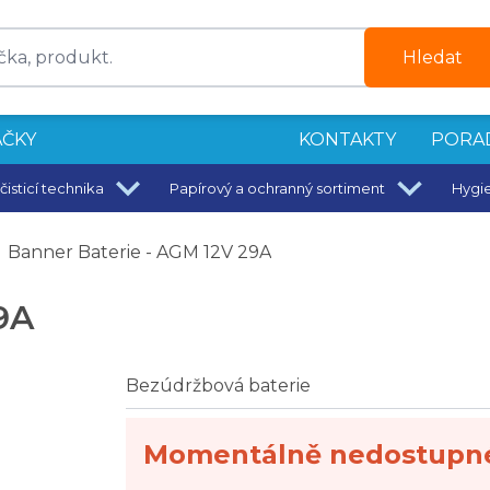
Hledat
ČKY
KONTAKTY
PORA
čisticí technika
Papírový a ochranný sortiment
Hygi
Banner Baterie - AGM 12V 29A
9A
Bezúdržbová baterie
Momentálně nedostupn