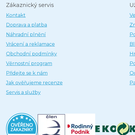
Zákaznický servis
U
Kontakt
V
Doprava a platba
Z
Náhradní plnění
P
Vrácení a reklamace
B
Obchodní podmínky
H
Věrnostní program
P
Přidejte se k nám
Oc
Jak ověřujeme recenze
Pa
Servis a služby