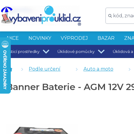
AKCE
NOVINKY
VÝPRODEJ
BAZAR
ZNA
Čisticí prostředky
Úklidové pomůcky
Úklidová a 
Podlahový mycí stroj Bohman 1 B 35 EXIDE
Podle určení
Auto a moto
Banner Baterie - AGM 12V 2