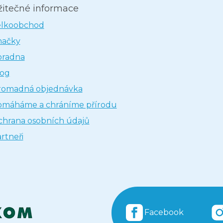
žitečné informace
elkoobchod
načky
oradna
log
romadná objednávka
omáháme a chráníme přírodu
hrana osobních údajů
rtneři
Facebook