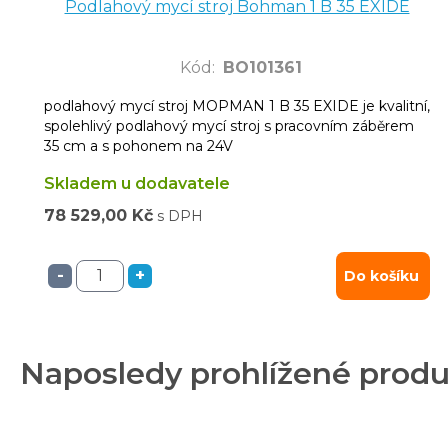
Podlahový mycí stroj Bohman 1 B 35 EXIDE
Kód
:
BO101361
podlahový mycí stroj MOPMAN 1 B 35 EXIDE je kvalitní,
spolehlivý podlahový mycí stroj s pracovním záběrem
35 cm a s pohonem na 24V
Skladem u dodavatele
78 529,00 Kč
s DPH
-
+
Do košíku
Naposledy prohlížené prod