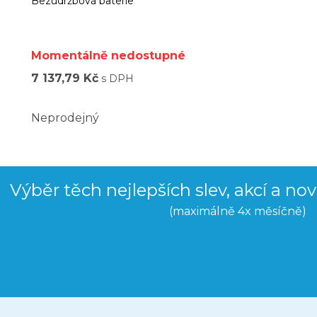
Bezúdržbová baterie
Momentálně nedostupné
7 137,79 Kč
s DPH
Neprodejný
Výběr těch nejlepších slev, akcí a no
(maximálně 4x měsíčně)