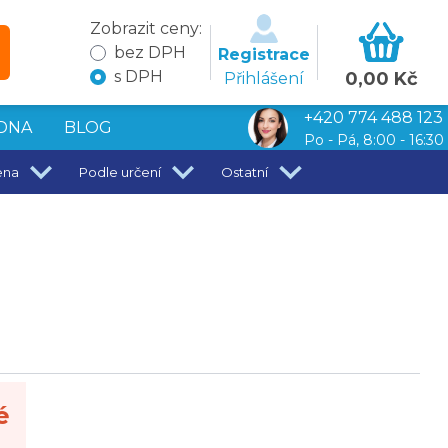
Zobrazit ceny:
bez DPH
Registrace
s DPH
0,00 Kč
Přihlášení
+420 774 488 123
DNA
BLOG
Po - Pá, 8:00 - 16:30
ena
Podle určení
Ostatní
é