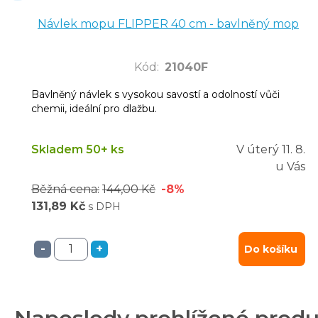
Návlek mopu FLIPPER 40 cm - bavlněný mop
Kód
:
21040F
Bavlněný návlek s vysokou savostí a odolností vůči
chemii, ideální pro dlažbu.
Skladem 50+ ks
V úterý
11. 8.
u Vás
Běžná cena:
144,00 Kč
-8%
131,89 Kč
s DPH
-
+
Do košíku