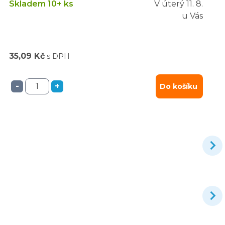
Skladem 10+ ks
V úterý
11. 8.
u Vás
35,09 Kč
s DPH
-
+
Do košíku