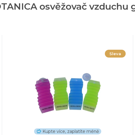
OTANICA osvěžovač vzduchu g
Sleva
Kupte více, zaplatíte méně