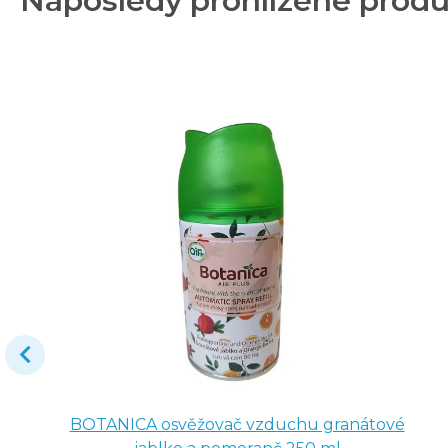
Naposledy prohlížené prod
BOTANICA osvěžovač vzduchu granátové