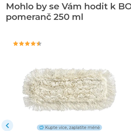
Mohlo by se Vám hodit k B
pomeranč 250 ml
Kupte více, zaplatíte méně