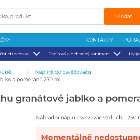
Hledat
ČKY
KONTAKTY
PORA
čisticí technika
Papírový a ochranný sortiment
Hygi
aktivní mikrovlákno 50 x 40 cm
vůně
Náplně do osvěžovačů
blko a pomeranč 250 ml
o
u granátové jablko a pomer
ín - 300 ml
Náhradní náplň osvěžovač vzduchu 250 
 500 ml
Momentálně nedostupn
150 g