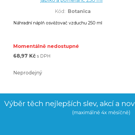
jablko a pomeranč 250 ml
Kód
:
Botanica
Náhradní náplň osvěžovač vzduchu 250 ml
Momentálně nedostupné
68,97 Kč
s DPH
Neprodejný
Výběr těch nejlepších slev, akcí a no
(maximálně 4x měsíčně)