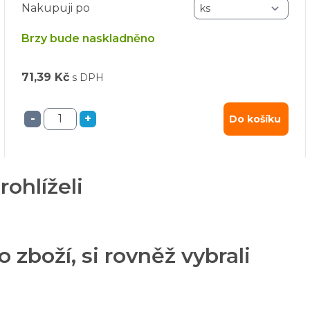
Nakupuji po
Brzy bude naskladněno
71,39 Kč
s DPH
-
+
Do košíku
rohlíželi
o zboží, si rovněž vybrali