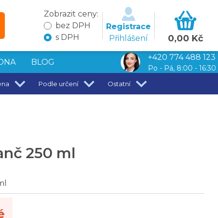
Zobrazit ceny:
bez DPH
Registrace
s DPH
0,00 Kč
Přihlášení
+420 774 488 123
DNA
BLOG
Po - Pá, 8:00 - 16:30
ena
Podle určení
Ostatní
anč 250 ml
ml
é