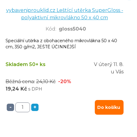
vybaveniprouklid.cz Leštící utěrka SuperGloss -
polyaktivní mikrovlákno 50 x 40 cm
Kód
:
gloss5040
Speciální utěrka z obohaceného mikrovlákna 50 x 40
cm, 350 g/m2, JEŠTĚ ÚČINNĚJŠÍ
Skladem 50+ ks
V úterý
11. 8.
u Vás
Běžná cena:
24,10 Kč
-20%
19,24 Kč
s DPH
-
+
Do košíku