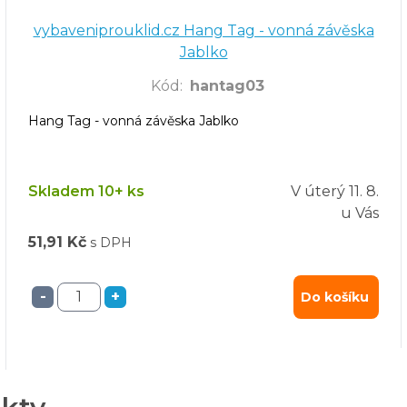
vybaveniprouklid.cz Hang Tag - vonná závěska
Jablko
Kód
:
hantag03
Hang Tag - vonná závěska Jablko
Skladem 10+ ks
V úterý
11. 8.
u Vás
51,91 Kč
s DPH
-
+
Do košíku