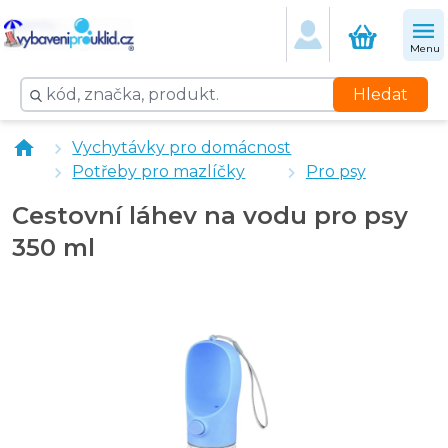
Menu
Hledat
PURLOV Batoh pro malé mazlíčky
Vychytávky pro domácnost
PURLOV Podložka pod misku protiskluzová
Potřeby pro mazlíčky
Pro psy
Automatický dávkovač krmiva pro mazlíčky 1 l
Antistresová olizovací podložka pro psy a kočky
Cestovní láhev na vodu pro psy
Cestovní láhev na vodu pro psy 350 ml
350 ml