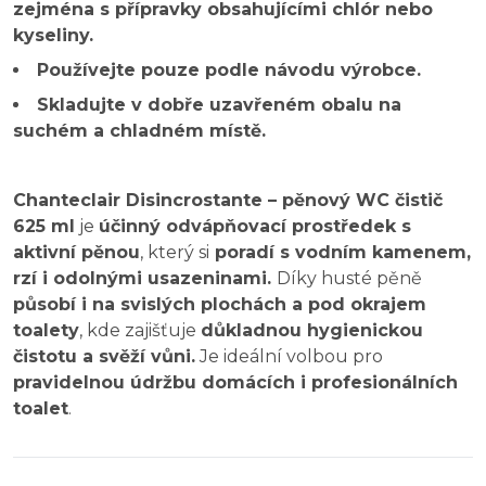
zejména s přípravky obsahujícími chlór nebo
kyseliny.
Používejte pouze podle návodu výrobce.
Skladujte v dobře uzavřeném obalu na
suchém a chladném místě.
Chanteclair Disincrostante – pěnový WC čistič
625 ml
je
účinný odvápňovací prostředek s
aktivní pěnou
, který si
poradí s vodním kamenem,
rzí i odolnými usazeninami.
Díky husté pěně
působí i na svislých plochách a pod okrajem
toalety
, kde zajišťuje
důkladnou hygienickou
čistotu a svěží vůni.
Je ideální volbou pro
pravidelnou údržbu domácích i profesionálních
toalet
.