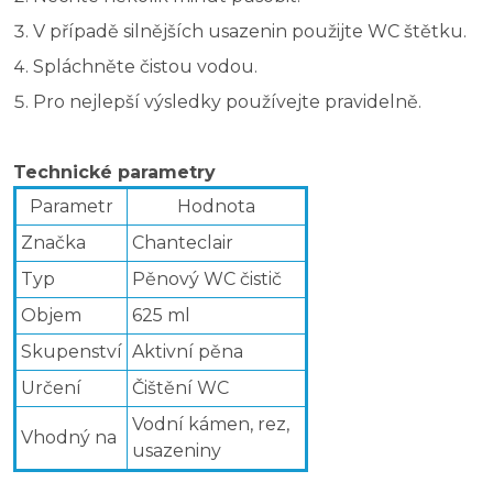
V případě silnějších usazenin použijte WC štětku.
Spláchněte čistou vodou.
Pro nejlepší výsledky používejte pravidelně.
Technické parametry
Parametr
Hodnota
Značka
Chanteclair
Typ
Pěnový WC čistič
Objem
625 ml
Skupenství
Aktivní pěna
Určení
Čištění WC
Vodní kámen, rez,
Vhodný na
usazeniny