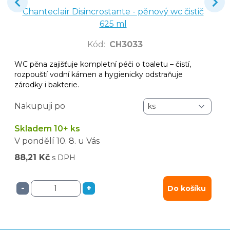
Chanteclair Disincrostante - pěnový wc čistič
625 ml
Kód
:
CH3033
WC pěna zajišťuje kompletní péči o toaletu – čistí,
rozpouští vodní kámen a hygienicky odstraňuje
zárodky i bakterie.
Nakupuji po
Skladem 10+ ks
V pondělí
10. 8.
u Vás
88,21 Kč
s DPH
-
+
Do košíku