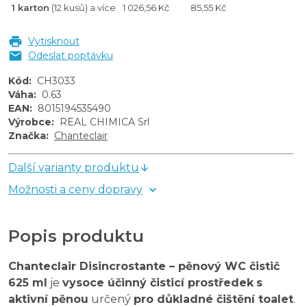
1 karton
(12 kusů) a více
1 026,56 Kč
85,55 Kč
Vytisknout
Odeslat poptávku
Kód
:
CH3033
Váha
:
0.63
EAN
:
8015194535490
Výrobce
:
REAL CHIMICA Srl
Značka
:
Chanteclair
Další varianty produktu
Možnosti a ceny dopravy
Popis produktu
Chanteclair Disincrostante – pěnový WC čistič
625 ml
je
vysoce účinný čisticí prostředek
s
aktivní pěnou
určený
pro důkladné čištění toalet
.