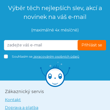
Výběr těch nejlepších slev, akcí a
novinek na váš e-mail
(maximálně 4x měsíčně)
Přihlásit se
Souhlasím se
zpracováním osobních údajů
Zákaznický servis
Kontakt
Doprava a platba