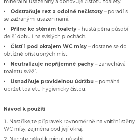
minerální usazeniny a obnovuje čistotu toalety.
Odstraňuje rez a odolné nečistoty
– poradí si i
se zažranými usazeninami.
Přilne ke stěnám toalety
– hustá pěna působí
delší dobu i na svislých plochách.
Čistí i pod okrajem WC mísy
– dostane se do
obtížně přístupných míst.
Neutralizuje nepříjemné pachy
– zanechává
toaletu svěží.
Usnadňuje pravidelnou údržbu
– pomáhá
udržet toaletu hygienicky čistou.
Návod k použití
Nastříkejte přípravek rovnoměrně na vnitřní stěny
WC mísy, zejména pod její okraj.
Nechte několik minut působit.