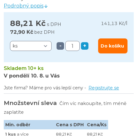
Podrobný popis
88,21 Kč
l
141,13 Kč
/
s DPH
72,90 Kč
bez DPH
-
+
Do košíku
Skladem 10+ ks
V pondělí
10. 8.
u Vás
Jste firma? Máme pro vás lepší ceny -
Registrujte se
Množstevní sleva
Čím víc nakoupíte, tím méně
zaplatíte
Min. odběr
Cena s DPH
Cena/Ks
1 kus
a více
88,21 Kč
88,21 Kč