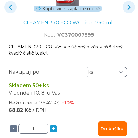
Kupte více, zaplatíte méně
CLEAMEN 370 ECO WC čistič 750 ml
Kód
:
VC370007599
CLEAMEN 370 ECO. Vysoce účinný a zároveň šetrný
kyselý čistič toalet.
Nakupuji po
Skladem 50+ ks
V pondělí
10. 8.
u Vás
Běžná cena:
76,47 Kč
-10%
68,82 Kč
s DPH
-
+
Do košíku