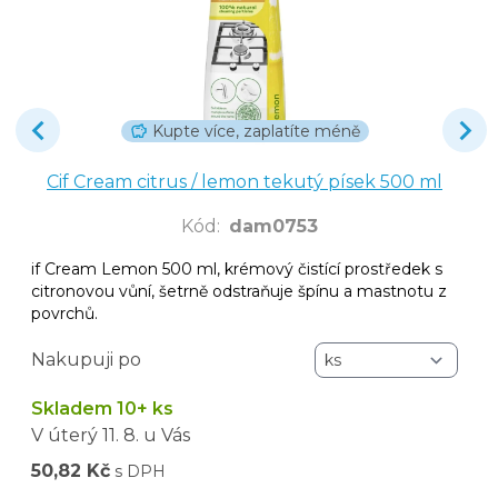
Kupte více, zaplatíte méně
Cif Cream citrus / lemon tekutý písek 500 ml
Kód
:
dam0753
if Cream Lemon 500 ml, krémový čistící prostředek s
citronovou vůní, šetrně odstraňuje špínu a mastnotu z
povrchů.
Nakupuji po
Skladem 10+ ks
V úterý
11. 8.
u Vás
50,82 Kč
s DPH