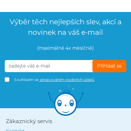
Výběr těch nejlepších slev, akcí a
novinek na váš e-mail
(maximálně 4x měsíčně)
Přihlásit se
Souhlasím se
zpracováním osobních údajů
Zákaznický servis