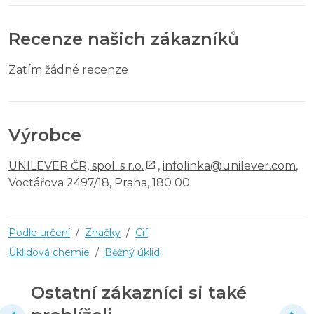
Recenze našich zákazníků
Zatím žádné recenze
Výrobce
UNILEVER ČR, spol. s r.o.
,
infolinka@unilever.com
,
Voctářova 2497/18, Praha, 180 00
Podle určení
/
Značky
/
Cif
Úklidová chemie
/
Běžný úklid
Ostatní zákazníci si také