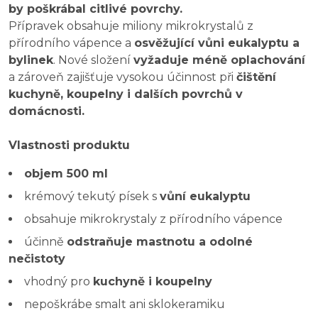
by poškrábal citlivé povrchy.
Přípravek obsahuje miliony mikrokrystalů z
přírodního vápence a
osvěžující vůni eukalyptu a
bylinek
. Nové složení
vyžaduje méně oplachování
a zároveň zajišťuje vysokou účinnost při
čištění
kuchyně, koupelny i dalších povrchů v
domácnosti.
Vlastnosti produktu
objem 500 ml
krémový tekutý písek s
vůní eukalyptu
obsahuje mikrokrystaly z přírodního vápence
účinně
odstraňuje mastnotu a odolné
nečistoty
vhodný pro
kuchyně i koupelny
nepoškrábe smalt ani sklokeramiku