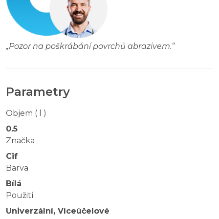
„
Pozor na poškrábání povrchů abrazivem.
“
Parametry
Objem ( l )
0.5
Značka
Cif
Barva
Bílá
Použití
Univerzální, Víceúčelové