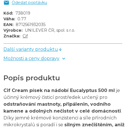
Odeslat poptávku
Kód
:
738019
Váha
:
0.77
EAN
:
8712561932035
Výrobce
:
UNILEVER ČR, spol. s r.o.
Značka
:
Cif
Další varianty produktu
Možnosti a ceny dopravy
Popis produktu
Cif Cream písek na nádobí Eucalyptus 500 ml
je
účinný krémový čisticí prostředek určený pro
odstraňování mastnoty, připálenin, vodního
kamene a odolných nečistot v celé domácnosti
.
Díky jemné krémové konzistenci a síle přírodních
mikrokrystalů si poradí i se
silným znečištěním, aniž