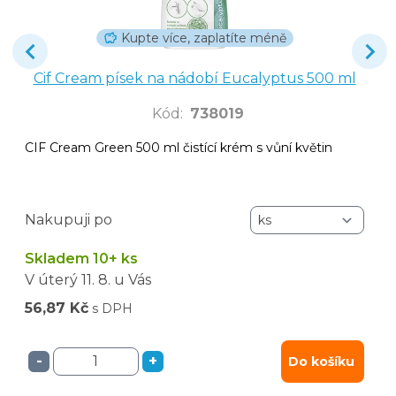
Kupte více, zaplatíte méně
Cif Cream písek na nádobí Eucalyptus 500 ml
Kód
:
738019
CIF Cream Green 500 ml čistící krém s vůní květin
Nakupuji po
Skladem 10+ ks
V úterý
11. 8.
u Vás
56,87 Kč
s DPH
-
+
Do košíku