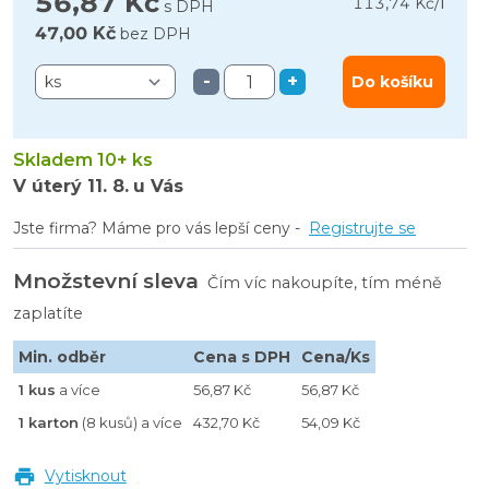
56,87 Kč
l
113,74 Kč
/
s DPH
47,00 Kč
bez DPH
-
+
Do košíku
Skladem 10+ ks
V úterý
11. 8.
u Vás
Jste firma? Máme pro vás lepší ceny -
Registrujte se
Množstevní sleva
Čím víc nakoupíte, tím méně
zaplatíte
Min. odběr
Cena s DPH
Cena/Ks
1 kus
a více
56,87 Kč
56,87 Kč
1 karton
(8 kusů) a více
432,70 Kč
54,09 Kč
Vytisknout