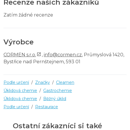
Recenze našich zákazníků
Zatím žádné recenze
Výrobce
CORMEN s.r.o.
,
info@cormen.cz
, Průmyslová 1420,
Bystřice nad Pernštejnem, 593 01
Podle určení
/
Značky
/
Cleamen
Úklidová chemie
/
Gastrochemie
Úklidová chemie
/
Běžný úklid
Podle určení
/
Restaurace
Ostatní zákazníci si také