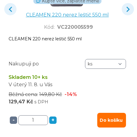
Kupte více, zaplatíte méně
CLEAMEN 220 nerez leštič 550 ml
Kód
:
VC220005599
CLEAMEN 220 nerez leštič 550 ml
Nakupuji po
Skladem 10+ ks
V úterý
11. 8.
u Vás
Běžná cena:
149,80 Kč
-14%
129,47 Kč
s DPH
-
+
Do košíku