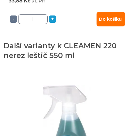
33,88 Kč
s DPH
-
+
Do košíku
Další varianty k CLEAMEN 220
nerez leštič 550 ml