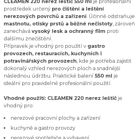
CLEAMEN 220 nerez leštič 550 ml
je profesionální
prostředek určený
pro čištění a leštění
nerezových povrchů a zařízení
. Účinně odstraňuje
mastnotu, otisky prstů a běžné nečistoty
, zároveň
zanechává
vysoký lesk a ochranný film
proti
dalšímu znečištění.
Přípravek je vhodný pro použití v
gastro
provozech, restauracích, kuchyních i
potravinářských provozech
, kde je potřeba zajistit
dokonalý vzhled nerezových ploch a snadnější
následnou údržbu. Praktické balení
550 ml
je
ideální pro pravidelné profesionální použití.
Vhodné použití: CLEAMEN 220 nerez leštič
je
vhodný pro:
nerezové pracovní plochy a zařízení
kuchyně a gastro provozy
nerezové spotřebiče a vybavení