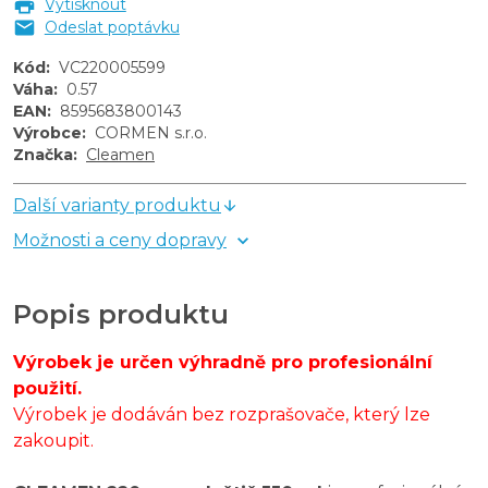
Vytisknout
Odeslat poptávku
Kód
:
VC220005599
Váha
:
0.57
EAN
:
8595683800143
Výrobce
:
CORMEN s.r.o.
Značka
:
Cleamen
Další varianty produktu
Možnosti a ceny dopravy
Popis produktu
Výrobek je určen výhradně pro profesionální
použití.
Výrobek je dodáván bez rozprašovače, který lze
zakoupit.