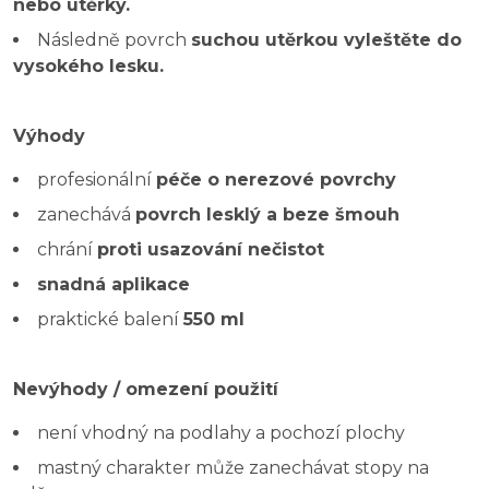
nebo utěrky.
Následně povrch
suchou utěrkou vyleštěte do
vysokého lesku.
Výhody
profesionální
péče o nerezové povrchy
zanechává
povrch lesklý a beze šmouh
chrání
proti usazování nečistot
snadná aplikace
praktické balení
550 ml
Nevýhody / omezení použití
není vhodný na podlahy a pochozí plochy
mastný charakter může zanechávat stopy na