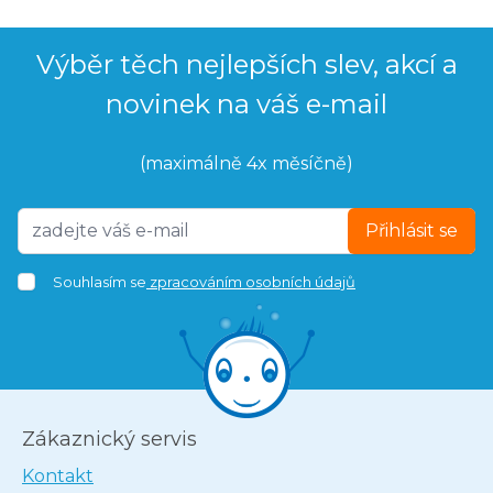
Výběr těch nejlepších slev, akcí a
novinek na váš e-mail
(maximálně 4x měsíčně)
Přihlásit se
Souhlasím se
zpracováním osobních údajů
Zákaznický servis
Kontakt