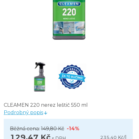
CLEAMEN 220 nerez leštič 550 ml
Podrobný popis
Běžná cena:
149,80 Kč
-14%
129,47 Kč
l
235,40 Kč
/
s DPH