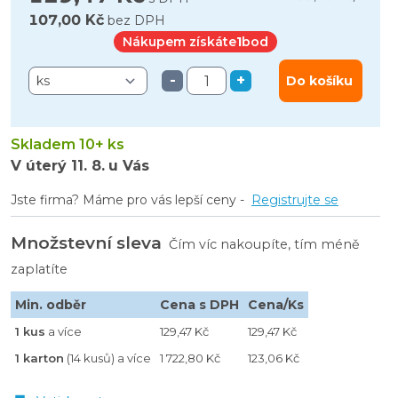
107,00 Kč
bez DPH
Nákupem získáte
1
bod
-
+
Do košíku
Skladem 10+ ks
V úterý
11. 8.
u Vás
Jste firma? Máme pro vás lepší ceny -
Registrujte se
Množstevní sleva
Čím víc nakoupíte, tím méně
zaplatíte
Min. odběr
Cena s DPH
Cena/Ks
1 kus
a více
129,47 Kč
129,47 Kč
1 karton
(14 kusů) a více
1 722,80 Kč
123,06 Kč