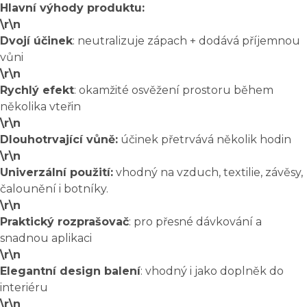
Hlavní výhody produktu:
\r\n
Dvojí účinek
: neutralizuje zápach + dodává příjemnou
vůni
\r\n
Rychlý efekt
: okamžité osvěžení prostoru během
několika vteřin
\r\n
Dlouhotrvající vůně:
účinek přetrvává několik hodin
\r\n
Univerzální použití:
vhodný na vzduch, textilie, závěsy,
čalounění i botníky.
\r\n
Praktický rozprašovač
: pro přesné dávkování a
snadnou aplikaci
\r\n
Elegantní design balení
: vhodný i jako doplněk do
interiéru
\r\n