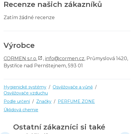
Recenze našich zákazníků
Zatím žádné recenze
Výrobce
CORMEN s.r.o.
,
info@cormen.cz
, Průmyslová 1420,
Bystřice nad Pernštejnem, 593 01
Hygienické systémy
/
Osvěžovače a vůně
/
Osvěžovače vzduchu
Podle určení
/
Značky
/
PERFUME ZONE
Úklidová chemie
Ostatní zákazníci si také