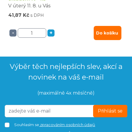
V úterý
11. 8.
u Vás
41,87 Kč
s DPH
-
+
Do košíku
Výběr těch nejlepších slev, akcí a
novinek na váš e-mail
(maximálně 4x měsíčně)
Přihlásit se
Souhlasím se
zpracováním osobních údajů