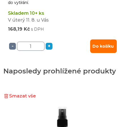
do vytírání.
Skladem 10+ ks
V úterý
11. 8.
u Vás
168,19 Kč
s DPH
-
+
Do košíku
Naposledy prohlížené produkty
Smazat vše