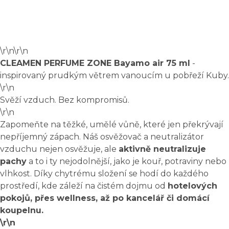
\r\n\r\n
CLEAMEN PERFUME ZONE Bayamo air 75 ml
-
inspirovaný prudkým větrem vanoucím u pobřeží Kuby.
\r\n
Svěží vzduch. Bez kompromisů.
\r\n
Zapomeňte na těžké, umělé vůně, které jen překrývají
nepříjemný zápach. Náš osvěžovač a neutralizátor
vzduchu nejen osvěžuje, ale
aktivně neutralizuje
pachy
a to i ty nejodolnější, jako je kouř, potraviny nebo
vlhkost. Díky chytrému složení se hodí do každého
prostředí, kde záleží na čistém dojmu od
hotelových
pokojů, přes wellness, až po kancelář či domácí
koupelnu.
\r\n