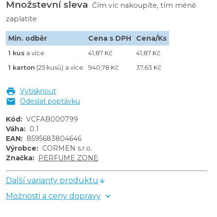
Množstevní sleva
Čím víc nakoupíte, tím méně
zaplatíte
Min. odběr
Cena s DPH
Cena/Ks
1 kus
a více
41,87 Kč
41,87 Kč
1 karton
(25 kusů) a více
940,78 Kč
37,63 Kč
Vytisknout
Odeslat poptávku
Kód
:
VCFAB000799
Váha
:
0.1
EAN
:
8595683804646
Výrobce
:
CORMEN s.r.o.
Značka
:
PERFUME ZONE
Další varianty produktu
Možnosti a ceny dopravy