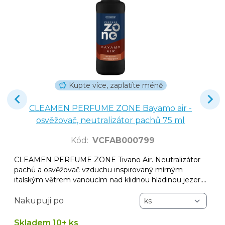
Kupte více, zaplatíte méně
CLEAMEN PERFUME ZONE Bayamo air -
osvěžovač, neutralizátor pachů 75 ml
Kód
:
VCFAB000799
CLEAMEN PERFUME ZONE Tivano Air. Neutralizátor
pachů a osvěžovač vzduchu inspirovaný mírným
italským větrem vanoucím nad klidnou hladinou jezer.
Elegantní a jemně svěží aroma, které okamžitě projasní
prostor a zanechá příjemnou, harmonickou atmosféru.
Nakupuji po
Skladem 10+ ks