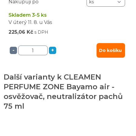
Nakupuji po
Skladem 3-5 ks
V úterý
11. 8.
u Vás
225,06 Kč
s DPH
-
+
Do košíku
Další varianty k CLEAMEN
PERFUME ZONE Bayamo air -
osvěžovač, neutralizátor pachů
75 ml