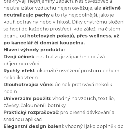
překrývají nepříjemný zápach. Náš osvěžovač a
neutralizátor vzduchu nejen osvěžuje, ale
aktivně
neutralizuje pachy
a to i ty nejodolnější, jako je
kouř, potraviny nebo vlhkost. Díky chytrému složení
se hodí do každého prostředí, kde záleží na čistém
dojmu od
hotelových pokojů, přes wellness, až
po kancelář či domácí koupelnu.
Hlavní výhody produktu:
Dvojí účinek
: neutralizuje zápach + dodává
příjemnou vůni
Rychlý efekt
: okamžité osvěžení prostoru během
několika vteřin
Dlouhotrvající vůně:
účinek přetrvává několik
hodin
Univerzální použití:
vhodný na vzduch, textilie,
závěsy, čalounění i botníky.
Praktický rozprašovač
: pro přesné dávkování a
snadnou aplikaci
Elegantní design balení
: vhodný i jako doplněk do