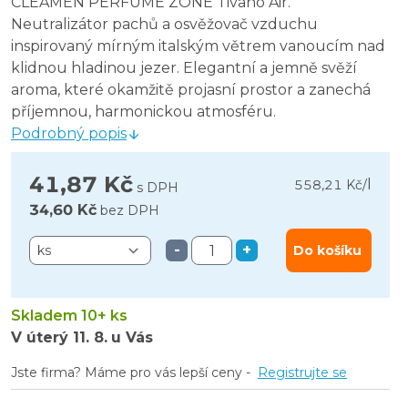
CLEAMEN PERFUME ZONE Tivano Air.
Neutralizátor pachů a osvěžovač vzduchu
inspirovaný mírným italským větrem vanoucím nad
klidnou hladinou jezer. Elegantní a jemně svěží
aroma, které okamžitě projasní prostor a zanechá
příjemnou, harmonickou atmosféru.
Podrobný popis
41,87 Kč
l
558,21 Kč
/
s DPH
34,60 Kč
bez DPH
-
+
Do košíku
Skladem 10+ ks
V úterý
11. 8.
u Vás
Jste firma? Máme pro vás lepší ceny -
Registrujte se