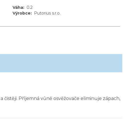
Váha
:
0.2
Výrobce
:
Putorius s.r.o.
 čistěji. Příjemná vůně osvěžovače eliminuje zápach,