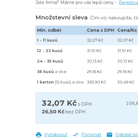
Jste firma? Máme pro vás lepší ceny -
Registru
Množstevní sleva
Čím víc nakoupíte, t
Min. odběr
Cena s DPH
Cena/Ks
1 - 11 kusů
32,07 Kč
32,07 Kč
12 - 23 kusů
31,10 Kč
31,10 Kč
24 - 35 kusů
30,13 Kč
30,13 Kč
36 kusů
a více
29,16 Kč
29,16 Kč
1 karton
(12 kusů) a více
365,90 Kč
30,49 Kč
32,07 Kč
106,
s DPH
26,50 Kč
bez DPH
Vytisknout
Porovnat
Odeslat p