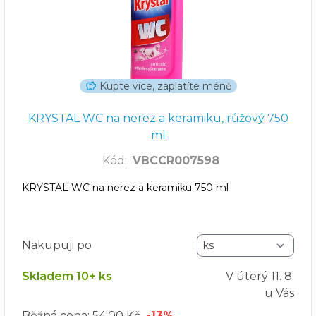
Kupte více, zaplatíte méně
KRYSTAL WC na nerez a keramiku, růžový 750
ml
Kód
:
VBCCR007598
KRYSTAL WC na nerez a keramiku 750 ml
Nakupuji po
Skladem 10+ ks
V úterý
11. 8.
u Vás
Běžná cena:
54,00 Kč
-13%