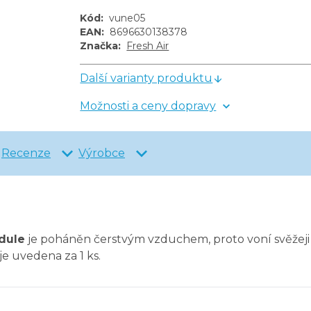
Kód
:
vune05
EAN
:
8696630138378
Značka
:
Fresh Air
Další varianty produktu
Možnosti a ceny dopravy
Recenze
Výrobce
ndule
je poháněn čerstvým vzduchem, proto voní svěžeji a
je uvedena za 1 ks.