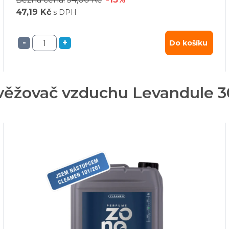
47,19 Kč
s DPH
-
+
Do košíku
osvěžovač vzduchu Levandule 