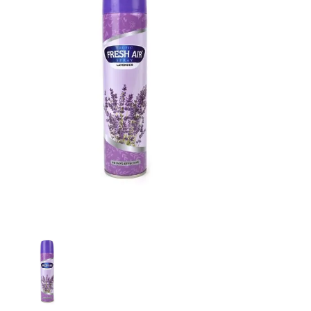
Merida DAVANIA Spray do osvěžovače 250 ml
Fresh Air osvěžovač vzduchu Fresh Linen 260 ml