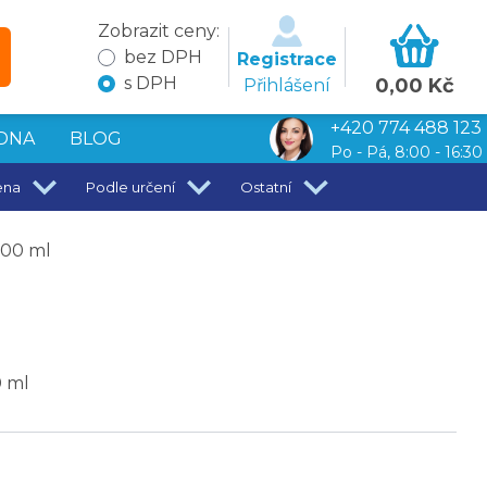
Zobrazit ceny:
bez DPH
Registrace
s DPH
0,00 Kč
Přihlášení
+420 774 488 123
DNA
BLOG
Po - Pá, 8:00 - 16:30
ena
Podle určení
Ostatní
300 ml
0 ml