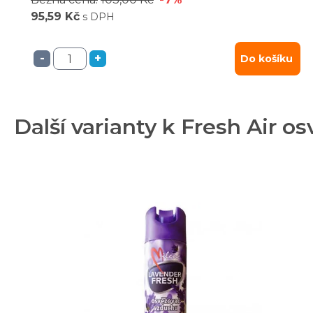
95,59 Kč
s DPH
-
+
Do košíku
Další varianty k Fresh Air 