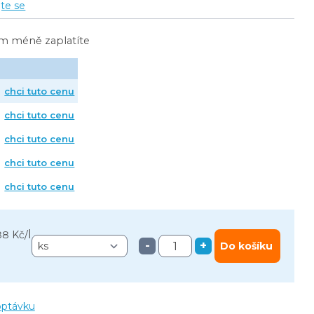
jte se
ím méně zaplatíte
chci tuto cenu
chci tuto cenu
chci tuto cenu
chci tuto cenu
chci tuto cenu
l
88 Kč
/
-
+
Do košíku
optávku