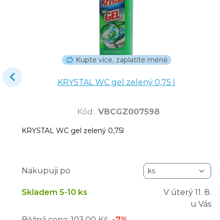
Kupte více, zaplatíte méně
KRYSTAL WC gel zelený 0,75 l
Kód
:
VBCGZ007598
KRYSTAL WC gel zelený 0,75l
Nakupuji po
Skladem 5-10 ks
V úterý
11. 8.
u Vás
Běžná cena:
103,00 Kč
-7%