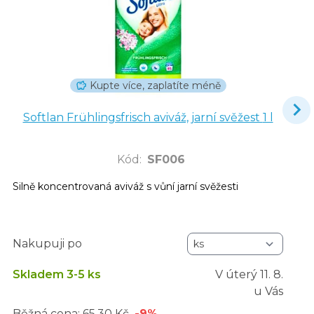
Kupte více, zaplatíte méně
Softlan Frühlingsfrisch aviváž, jarní svěžest 1 l
Kód
:
SF006
Silně koncentrovaná aviváž s vůní jarní svěžesti
Nakupuji po
Skladem 3-5 ks
V úterý
11. 8.
u Vás
Běžná cena:
65,30 Kč
-9%