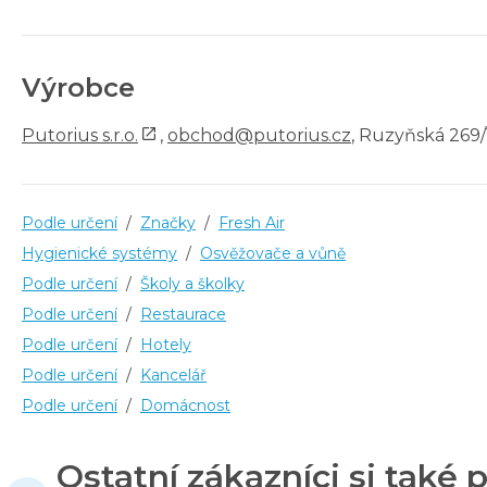
Výrobce
Putorius s.r.o.
,
obchod@putorius.cz
, Ruzyňská 269/1
Podle určení
/
Značky
/
Fresh Air
Hygienické systémy
/
Osvěžovače a vůně
Podle určení
/
Školy a školky
Podle určení
/
Restaurace
Podle určení
/
Hotely
Podle určení
/
Kancelář
Podle určení
/
Domácnost
Ostatní zákazníci si také p