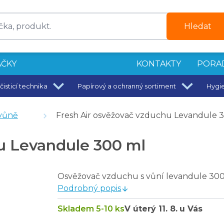
Hledat
ČKY
KONTAKTY
PORA
čisticí technika
Papírový a ochranný sortiment
Hygi
vůně
Fresh Air osvěžovač vzduchu Levandule 
vač skvrn 750 g
u Levandule 300 ml
Osvěžovač vzduchu s vůní levandule 30
, neutralizátor pachů - 5 l
Podrobný popis
Mandarin
Skladem 5-10 ks
V úterý
11. 8.
u Vás
 0,6 l