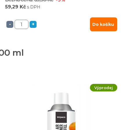
59,29 Kč
s DPH
-
+
Do košíku
300 ml
Výprodej