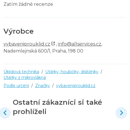
Zatím žádné recenze
Výrobce
vybaveniprouklid.cz
,
info@allservices.cz
,
Nademlejnská 600/1, Praha, 198 00
Úklidová technika
/
Utěrky, houbičky, drátěnky
/
Utěrky z mikrovlákna
Podle určení
/
Značky
/
vybaveniprouklid.cz
Ostatní zákazníci si také
prohlíželi