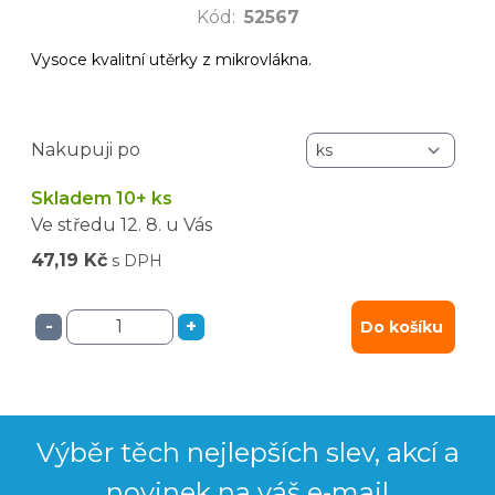
Kód
:
52567
Vysoce kvalitní utěrky z mikrovlákna.
Nakupuji po
Skladem 10+ ks
Ve středu
12. 8.
u Vás
47,19 Kč
s DPH
-
+
Do košíku
Výběr těch nejlepších slev, akcí a
novinek na váš e-mail