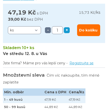
47,19 Kč
ks
15,73 Kč
/
s DPH
39,00 Kč
bez DPH
-
+
Do košíku
Skladem 10+ ks
Ve středu
12. 8.
u Vás
Jste firma? Máme pro vás lepší ceny -
Registrujte se
Množstevní sleva
Čím víc nakoupíte, tím méně
zaplatíte
Min. odběr
Cena s DPH
Cena/Ks
1 - 49 kusů
47,19 Kč
47,19 Kč
50 - 99 kusů
44,89 Kč
44,89 Kč