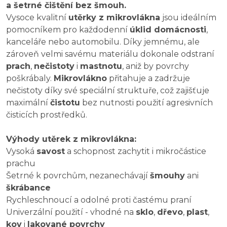
a šetrné čištění bez šmouh.
Vysoce kvalitní
utěrky z mikrovlákna
jsou ideálním
pomocníkem pro každodenní
úklid domácnosti
,
kanceláře nebo automobilu. Díky jemnému, ale
zároveň velmi savému materiálu dokonale odstraní
prach
,
nečistoty
i
mastnotu
, aniž by povrchy
poškrábaly.
Mikrovlákno
přitahuje a zadržuje
nečistoty díky své speciální struktuře, což zajišťuje
maximální
čistotu
bez nutnosti použití agresivních
čisticích prostředků.
Výhody utěrek z mikrovlákna:
Vysoká
savost
a schopnost zachytit i mikročástice
prachu
Šetrné k povrchům, nezanechávají
šmouhy
ani
škrábance
Rychleschnoucí a odolné proti častému praní
Univerzální použití - vhodné na
sklo
,
dřevo
,
plast
,
kov
i
lakované povrchy