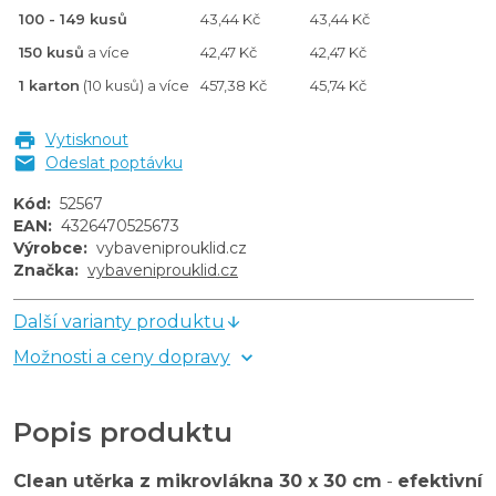
100 - 149 kusů
43,44 Kč
43,44 Kč
150 kusů
a více
42,47 Kč
42,47 Kč
1 karton
(10 kusů) a více
457,38 Kč
45,74 Kč
Vytisknout
Odeslat poptávku
Kód
:
52567
EAN
:
4326470525673
Výrobce
:
vybaveniprouklid.cz
Značka
:
vybaveniprouklid.cz
Další varianty produktu
Možnosti a ceny dopravy
Popis produktu
Clean utěrka z mikrovlákna 30 x 30 cm
-
efektivní