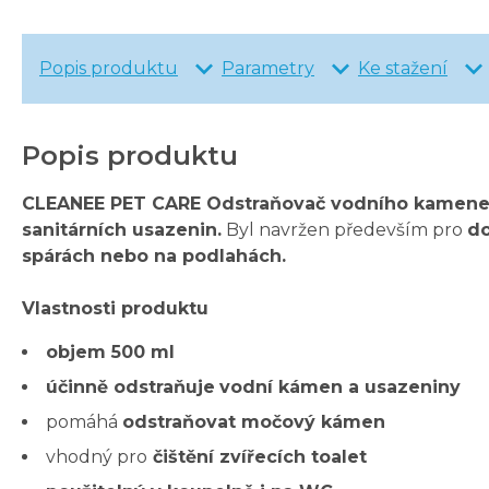
Popis produktu
Parametry
Ke stažení
Popis produktu
CLEANEE PET CARE Odstraňovač vodního kamene
sanitárních usazenin.
Byl navržen především pro
do
spárách nebo na podlahách.
Vlastnosti produktu
objem 500 ml
účinně odstraňuje
vodní kámen a usazeniny
pomáhá
odstraňovat močový kámen
vhodný pro
čištění zvířecích toalet