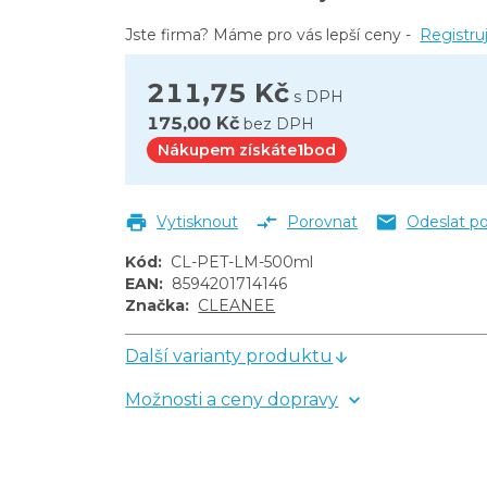
Jste firma? Máme pro vás lepší ceny -
Registru
211,75 Kč
s DPH
175,00 Kč
bez DPH
Nákupem získáte
1
bod
Vytisknout
Porovnat
Odeslat p
Kód
:
CL-PET-LM-500ml
EAN
:
8594201714146
Značka
:
CLEANEE
Další varianty produktu
Možnosti a ceny dopravy