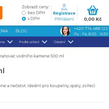
Zobrazit ceny:
bez DPH
Registrace
s DPH
0,00 Kč
Přihlášení
+420 774 488 123
DNA
BLOG
Po - Pá, 8:00 - 16:30
ena
Podle určení
Ostatní
aňovač vodního kamene 500 ml
ml
 a nečistot. Ideální pro koupelny, spáry, zvířecí