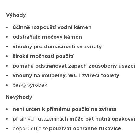
Výhody
účinně rozpouští vodní kámen
odstraňuje močový kámen
vhodný pro domácnosti se zvířaty
široké možnosti použití
pomáhá odstraňovat zápach způsobený usaze
vhodný na koupelny, WC i zvířecí toalety
český výrobek
Nevýhody
není určen k přímému použití na zvířata
při silných usazeninách
může být nutná opakovan
doporučuje se
používat ochranné rukavice