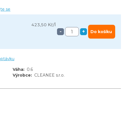
jte se
l
423,50 Kč
/
-
+
Do košíku
optávku
Váha
:
0.6
Výrobce
:
CLEANEE s.r.o.