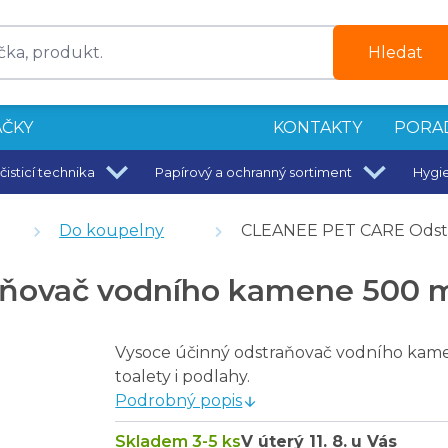
Hledat
ČKY
KONTAKTY
PORA
čisticí technika
Papírový a ochranný sortiment
Hygi
00 ml
y pro domácí mazlíčky 1,5 l
Do koupelny
CLEANEE PET CARE Odstr
NA PODLAHY 1,5 l
ňovač vodního kamene 500 
x 50 ml
y pro domácí mazlíčky 1,5 l
Vysoce účinný odstraňovač vodního kamene
NA PODLAHY 1,5 l
toalety i podlahy.
x 50 ml
Podrobný popis
Skladem 3-5 ks
V úterý
11. 8.
u Vás