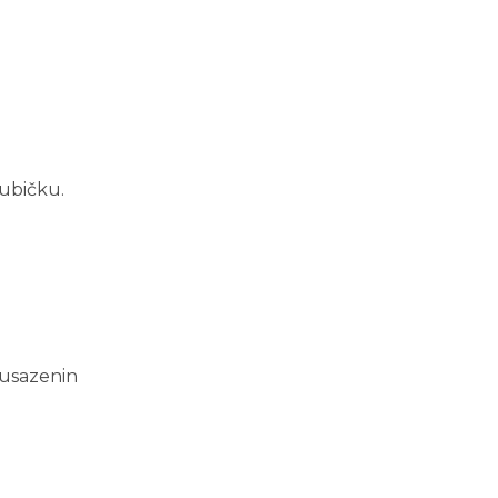
oubičku.
 usazenin