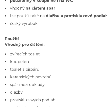
použitelný v koupelně i na WC
vhodný
na čištění spár
lze použít také na
dlažbu a protiskluzové podla
český výrobek
Použití
Vhodný pro čištění:
zvířecích toalet
koupelen
toalet a pisoárů
keramických povrchů
spár mezi obklady
dlažby
protiskluzových podlah