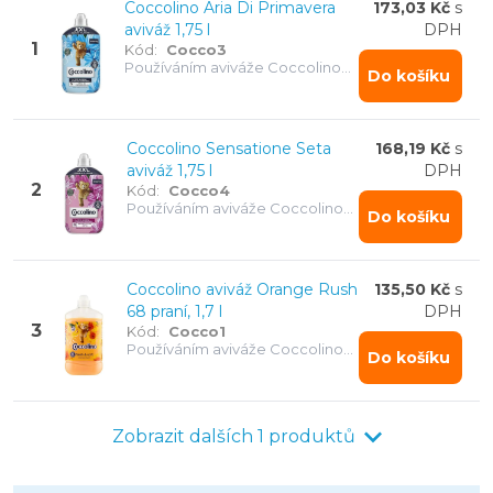
Coccolino Aria Di Primavera
173,03 Kč
s
aviváž 1,75 l
DPH
1
Kód:
Cocco3
Používáním aviváže Coccolino
Do košíku
pomáháte déle udržet kvalitu
látky.
Coccolino Sensatione Seta
168,19 Kč
s
aviváž 1,75 l
DPH
2
Kód:
Cocco4
Používáním aviváže Coccolino
Do košíku
pomáháte déle udržet kvalitu
látky.
Coccolino aviváž Orange Rush
135,50 Kč
s
68 praní, 1,7 l
DPH
3
Kód:
Cocco1
Používáním aviváže Coccolino
Do košíku
pomáháte déle udržet kvalitu
látky.
Zobrazit dalších 1 produktů