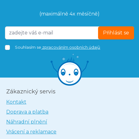
(maximálně 4x měsíčně)
Přihlásit se
Souhlasím se
zpracováním osobních údajů
Zákaznický servis
Kontakt
Doprava a platba
Náhradní plnění
Vrácení a reklamace