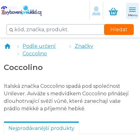
Coccolino aviváž Orange Rush 68 praní, 1,7 l
Coccolino aviváž Sensitive pure 1,7 l
Menu
Coccolino Aria Di Primavera aviváž 1,75 l
Coccolino Sensatione Seta aviváž 1,75 l
Hledat
Podle určení
Značky
Coccolino
Coccolino
Italská značka Coccolino spadá pod společnost
Unilever. Aviváže s medvídkem Coccolino přinášejí
dlouhotrvající svěží vůně, které zanechají vaše
prádlo měkké a příjemně hebké.
Nejprodávanější produkty