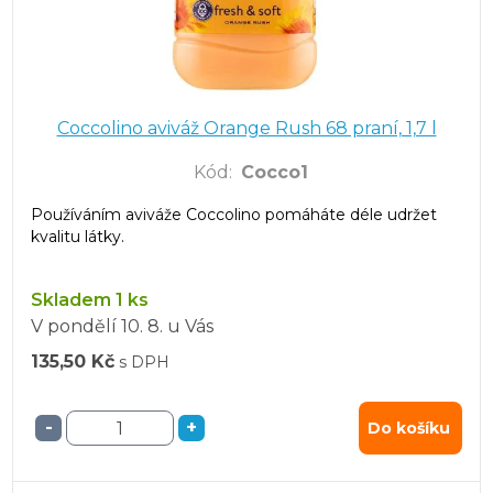
Coccolino aviváž Orange Rush 68 praní, 1,7 l
Kód
:
Cocco1
Používáním aviváže Coccolino pomáháte déle udržet
kvalitu látky.
Skladem 1 ks
V pondělí
10. 8.
u Vás
135,50 Kč
s DPH
-
+
Do košíku