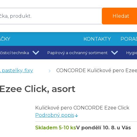
Hledat
ČKY
KONTAKTY
PORA
čisticí technika
Papírový a ochranný sortiment
Hygi
 pastelky, fixy
CONCORDE Kuličkové pero Ezee C
zee Click, asort
Kuličkové pero CONCORDE Ezee Click
Podrobný popis
Skladem 5-10 ks
V pondělí
10. 8.
u Vás