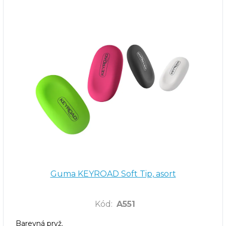
Guma KEYROAD Soft Tip, asort
Kód
:
A551
Barevná pryž.