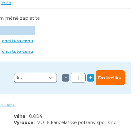
jte se
ím méně zaplatíte
chci tuto cenu
chci tuto cenu
-
+
Do košíku
optávku
Váha
:
0.004
Výrobce
:
VOLF kancelářské potřeby spol. s r.o.