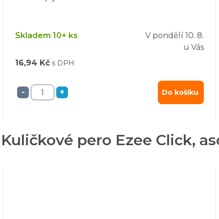
Skladem 10+ ks
V pondělí
10. 8.
u Vás
16,94 Kč
s DPH
-
+
Do košíku
uličkové pero Ezee Click, as