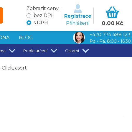
Zobrazit ceny:
bez DPH
Registrace
s DPH
0,00 Kč
Přihlášení
+420 774 488 123
DNA
BLOG
Po - Pá, 8:00 - 16:30
ena
Podle určení
Ostatní
lick, asort