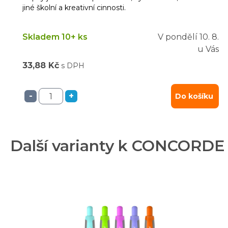
jiné školní a kreativní cinnosti.
Skladem 10+ ks
V pondělí
10. 8.
u Vás
33,88 Kč
s DPH
-
+
Do košíku
Další varianty k CONCORDE K