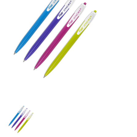
CONCORDE Kuličkové pero Ezee Click, asort