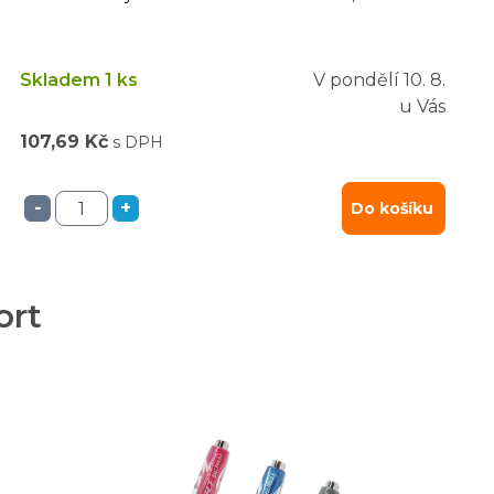
Skladem 1 ks
V pondělí
10. 8.
u Vás
107,69 Kč
s DPH
-
+
Do košíku
ort