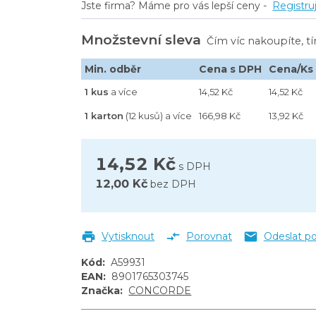
Jste firma? Máme pro vás lepší ceny -
Registru
Množstevní sleva
Čím víc nakoupíte, t
Min. odběr
Cena s DPH
Cena/Ks
1 kus
a více
14,52 Kč
14,52 Kč
1 karton
(12 kusů) a více
166,98 Kč
13,92 Kč
14,52 Kč
s DPH
12,00 Kč
bez DPH
Vytisknout
Porovnat
Odeslat p
Kód
:
A59931
EAN
:
8901765303745
Značka
:
CONCORDE