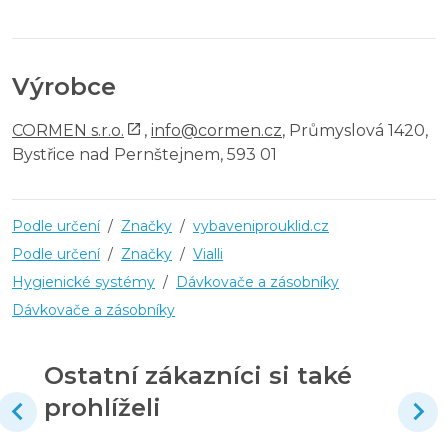
Výrobce
CORMEN s.r.o.
,
info@cormen.cz
, Průmyslová 1420,
Bystřice nad Pernštejnem, 593 01
Podle určení
/
Značky
/
vybaveniprouklid.cz
Podle určení
/
Značky
/
Vialli
Hygienické systémy
/
Dávkovače a zásobníky
Dávkovače a zásobníky
Ostatní zákazníci si také
prohlíželi