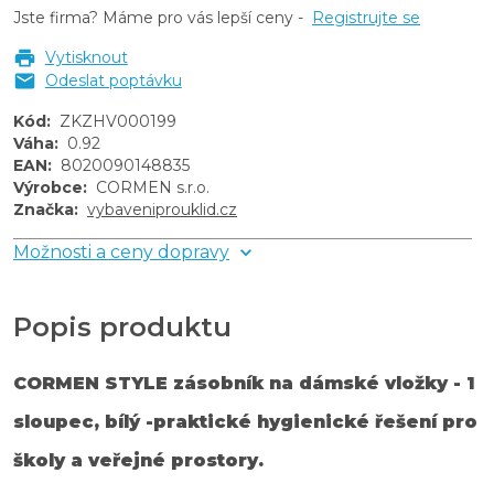
Jste firma? Máme pro vás lepší ceny -
Registrujte se
Vytisknout
Odeslat poptávku
Kód
:
ZKZHV000199
Váha
:
0.92
EAN
:
8020090148835
Výrobce
:
CORMEN s.r.o.
Značka
:
vybaveniprouklid.cz
Možnosti a ceny dopravy
Popis produktu
CORMEN STYLE zásobník na dámské vložky - 1
sloupec, bílý -praktické hygienické řešení pro
školy a veřejné prostory.