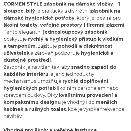
CORMEN STYLE zásobník na dámské vložky - 1
sloupec, bílý
je praktický a diskrétní
zásobník na
dámské hygienické potřeby
, který je ideální pro
školní toalety, veřejné prostory i firemní zázemí
.
Tento elegantní
jednosloupcový zásobník
poskytuje
rychlý a hygienický přístup k vložkám
a tamponům
, zajišťuje
pohodlí a diskrétnost
uživatelek
a zároveň podporuje
hygienické a
důstojné prostředí
.
Zásobník je navržen tak, aby
snadno zapadl do
každého interiéru
, a jeho jednoduchý
mechanismus umožňuje
rychlé doplňování
hygienických potřeb
školním personálem nebo
správcem budovy. Díky
kvalitnímu provedení a
kompaktnímu designu
je vhodný i do
menších
kabinek a rušných toalet
, kde je vysoká frekvence
návštěv.
Vhodné pro školy a veřejné instituce