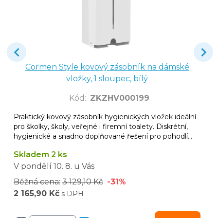
Cormen Style kovový zásobník na dámské
vložky, 1 sloupec, bílý
Kód
:
ZKZHV000199
Praktický kovový zásobník hygienických vložek ideální
pro školky, školy, veřejné i firemní toalety. Diskrétní,
hygienické a snadno doplňované řešení pro pohodlí
dívek a žen.
Skladem 2 ks
V pondělí
10. 8.
u Vás
Běžná cena:
3 129,10 Kč
-31%
2 165,90 Kč
s DPH