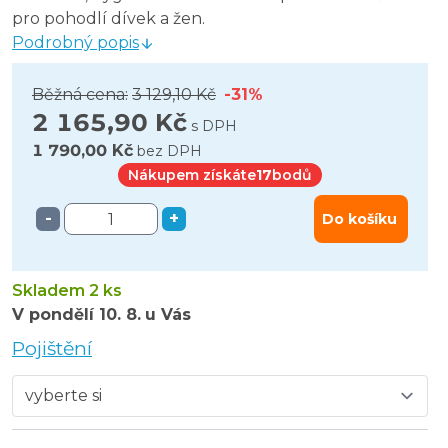
pro pohodlí dívek a žen.
Podrobný popis
Běžná cena:
3 129,10 Kč
-31%
2 165,90 Kč
s DPH
1 790,00 Kč
bez DPH
Nákupem získáte
17
bodů
-
+
Do košíku
Skladem 2 ks
V pondělí
10. 8.
u Vás
Pojištění