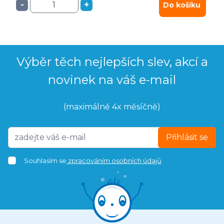
-
+
Do košíku
Výběr těch nejlepších slev, akcí a
novinek na váš e-mail
(maximálně 4x měsíčně)
Přihlásit se
Souhlasím se
zpracováním osobních údajů