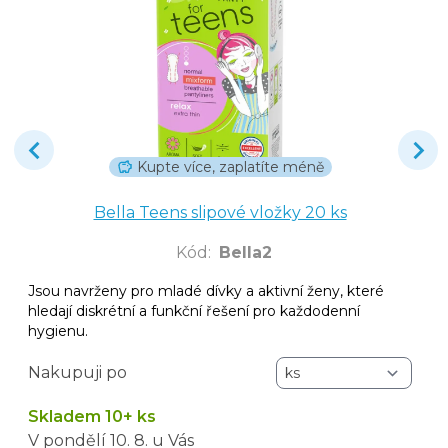
Kupte více, zaplatíte méně
Bella Teens slipové vložky 20 ks
Kód
:
Bella2
Jsou navrženy pro mladé dívky a aktivní ženy, které
hledají diskrétní a funkční řešení pro každodenní
hygienu.
Nakupuji po
Skladem 10+ ks
V pondělí
10. 8.
u Vás