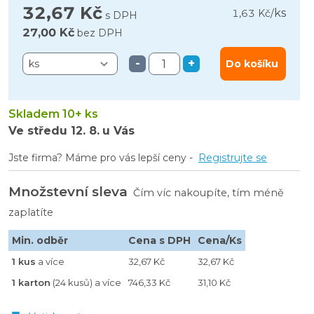
32,67 Kč
ks
1,63 Kč
/
s DPH
27,00 Kč
bez DPH
-
+
Do košíku
Skladem 10+ ks
Ve středu
12. 8.
u Vás
Jste firma? Máme pro vás lepší ceny -
Registrujte se
Množstevní sleva
Čím víc nakoupíte, tím méně
zaplatíte
Min. odběr
Cena s DPH
Cena/Ks
1 kus
a více
32,67 Kč
32,67 Kč
1 karton
(24 kusů) a více
746,33 Kč
31,10 Kč