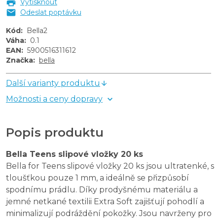
Vytisknout
Odeslat poptávku
Kód
:
Bella2
Váha
:
0.1
EAN
:
5900516311612
Značka
:
bella
Další varianty produktu
Možnosti a ceny dopravy
Popis produktu
Bella Teens slipové vložky 20 ks
Bella for Teens slipové vložky 20 ks jsou ultratenké, s
tloušťkou pouze 1 mm, a ideálně se přizpůsobí
spodnímu prádlu. Díky prodyšnému materiálu a
jemné netkané textilii Extra Soft zajišťují pohodlí a
minimalizují podráždění pokožky. Jsou navrženy pro