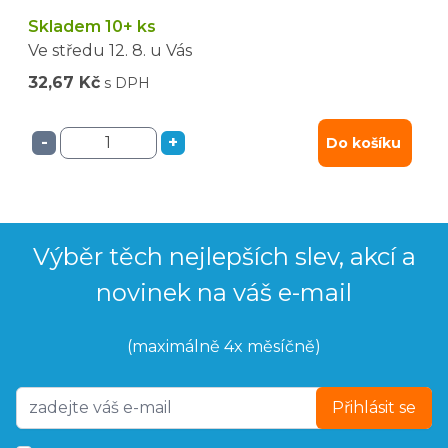
Skladem 10+ ks
Ve středu
12. 8.
u Vás
32,67 Kč
s DPH
-
+
Do košíku
Výběr těch nejlepších slev, akcí a
novinek na váš e-mail
(maximálně 4x měsíčně)
Přihlásit se