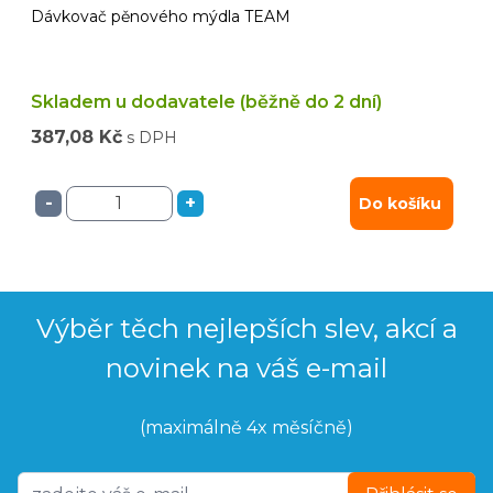
Dávkovač pěnového mýdla TEAM
Skladem u dodavatele (běžně do 2 dní)
387,08 Kč
s DPH
-
+
Do košíku
Výběr těch nejlepších slev, akcí a
novinek na váš e-mail
(maximálně 4x měsíčně)