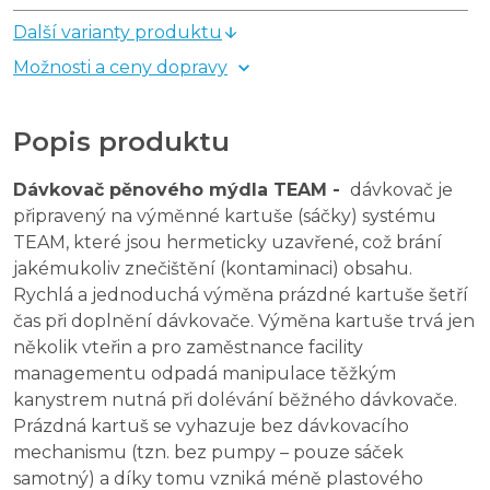
Další varianty produktu
Možnosti a ceny dopravy
Popis produktu
Dávkovač pěnového mýdla TEAM -
d
ávkovač je
připravený na výměnné kartuše (sáčky) systému
TEAM, které jsou hermeticky uzavřené, což brání
jakémukoliv znečištění (kontaminaci) obsahu.
Rychlá a jednoduchá výměna prázdné kartuše šetří
čas při doplnění dávkovače. Výměna kartuše trvá jen
několik vteřin a pro zaměstnance facility
managementu odpadá manipulace těžkým
kanystrem nutná při dolévání běžného dávkovače.
Prázdná kartuš se vyhazuje bez dávkovacího
mechanismu (tzn. bez pumpy – pouze sáček
samotný) a díky tomu vzniká méně plastového