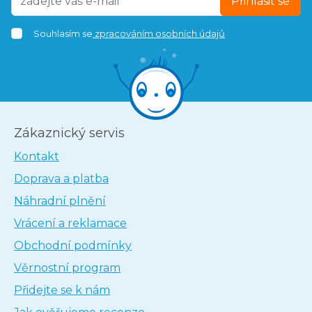
Přihlásit se
Souhlasím se
zpracováním osobních údajů
Zákaznický servis
Kontakt
Doprava a platba
Náhradní plnění
Vrácení a reklamace
Obchodní podmínky
Věrnostní program
Přidejte se k nám