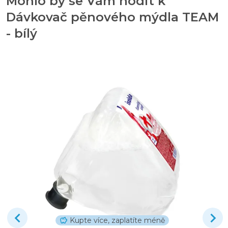
Mohlo by se Vám hodit k
Dávkovač pěnového mýdla TEAM
- bílý
Kupte více, zaplatíte méně