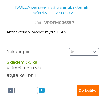
ISOLDA pěnové mýdlo s antibakteriální
přísadou TEAM 650 g
Kód
:
VPDFM006597
Antibakteriální pěnové mýdlo TEAM
Nakupuji po
Skladem 3-5 ks
V úterý
11. 8.
u Vás
92,69 Kč
s DPH
-
+
Do košíku