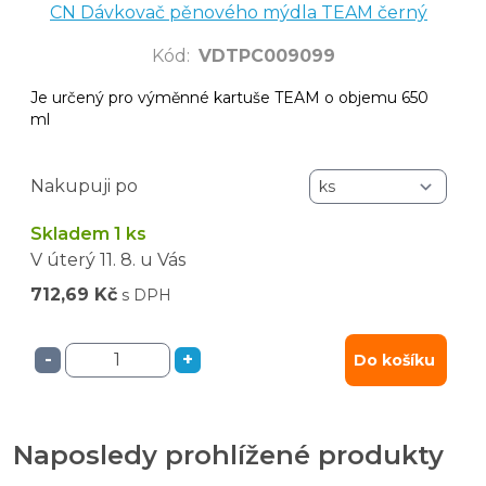
CN Dávkovač pěnového mýdla TEAM černý
Kód
:
VDTPC009099
Je určený pro výměnné kartuše TEAM o objemu 650
ml
Nakupuji po
Skladem 1 ks
V úterý
11. 8.
u Vás
712,69 Kč
s DPH
-
+
Do košíku
Naposledy prohlížené produkty