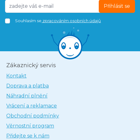
Přihlásit se
Souhlasím se
zpracováním osobních údajů
Zákaznický servis
Kontakt
Doprava a platba
Náhradní plnění
Vrácení a reklamace
Obchodní podmínky
Věrnostní program
Přidejte se k nám