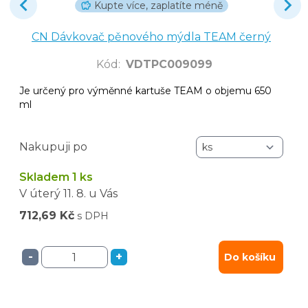
Kupte více, zaplatíte méně
CN Dávkovač pěnového mýdla TEAM černý
Kód
:
VDTPC009099
Je určený pro výměnné kartuše TEAM o objemu 650
ml
Nakupuji po
Skladem 1 ks
V úterý
11. 8.
u Vás
712,69 Kč
s DPH
-
+
Do košíku