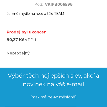
Kód
:
VKIPB006598
Jemné mýdlo na ruce a tělo TEAM
Prodej byl ukončen
90,27 Kč
s DPH
Neprodejný
Výběr těch nejlepších slev, akcí a
novinek na váš e-mail
(maximálně 4x měsíčně)