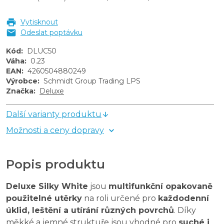
Vytisknout
Odeslat poptávku
Kód
:
DLUC50
Váha
:
0.23
EAN
:
4260504880249
Výrobce
:
Schmidt Group Trading LPS
Značka
:
Deluxe
Další varianty produktu
Možnosti a ceny dopravy
Popis produktu
Deluxe Silky White
jsou
multifunkční opakovaně
použitelné utěrky
na roli určené pro
každodenní
úklid, leštění a utírání různých povrchů
. Díky
měkké a jemné struktuře jsou vhodné pro
suché i