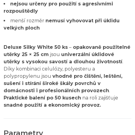
nejsou určeny pro použití s agresivními
rozpouštědly
menší rozměr
nemusí vyhovovat při úklidu
velkých ploch
Deluxe Silky White 50 ks
–
opakovaně použitelné
utěrky 25 × 25 cm
jsou
univerzální úklidové
utěrky s vysokou savostí a dlouhou životností
.
Díky kombinaci celulózy, polyesteru a
polypropylenu jsou
vhodné pro čištění, leštění,
sušení i stírání široké škály povrchů v
domácnosti i profesionálních provozech
.
Praktické balení po 50 kusech
na roli zajišťuje
snadné použití a ekonomický provoz.
Parametry