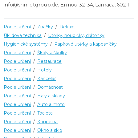
info@shmidtgroup.de
, Ermou 32-34, Larnaca, 602 1
Podle určení
/
Značky
/
Deluxe
Úklidová technika
/
Utěrky, houbičky, drátěnky
Hygienické systémy
/
Papírové utěrky a kapesníčky
Podle určení
/
Školy a školky
Podle určení
/
Restaurace
Podle určení
/
Hotely
Podle určení
/
Kancelář
Podle určení
/
Domácnost
Podle určení
/
Haly a sklady
Podle určení
/
Auto a moto
Podle určení
/
Toaleta
Podle určení
/
Koupelna
Podle určení
/
Okno a sklo