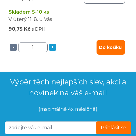
Skladem 5-10 ks
V úterý
11. 8.
u Vás
90,75 Kč
s DPH
-
+
Do košíku
Výběr těch nejlepších slev, akcí a
novinek na váš e-mail
(maximálně 4x měsíčně)
Přihlásit se