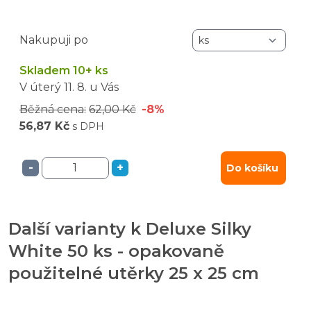
Nakupuji po
Skladem 10+ ks
V úterý
11. 8.
u Vás
Běžná cena:
62,00 Kč
-8%
56,87 Kč
s DPH
-
+
Do košíku
Další varianty k Deluxe Silky
White 50 ks - opakovaně
použitelné utěrky 25 x 25 cm