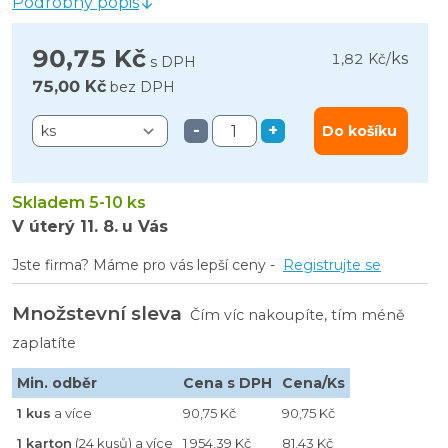
Podrobný popis
90,75 Kč
ks
1,82 Kč
/
s DPH
75,00 Kč
bez DPH
-
+
Do košíku
Skladem 5-10 ks
V úterý
11. 8.
u Vás
Jste firma? Máme pro vás lepší ceny -
Registrujte se
Množstevní sleva
Čím víc nakoupíte, tím méně
zaplatíte
Min. odběr
Cena s DPH
Cena/Ks
1 kus
a více
90,75 Kč
90,75 Kč
1 karton
(24 kusů) a více
1 954,39 Kč
81,43 Kč