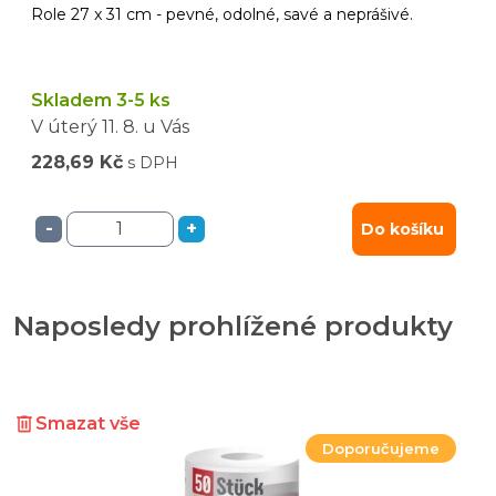
Role 27 x 31 cm - pevné, odolné, savé a neprášivé.
Skladem 3-5 ks
V úterý
11. 8.
u Vás
228,69 Kč
s DPH
-
+
Do košíku
Naposledy prohlížené produkty
Smazat vše
Doporučujeme