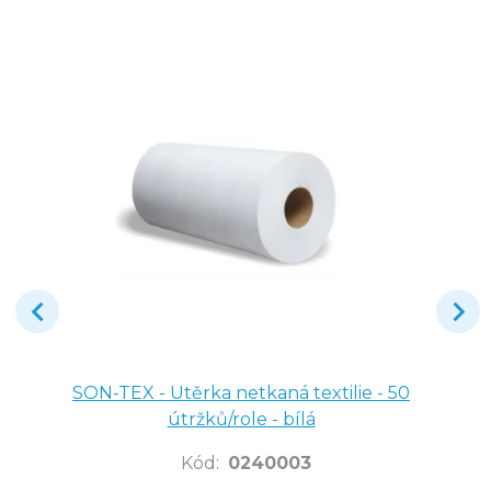
SON-TEX - Utěrka netkaná textilie - 50
útržků/role - bílá
Kód
:
0240003