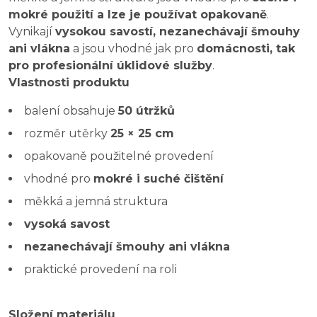
mokré použití a lze je používat opakovaně
.
Vynikají
vysokou savostí, nezanechávají šmouhy
ani vlákna
a jsou vhodné jak pro
domácnosti, tak
pro profesionální úklidové služby
.
Vlastnosti produktu
balení obsahuje
50 útržků
rozměr utěrky
25 × 25 cm
opakovaně použitelné provedení
vhodné pro
mokré i suché čištění
měkká a jemná struktura
vysoká savost
nezanechávají šmouhy ani vlákna
praktické provedení na roli
Složení materiálu