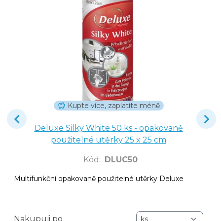
Kupte více, zaplatíte méně
Deluxe Silky White 50 ks - opakovaně
použitelné utěrky 25 x 25 cm
Kód
:
DLUC50
Multifunkční opakovaně použitelné utěrky Deluxe
Nakupuji po